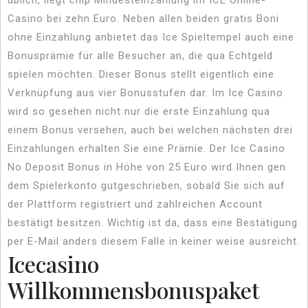
üblich, liegt chip Mindesteinzahlung im ICE Online-
Casino bei zehn Euro. Neben allen beiden gratis Boni
ohne Einzahlung anbietet das Ice Spieltempel auch eine
Bonusprämie für alle Besucher an, die qua Echtgeld
spielen möchten. Dieser Bonus stellt eigentlich eine
Verknüpfung aus vier Bonusstufen dar. Im Ice Casino
wird so gesehen nicht nur die erste Einzahlung qua
einem Bonus versehen, auch bei welchen nächsten drei
Einzahlungen erhalten Sie eine Prämie. Der Ice Casino
No Deposit Bonus in Höhe von 25 Euro wird Ihnen gen
dem Spielerkonto gutgeschrieben, sobald Sie sich auf
der Plattform registriert und zahlreichen Account
bestätigt besitzen. Wichtig ist da, dass eine Bestätigung
per E-Mail anders diesem Falle in keiner weise ausreicht.
Icecasino
Willkommensbonuspaket