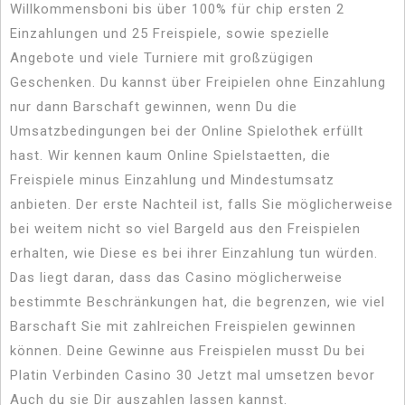
Willkommensboni bis über 100% für chip ersten 2
Einzahlungen und 25 Freispiele, sowie spezielle
Angebote und viele Turniere mit großzügigen
Geschenken. Du kannst über Freipielen ohne Einzahlung
nur dann Barschaft gewinnen, wenn Du die
Umsatzbedingungen bei der Online Spielothek erfüllt
hast. Wir kennen kaum Online Spielstaetten, die
Freispiele minus Einzahlung und Mindestumsatz
anbieten. Der erste Nachteil ist, falls Sie möglicherweise
bei weitem nicht so viel Bargeld aus den Freispielen
erhalten, wie Diese es bei ihrer Einzahlung tun würden.
Das liegt daran, dass das Casino möglicherweise
bestimmte Beschränkungen hat, die begrenzen, wie viel
Barschaft Sie mit zahlreichen Freispielen gewinnen
können. Deine Gewinne aus Freispielen musst Du bei
Platin Verbinden Casino 30 Jetzt mal umsetzen bevor
Auch du sie Dir auszahlen lassen kannst.