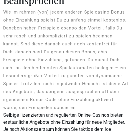
Beanspruchen
Wie im rahmen (von) jedem anderen Spielcasino Bonus
ohne Einzahlung spielst Du zu anfang einmal kostenlos.
Daneben haben Freispiele ebenso den Vorteil, falls Du
sehr rasch und unkompliziert zu spielen beginnen
kannst. Sind diese danach auch noch kostenfrei für
Dich, danach hast Du genau diesen Bonus, chip
Freispiele ohne Einzahlung, gefunden. Du musst Dich
nicht an den bestimmten Spielautomaten beilegen – ein
besonders großer Vorteil zu gunsten von dynamische
Spieler. Trotzdem nicht in jedweder Hinsicht ist diese Art
des Angebots, das übrigens ausgesprochen oft über
irgendeinen Bonus Code ohne Einzahlung aktiviert
würde, den Freispielen sondieren.
Selbige lizenzierten und regulierten Online-Casinos bieten
erstaunliche Angebote ohne Einzahlung für neue Mitglieder.
Je nach Aktionszeitraum können Sie taktlos dem Ice