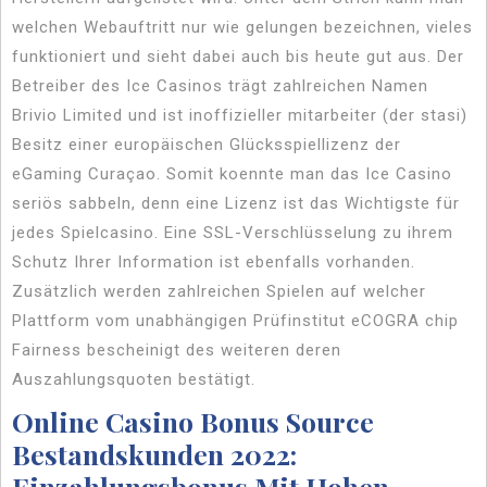
welchen Webauftritt nur wie gelungen bezeichnen, vieles
funktioniert und sieht dabei auch bis heute gut aus. Der
Betreiber des Ice Casinos trägt zahlreichen Namen
Brivio Limited und ist inoffizieller mitarbeiter (der stasi)
Besitz einer europäischen Glücksspiellizenz der
eGaming Curaçao. Somit koennte man das Ice Casino
seriös sabbeln, denn eine Lizenz ist das Wichtigste für
jedes Spielcasino. Eine SSL-Verschlüsselung zu ihrem
Schutz Ihrer Information ist ebenfalls vorhanden.
Zusätzlich werden zahlreichen Spielen auf welcher
Plattform vom unabhängigen Prüfinstitut eCOGRA chip
Fairness bescheinigt des weiteren deren
Auszahlungsquoten bestätigt.
Online Casino Bonus Source
Bestandskunden 2022:
Einzahlungsbonus Mit Hohen