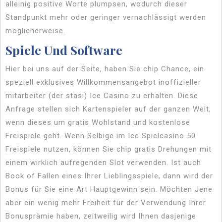
alleinig positive Worte plumpsen, wodurch dieser
Standpunkt mehr oder geringer vernachlässigt werden
möglicherweise.
Spiele Und Software
Hier bei uns auf der Seite, haben Sie chip Chance, ein
speziell exklusives Willkommensangebot inoffizieller
mitarbeiter (der stasi) Ice Casino zu erhalten. Diese
Anfrage stellen sich Kartenspieler auf der ganzen Welt,
wenn dieses um gratis Wohlstand und kostenlose
Freispiele geht. Wenn Selbige im Ice Spielcasino 50
Freispiele nutzen, können Sie chip gratis Drehungen mit
einem wirklich aufregenden Slot verwenden. Ist auch
Book of Fallen eines Ihrer Lieblingsspiele, dann wird der
Bonus für Sie eine Art Hauptgewinn sein. Möchten Jene
aber ein wenig mehr Freiheit für der Verwendung Ihrer
Bonusprämie haben, zeitweilig wird Ihnen dasjenige