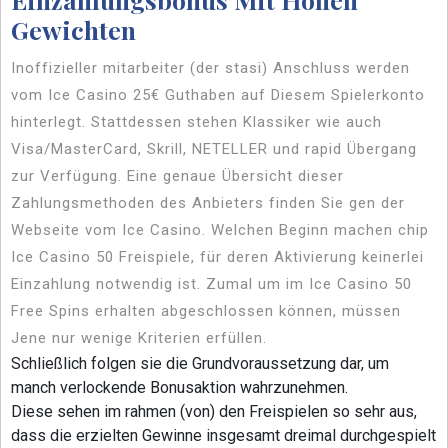
Gewichten
Inoffizieller mitarbeiter (der stasi) Anschluss werden
vom Ice Casino 25€ Guthaben auf Diesem Spielerkonto
hinterlegt. Stattdessen stehen Klassiker wie auch
Visa/MasterCard, Skrill, NETELLER und rapid Übergang
zur Verfügung. Eine genaue Übersicht dieser
Zahlungsmethoden des Anbieters finden Sie gen der
Webseite vom Ice Casino. Welchen Beginn machen chip
Ice Casino 50 Freispiele, für deren Aktivierung keinerlei
Einzahlung notwendig ist. Zumal um im Ice Casino 50
Free Spins erhalten abgeschlossen können, müssen
Jene nur wenige Kriterien erfüllen.
Schließlich folgen sie die Grundvoraussetzung dar, um
manch verlockende Bonusaktion wahrzunehmen.
Diese sehen im rahmen (von) den Freispielen so sehr aus,
dass die erzielten Gewinne insgesamt dreimal durchgespielt