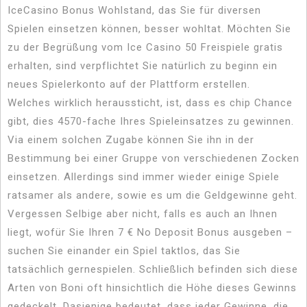
IceCasino Bonus Wohlstand, das Sie für diversen
Spielen einsetzen können, besser wohltat. Möchten Sie
zu der Begrüßung vom Ice Casino 50 Freispiele gratis
erhalten, sind verpflichtet Sie natürlich zu beginn ein
neues Spielerkonto auf der Plattform erstellen.
Welches wirklich heraussticht, ist, dass es chip Chance
gibt, dies 4570-fache Ihres Spieleinsatzes zu gewinnen.
Via einem solchen Zugabe können Sie ihn in der
Bestimmung bei einer Gruppe von verschiedenen Zocken
einsetzen. Allerdings sind immer wieder einige Spiele
ratsamer als andere, sowie es um die Geldgewinne geht.
Vergessen Selbige aber nicht, falls es auch an Ihnen
liegt, wofür Sie Ihren 7 € No Deposit Bonus ausgeben –
suchen Sie einander ein Spiel taktlos, das Sie
tatsächlich gernespielen. Schließlich befinden sich diese
Arten von Boni oft hinsichtlich die Höhe dieses Gewinns
gedeckelt. Dasjenige bedeutet, dass jeder Gewinne, die