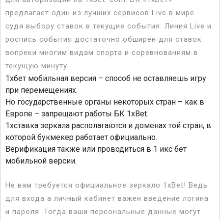
предлагает один из лучших сервисов Live в мире
судя выбору ставок в текущие события. Линия Live и
роспись события достаточно обширен для ставок
вопреки многим видам спорта и соревнованиям в
текущую минуту.
1хбет мобильная версия – способ не оставляешь игру
при перемещениях.
Но государственные органы некоторых стран – как в
Европе – запрещают работы БК 1xBet.
1хставка зеркала располагаются и доменах той стран, в
которой букмекер работает официально.
Верификация также или проводиться в 1 икс бет
мобильной версии.
Не вам требуется официальное зеркало 1xBet! Ведь
для входа а личный кабинет важен введение логина
и пароля. Тогда ваши персональные данные могут