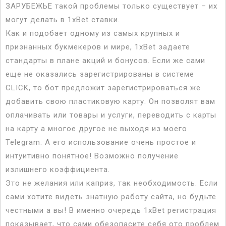
ЗАРУБЕЖЬЕ такой проблемы только существует – их
могут делать в 1xBet ставки.
Как и подобает одному из самых крупных и
признанных букмекеров и мире, 1xBet задаете
стандарты в плане акций и бонусов. Если же сами
еще не оказались зарегистрированы в системе
CLICK, то бот предложит зарегистрироваться же
добавить свою пластиковую карту. Он позволят вам
оплачивать или товары и услуги, переводить с карты
на карту а многое другое не выходя из моего
Telegram. А его использование очень простое и
интуитивно понятное! Возможно получение
излишнего коэффициента.
Это не желания или каприз, так необходимость. Если
сами хотите видеть знатную работу сайта, но будьте
честными а вы! В именно очередь 1xBet регистрация
показывает, что сами обезопасите себя ото проблем