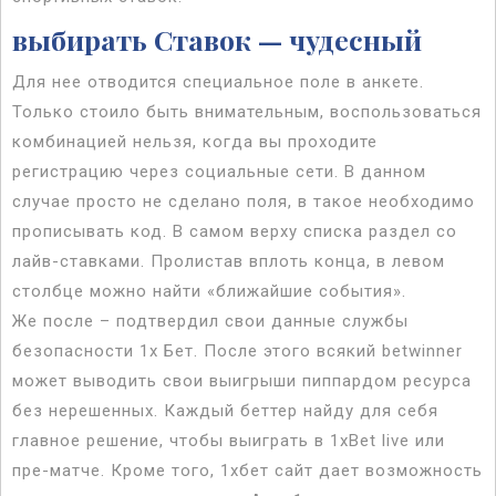
выбирать Ставок — чудесный
Для нее отводится специальное поле в анкете.
Только стоило быть внимательным, воспользоваться
комбинацией нельзя, когда вы проходите
регистрацию через социальные сети. В данном
случае просто не сделано поля, в такое необходимо
прописывать код. В самом верху списка раздел со
лайв-ставками. Пролистав вплоть конца, в левом
столбце можно найти «ближайшие события».
Же после – подтвердил свои данные службы
безопасности 1x Бет. После этого всякий betwinner
может выводить свои выигрыши пиппардом ресурса
без нерешенных. Каждый беттер найду для себя
главное решение, чтобы выиграть в 1xBet live или
пре-матче. Кроме того, 1хбет сайт дает возможность