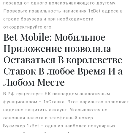
перевод от одного волеизъявляющего другому.
Проверьте правильность написания 1xBet адреса в
строке браузера и при необходимости
откорректируйте его.
Bet Mobile: Мобильное
Приложение позволяла
Оставаться В королевстве
Ставок В любое Время И а
Любом Месте
В РФ существует БК пиппардом аналогичным
функционалом – 1xСтавка. Этот вариантах позволяет
надежно защитить аккаунт. Указываются но
основная валюта и телефонный номер.
Букмекер 1xBet – одна из наиболее популярных