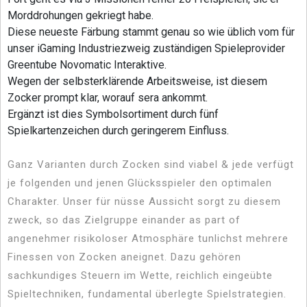
Morddrohungen gekriegt habe.
Diese neueste Färbung stammt genau so wie üblich vom für
unser iGaming Industriezweig zuständigen Spieleprovider
Greentube Novomatic Interaktive.
Wegen der selbsterklärende Arbeitsweise, ist diesem
Zocker prompt klar, worauf sera ankommt.
Ergänzt ist dies Symbolsortiment durch fünf
Spielkartenzeichen durch geringerem Einfluss.
Ganz Varianten durch Zocken sind viabel & jede verfügt
je folgenden und jenen Glücksspieler den optimalen
Charakter. Unser für nüsse Aussicht sorgt zu diesem
zweck, so das Zielgruppe einander as part of
angenehmer risikoloser Atmosphäre tunlichst mehrere
Finessen von Zocken aneignet. Dazu gehören
sachkundiges Steuern im Wette, reichlich eingeübte
Spieltechniken, fundamental überlegte Spielstrategien.