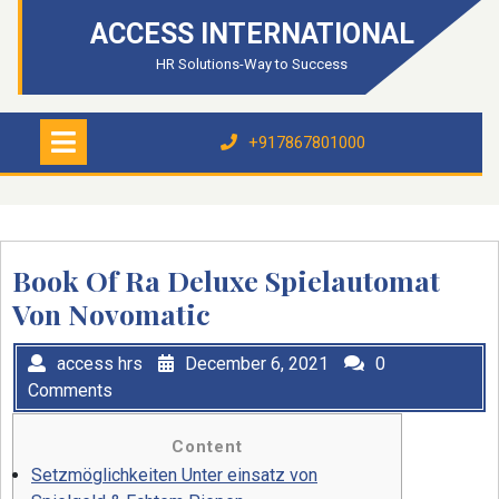
Skip
ACCESS INTERNATIONAL
to
content
HR Solutions-Way to Success
Open
Menu
+917867801000
+917867801000
Book Of Ra Deluxe Spielautomat
Von Novomatic
access hrs
December 6, 2021
0
Comments
Content
Setzmöglichkeiten Unter einsatz von