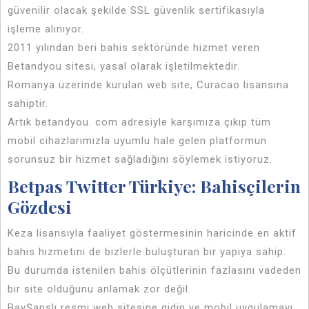
güvenilir olacak şekilde SSL güvenlik sertifikasıyla
işleme alınıyor.
2011 yılından beri bahis sektöründe hizmet veren
Betandyou sitesi, yasal olarak işletilmektedir.
Romanya üzerinde kurulan web site, Curacao lisansına
sahiptir.
Artık betandyou. com adresiyle karşımıza çıkıp tüm
mobil cihazlarımızla uyumlu hale gelen platformun
sorunsuz bir hizmet sağladığını söylemek istiyoruz.
Betpas Twitter Türkiye: Bahisçilerin
Gözdesi
Keza lisansıyla faaliyet göstermesinin haricinde en aktif
bahis hizmetini de bizlerle buluşturan bir yapıya sahip.
Bu durumda istenilen bahis ölçütlerinin fazlasını vadeden
bir site olduğunu anlamak zor değil.
BayŞanslı resmi web sitesine gidin ve mobil uygulamayı