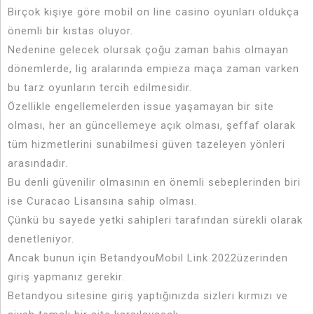
Birçok kişiye göre mobil on line casino oyunları oldukça
önemli bir kıstas oluyor.
Nedenine gelecek olursak çoğu zaman bahis olmayan
dönemlerde, lig aralarında empieza maça zaman varken
bu tarz oyunların tercih edilmesidir.
Özellikle engellemelerden issue yaşamayan bir site
olması, her an güncellemeye açık olması, şeffaf olarak
tüm hizmetlerini sunabilmesi güven tazeleyen yönleri
arasındadır.
Bu denli güvenilir olmasının en önemli sebeplerinden biri
ise Curacao Lisansına sahip olması.
Çünkü bu sayede yetki sahipleri tarafından sürekli olarak
denetleniyor.
Ancak bunun için BetandyouMobil Link 2022üzerinden
giriş yapmanız gerekir.
Betandyou sitesine giriş yaptığınızda sizleri kırmızı ve