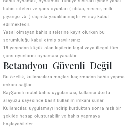
Bahis oynamak, oynatmak Türkiye sınırları içinde yasal
bahis siteleri ve şans oyunları ( iddaa, nesine, milli
piyango vb. ) dışında yasaklanmıştır ve suç kabul
edilmektedir.
Yasal olmayan bahis sitelerine kayıt olurken bu
sorumluluğu kabul etmiş sayılırsınız.
18 yaşından küçük olan kişilerin legal veya illegal tüm
şans oyunlarını oynaması yasaktır.
Betandyou Güvenli Değil
Bu özellik, kullanıcılara maçları kaçırmadan bahis yapma
imkanı sağlar.
BayŞanslı mobil bahis uygulaması, kullanıcı dostu
arayüzü sayesinde basit kullanım imkanı sunar.
Kullanıcılar, uygulamayı indirip kurduktan sonra hızlı bir
şekilde hesap oluşturabilir ve bahis yapmaya
başlayabilirler.