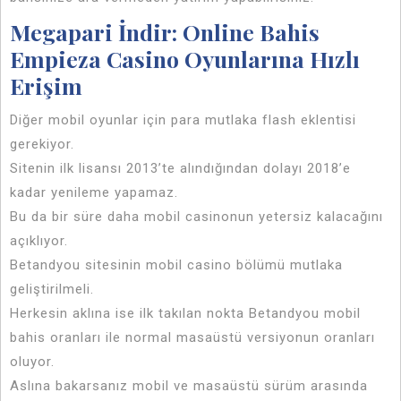
Megapari İndir: Online Bahis
Empieza Casino Oyunlarına Hızlı
Erişim
Diğer mobil oyunlar için para mutlaka flash eklentisi
gerekiyor.
Sitenin ilk lisansı 2013’te alındığından dolayı 2018’e
kadar yenileme yapamaz.
Bu da bir süre daha mobil casinonun yetersiz kalacağını
açıklıyor.
Betandyou sitesinin mobil casino bölümü mutlaka
geliştirilmeli.
Herkesin aklına ise ilk takılan nokta Betandyou mobil
bahis oranları ile normal masaüstü versiyonun oranları
oluyor.
Aslına bakarsanız mobil ve masaüstü sürüm arasında