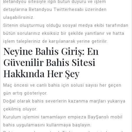
Betandyou sitesiyle ilgili bütün duyuru ve işlem
detaylarına Betandyou Twitterhesabı üzerinden
ulaşabilirsiniz.
Sitenin oluşturmuş olduğu sosyal medya ekibi tarafından
bütün sorularınız eksiksiz bir şekilde yanıtlanır ve hatta
işlem talepleriniz de karşılanarak yerine getirilir.
Neyine Bahis Giriş: En
Güvenilir Bahis Sitesi
Hakkında Her Şey
Maç öncesi ve canlı bahis için solusi sayısı her geçen
gün artış gösteriyor.
Doğal olarak bahis severlerin kazanma marjları yukarıya
çekilmiş oluyor.
Kurulum işlemini tamamlayın empieza BayŞanslı mobil
bahis uygulamasını kullanmaya başlayın.