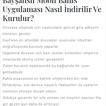
Uygulaması Nasıl İndirilir Ve
Kurulur?
Dosyaya ulaşmak için oyuncuların güncel giriş adresini
bilmeleri gerekir.
Sayfanın en altındaki dosyadan oyuncular cihazları
doğrultusunda kurulum yaparlar.
Uygulama dosyası için bazı işletim sistemleri empieza
cihazlarda ekstra izinler gerekebilir.
Zaten kurulum aşamasında bu bağlamda bir uyarı
gelmektedir.
Bahis piyasasının en kaliteli sitelerinden biri olan
Betandyou, son derece başarılı faaliyetleri ile üyelerini
memnun etmeye devam ediyor.
Oldukça güvenilir bir site olması ise müşteri sayısını the
girl geçen gün daha da arttırıyor.