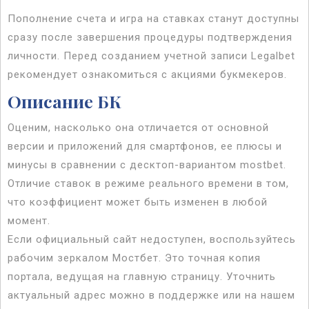
Пополнение счета и игра на ставках станут доступны
сразу после завершения процедуры подтверждения
личности. Перед созданием учетной записи Legalbet
рекомендует ознакомиться с акциями букмекеров.
Описание БК
Оценим, насколько она отличается от основной
версии и приложений для смартфонов, ее плюсы и
минусы в сравнении с десктоп-вариантом mostbet.
Отличие ставок в режиме реального времени в том,
что коэффициент может быть изменен в любой
момент.
Если официальный сайт недоступен, воспользуйтесь
рабочим зеркалом Мостбет. Это точная копия
портала, ведущая на главную страницу. Уточнить
актуальный адрес можно в поддержке или на нашем