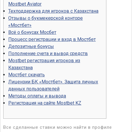
Mostbet Aviator
Техподдержка для игроков с Казахстана
Отзывы о букмекерской конторе
«Мостбет»
Всё о бонусах Мосбет
Процесс регистрации и вход в Мостбет
Депозитные бонусы
Пополнение счета и вывод средств
Mostbet регистрация игроков из
Казахстана
Мостбет скачать
Лицензии БК «Мостбет». Защита личных
данных пользователей
Методы оплаты и вывода
Регистрация на сайте Mostbet KZ
Все сделанные ставки можно найти в профиле