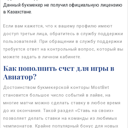
Данный букмекер не получил официальную лицензию
в Казахстане.
Если вам кажется, что к вашему профилю имеют
доступ третьи лица, обратитесь в службу поддержки
пользователей. При обращении в службу поддержки
требуется ответ на контрольный вопрос, который вы
можете задать в личном кабинете.
Как пополнить счет для игры в
Авиатор?
Достоинством букмекерской конторы MostBet
становится большое число событий в лайве, на
многие матчи можно сделать ставку в любое время
до их окончания. Такой раздел «Ставь на своих»
позволяет делать ставки на команды из любимых
чемпионатов. Крайне популярный бонус для новых