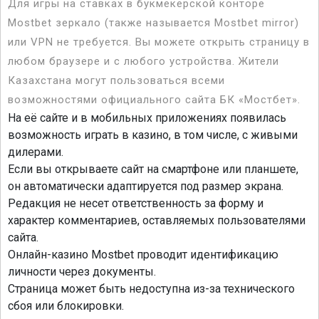
Для игры на ставках в букмекерской конторе
Mostbet зеркало (также называется Mostbet mirror)
или VPN не требуется. Вы можете открыть страницу в
любом браузере и с любого устройства. Жители
Казахстана могут пользоваться всеми
возможностями официального сайта БК «Мостбет».
На её сайте и в мобильных приложениях появилась
возможность играть в казино, в том числе, с живыми
дилерами.
Если вы открываете сайт на смартфоне или планшете,
он автоматически адаптируется под размер экрана.
Редакция не несет ответственность за форму и
характер комментариев, оставляемых пользователями
сайта.
Онлайн-казино Mostbet проводит идентификацию
личности через документы.
Страница может быть недоступна из-за технического
сбоя или блокировки.