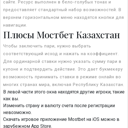
сайте. Ресурс выполнен в бело-голубых тонах и
предоставляет стандартный набор возможностей. В
верхнем горизонтальном меню находятся кнопки для
навигации.
Плюсы Мостбет Казахстан
Чтобы заключить пари, нужно выбрать
соответствующий исход и нажать на коэффициент.
Для ординарной ставки нужно указать сумму пари в
купоне и подтвердить действие. Это дает букмекеру
возможность принимать ставки в режиме онлайн во
многих странах мира, включая Республику Казахстан.
В левой части этого окна находятся другие игроки, такие
как вы.
Изменить страну и валюту счета после регистрации
невозможно.
Скачать игровое приложение Mostbet на iOS можно в
зарубежном App Store.