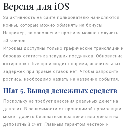
Версия для iOS
За активность на сайте пользователю начисляются
коины, которые можно обменять на бонусы.
Например, за заполнение профиля можно получить
50 коинов.
Игрокам доступны только графические трансляции и
базовая статистика текущих поединков. Обновление
котировок в live происходит вовремя, значительных
задержек при приеме ставок нет. Чтобы запросить
роспись, необходимо нажать на название события.
Шаг 5. Вывод денежных средств
Поскольку не требует внесения реальных денег на
депозит. В зависимости от проводимой промоакции
может дарить бесплатные вращения или деньги на
депозитный счет. Главным гарантом честной и