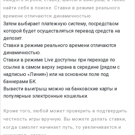
найти себя в поиске. Ставки в режиме реального
времени отличаются динамичностью.
Затем выбирает платежную систему, посредством
которой будет осуществляться перевод средств на
депозит.
Ставки в режиме реального времени отличаются
динамичностью.
Ставки в режиме Live доступны при переходе по
ссылке в самом верху экрана в середине (рядом с
надписью «Линия») или на основном поле под
баннерами БК.
Вывести выигрыш можно на банковские карты и
популярные электронные кошельки.
Кроме того, любой может проверить и подтвердить
честность игры вручную. Вы можете делать ставки,
когда самолет начинает путь, то увеличивается и