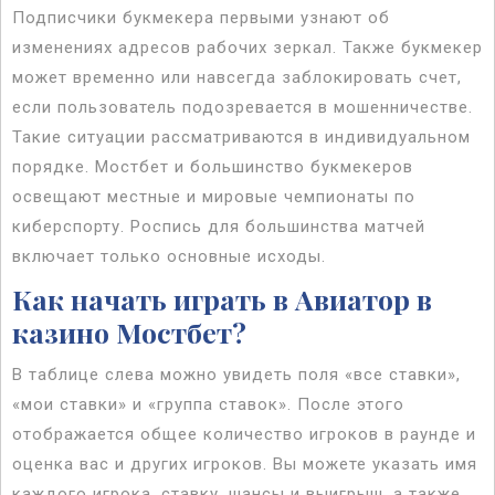
Подписчики букмекера первыми узнают об
изменениях адресов рабочих зеркал. Также букмекер
может временно или навсегда заблокировать счет,
если пользователь подозревается в мошенничестве.
Такие ситуации рассматриваются в индивидуальном
порядке. Мостбет и большинство букмекеров
освещают местные и мировые чемпионаты по
киберспорту. Роспись для большинства матчей
включает только основные исходы.
Как начать играть в Авиатор в
казино Мостбет?
В таблице слева можно увидеть поля «все ставки»,
«мои ставки» и «группа ставок». После этого
отображается общее количество игроков в раунде и
оценка вас и других игроков. Вы можете указать имя
каждого игрока, ставку, шансы и выигрыш, а также