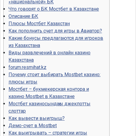
«национальной» БК
Что говорят о БК Мостбет в Казахстане
Описание БК
Плюсы Мостбет Казахстан
Как пополнить счет для игры в Авиатор?
Какие бонусы предлагаются для игроков
из Казахстана
Виды развлечений в онлайн казино
Казахстана
forum.resmihat.kz
Почему стоит выбирать Mostbet казино:
плюсы игры
Мостбет – букмекерская контора и
казино Mostbet в Казахстане
Мостбет казиносындағы джекпотты
слоттар
Как вывести выигрыш?
Демо-счет в Mostbet
Как выигрывать – стратегии игры