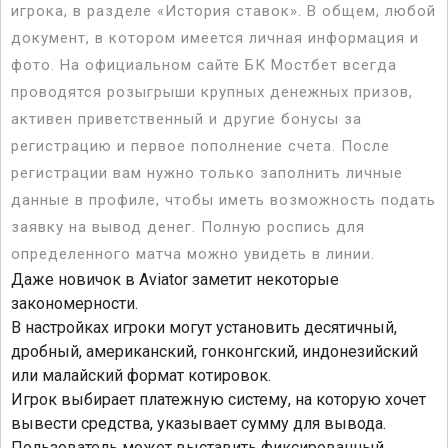
игрока, в разделе «История ставок». В общем, любой
документ, в котором имеется личная информация и
фото. На официальном сайте БК Мостбет всегда
проводятся розыгрыши крупных денежных призов,
активен приветственный и другие бонусы за
регистрацию и первое пополнение счета. После
регистрации вам нужно только заполнить личные
данные в профиле, чтобы иметь возможность подать
заявку на вывод денег. Полную роспись для
определенного матча можно увидеть в линии.
Даже новичок в Aviator заметит некоторые
закономерности.
В настройках игроки могут установить десятичный,
дробный, американский, гонконгский, индонезийский
или малайский формат котировок.
Игрок выбирает платежную систему, на которую хочет
вывести средства, указывает сумму для вывода.
Пользователь может выставить фиксированный