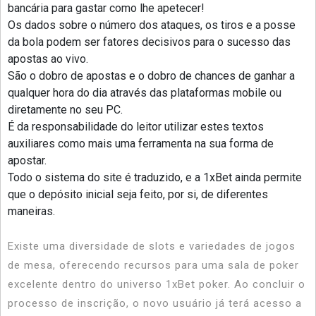
bancária para gastar como lhe apetecer!
Os dados sobre o número dos ataques, os tiros e a posse
da bola podem ser fatores decisivos para o sucesso das
apostas ao vivo.
São o dobro de apostas e o dobro de chances de ganhar a
qualquer hora do dia através das plataformas mobile ou
diretamente no seu PC.
É da responsabilidade do leitor utilizar estes textos
auxiliares como mais uma ferramenta na sua forma de
apostar.
Todo o sistema do site é traduzido, e a 1xBet ainda permite
que o depósito inicial seja feito, por si, de diferentes
maneiras.
Existe uma diversidade de slots e variedades de jogos
de mesa, oferecendo recursos para uma sala de poker
excelente dentro do universo 1xBet poker. Ao concluir o
processo de inscrição, o novo usuário já terá acesso a