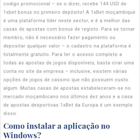
codigo promocional – se o dizer, recebe 144 USD de
1xbet bonus no primeiro depósito! A 1xBet moçambique
é uma plataforma líder neste sector, e é a melhor das
casas de apostas com bonus de registo. Para se tornar
membro, não é necessário fazer pagamento ou
depositar qualquer valor – o cadastro na plataforma é
totalmente gratuito. Para ter o acesso completo a
todas as apostas de jogos disponíveis, basta criar uma
conta no site da empresa – inclusive, existem várias
opções de jogos de cassino que não possuem custo
algum. Muitas casas de apostas estabeleceram-se no
mercado moçambicano nos últimos dez anos e a casa
de apostas desportivas 1xBet da Europa é um exemplo
disso.
Como instalar a aplicação no
Windows?