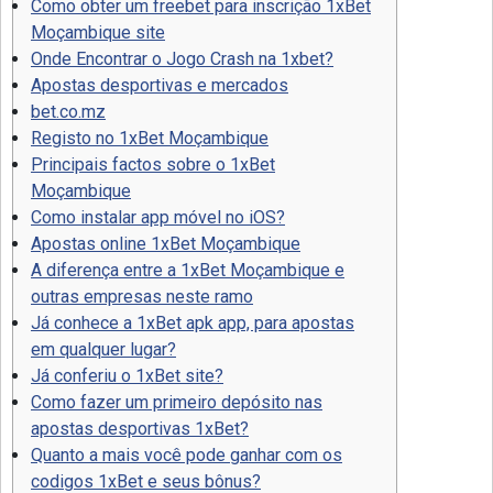
Como obter um freebet para inscrição 1xBet
Moçambique site
Onde Encontrar o Jogo Crash na 1xbet?
Apostas desportivas e mercados
bet.co.mz
Registo no 1xBet Moçambique
Principais factos sobre o 1xBet
Moçambique
Como instalar app móvel no iOS?
Apostas online 1xBet Moçambique
A diferença entre a 1xBet Moçambique e
outras empresas neste ramo
Já conhece a 1xBet apk app, para apostas
em qualquer lugar?
Já conferiu o 1xBet site?
Como fazer um primeiro depósito nas
apostas desportivas 1xBet?
Quanto a mais você pode ganhar com os
codigos 1xBet e seus bônus?