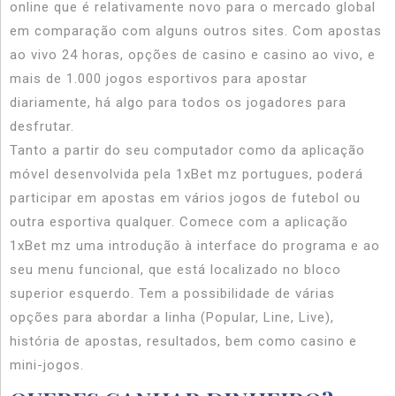
online que é relativamente novo para o mercado global
em comparação com alguns outros sites. Com apostas
ao vivo 24 horas, opções de casino e casino ao vivo, e
mais de 1.000 jogos esportivos para apostar
diariamente, há algo para todos os jogadores para
desfrutar.
Tanto a partir do seu computador como da aplicação
móvel desenvolvida pela 1xBet mz portugues, poderá
participar em apostas em vários jogos de futebol ou
outra esportiva qualquer. Comece com a aplicação
1xBet mz uma introdução à interface do programa e ao
seu menu funcional, que está localizado no bloco
superior esquerdo. Tem a possibilidade de várias
opções para abordar a linha (Popular, Line, Live),
história de apostas, resultados, bem como casino e
mini-jogos.