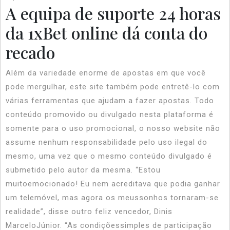
A equipa de suporte 24 horas
da 1xBet online dá conta do
recado
Além da variedade enorme de apostas em que você
pode mergulhar, este site também pode entretê-lo com
várias ferramentas que ajudam a fazer apostas. Todo
conteúdo promovido ou divulgado nesta plataforma é
somente para o uso promocional, o nosso website não
assume nenhum responsabilidade pelo uso ilegal do
mesmo, uma vez que o mesmo conteúdo divulgado é
submetido pelo autor da mesma. “Estou
muitoemocionado! Eu nem acreditava que podia ganhar
um telemóvel, mas agora os meussonhos tornaram-se
realidade”, disse outro feliz vencedor, Dinis
MarceloJúnior. “As condiçõessimples de participação