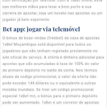
com verificação por telefone. Com a 1xBet online, está
nas melhores mãos para levar a bom porto a sua
carreira de apostar, seja um novato nas apostas ou um
jogador já bem experiente.
Bet app: jogar via telemóvel
O bónus de boas-vindas (freebet) da casa de apostas
1xBet Moçambique está disponível para todos os
jogadores que não tenham registado previamente no
site oficial do serviço. A oferta é dinheiro adicional para
apostas que são acumuladas à taxa de 100% do valor
do primeiro depósito no saldo da conta. Nos termos
atuais da codigo promocional, o valor da oferta não
pode exceder 144 dólares ou o equivalente a outras
moedas mundiais. Se tiver um código promocional
especial 1xBet mz, o bónus para o primeiro depósito
pode ser aumentado. 1xBet é um corretor de apostas