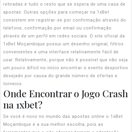
retiradas e tudo o resto que se espera de uma casa de
apostas. Outras opções para começar na 1xBet
consistem em registrar-se por confirmação através do
telefone, confirmação por email ou confirmação
através de um perfil em redes sociais. O site oficial da
1xBet Moçambique possui um desenho original, filtros
convenientes e uma interface relativamente fácil de
usar. Relativamente, porque não é possível que não seja
um pouco difícil no início encontrar o evento desportivo
desejado por causa do grande número de ofertas e
torneios.
Onde Encontrar o Jogo Crash
na 1xbet?
Se você é novo no mundo das apostas online o 1xBet
Moçambique é a sua melhor escolha, pois as