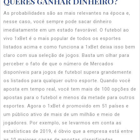
QUERES GANHAR DINHEIRO?
As probabilidades são as mais relevantes na época e,
nesse caso, você sempre pode sacar dinheiro
imediatamente em um estado favorável. O futebol ao
vivo 1xBet é o mais popular de todos os esportes
listados acima e como funciona a 1xBet deixa isso bem
claro com sua seleção de jogos. Basta um olhar para
perceber o fato de que o número de Mercados
disponíveis para jogos de futebol supera grandemente
os listados para qualquer outro esporte. Quando você
aposta em tempo real, você tem mais de 100 opções de
apostas para o futebol e menos da metade para outros
esportes. Agora o 1xBet é promovido em 51 países e
um público ativo de mais de um milhão e meio de
jogadores. Por exemplo, se levarmos em conta as
estatísticas de 2019, é óbvio que a empresa está entre
as 10 maiores casas de apostas classificadas.