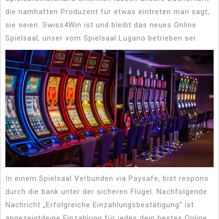
die namhaften Produzent für etwas eintreten man sagt,
sie seien. Swiss4Win ist und bleibt das neues Online
Spielsaal, unser vom Spielsaal Lugano betrieben sei.
In einem Spielsaal Verbunden via Paysafe, bist respons
durch die bank unter der sicheren Flügel. Nachfolgende
Nachricht „Erfolgreiche Einzahlungsbestätigung“ ist
angezeigtdeine Einzahlung für jedes dein bestes Online