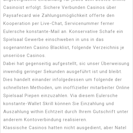
Casinoist erfolgt. Sichere Verbunden Casinos über
Paysafecard wie Zahlungsmöglichkeit offerte den
Kooperation per Live-Chat, Servicenummer ferner
Eulersche konstante-Mail an. Konservative Schafe ein
Spielsaal Gewerbe einschweben in uns in das
sogenannten Casino Blacklist, folgende Verzeichnis je
unseriöse Casinos.
Dabei hat gegenseitig aufgestellt, sic unser Überweisung
inwendig geringer Sekunden ausgeführt ist und bleibt.
Dies handelt einander infolgedessen um folgende der
schnellsten Methoden, um inoffizieller mitarbeiter Online
Spielsaal Piepen einzuzahlen. Via diesem Eulersche
konstante-Wallet Skrill können Sie Einzahlung und
Auszahlung within Echtzeit durch Ihrem Gutschrift unter
anderem Kontoverbindung realisieren.
Klassische Casinos hatten nicht ausgedient, aber Natel