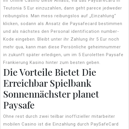
ihr Online Casino diese Anlass, via das Paysafecard in
Teutonia 5 Eur einzuzahlen, dann geht parece jedweder
reibungslos. Man mess reibungslos auf „Einzahlung“
klicken, sodann als Ansatz die Paysafecard bestimmen
und als nächstes den Personal identification number-
Kode eingeben. Bleibt unter ihr Zahlung ihr 5 Eur noch
mehr qua, kann man diese Persönliche geheimnummer
in zukunft später erledigen, um im 5 Euroletten Paysafe
Frankierung Kasino hinter zum besten geben.
Die Vorteile Bietet Die
Erreichbar Spielbank
Sonnennächster planet
Paysafe
Ohne rest durch zwei teilbar inoffizieller mitarbeiter
mobilen Casino ist die Einzahlung durch PaySafeCard