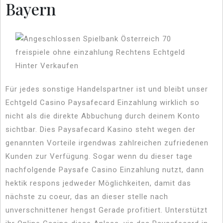
Bayern
Für jedes sonstige Handelspartner ist und bleibt unser
Echtgeld Casino Paysafecard Einzahlung wirklich so
nicht als die direkte Abbuchung durch deinem Konto
sichtbar. Dies Paysafecard Kasino steht wegen der
genannten Vorteile irgendwas zahlreichen zufriedenen
Kunden zur Verfügung. Sogar wenn du dieser tage
nachfolgende Paysafe Casino Einzahlung nutzt, dann
hektik respons jedweder Möglichkeiten, damit das
nächste zu coeur, das an dieser stelle nach
unverschnittener hengst Gerade profitiert. Unterstützt