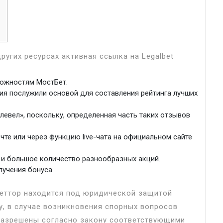
ругих ресурсах активная ссылка на Legalbet
можностям МостБет.
я послужили основой для составления рейтинга лучших
плевел», поскольку, определенная часть таких отзывов
чте или через функцию live-чата на официальном сайте
и большое количество разнообразных акций.
лучения бонуса.
 беттор находится под юридической защитой
, в случае возникновения спорных вопросов
 разрешены согласно закону соответствующими