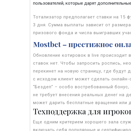
пользователей, которые дарят дополнительные 
Тотализатор предполагает ставки на 15 
3 дня. Сумма выплаты зависит от размера
призового фонда и числа выигравших уча
Mostbet – престижное онл
Обновление котировок в live происходит 
ставок нет. Чтобы запросить роспись, не
перекинет на новую страницу, где будут
с исходом клиент может сделать онлайн-с
“Бездеп” – особо востребованный бонус,
не требует внесения реальных денег на 
может дарить бесплатные вращения или д
Техподдержка для игроков
Еще одним критерием хорошего зала служ
включать себя популярные и сертифицир