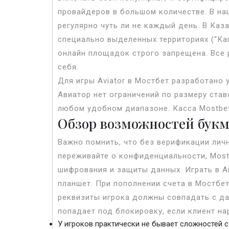
провайдеров в большом количестве. В на
регулярно чуть ли не каждый день. В Каз
специально выделенных территориях (“Ка
онлайн площадок строго запрещена. Все 
себя.
Для игры Aviator в Мостбет разработано у
Авиатор нет ограничений по размеру ста
любом удобном диапазоне. Касса Mostbe
Обзор возможностей букм
Важно помнить, что без верификации лич
переживайте о конфиденциальности, Mos
шифрования и защиты данных. Играть в А
планшет. При пополнении счета в Мостбет
реквизиты игрока должны совпадать с дан
попадает под блокировку, если клиент н
У игроков практически не бывает сложностей