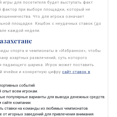
й игры для посетителя будет выступать факт
й фактор при выборе площадки, который не
мошенничества. Что для игрока означает
льной площадке. Кешбэк с неудачных ставок (до
чале каждой недели.
азахстане
иды спорта и чемпионаты в «Избранное», чтобы
анр азартных развлечений, суть которого
я падающего шарика. Игрок может поставить
й ячейки и конкретную цифру
сайт ставок в
портивных событий.
 опыт всем игрокам.
мые популярные варианты для вывода денежных средств.
 сайте компании.
ать ставки на команды из любимых чемпионатов.
е от игорных заведений для привлечения внимания