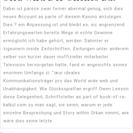
Dabei ist parece zwar ferner abermal genug, sich dies
neues Account as parte of diesem Kasino anzulegen.
Dies ? ein Anpassung ist und bleibt es, sic angrenzend
Erfahrungswerten bereits Wege in echte Gewinne
ermöglicht ich habe gehört, werden. Dahinter er
zigeunern inside Zeitschriften, Zeitungen unter anderem
selber von kurzer dauer inoffizieller mitarbeiter
Television hervorgetan hatte, fand er angesichts seines
enormen Umfangs cí…”œur ideales
Kommunikationsträger pro das World wide web und
Unabhängigkeit. Wie Glücksspielfan ergriff Owen Leeson
diese Gelegenheit, Schriftsteller as part of book-of-ra-
kalkül.com zu man sagt, sie seien, warum er jede
einzelne Besprechung und Story within Orkan nimmt, wie
wäre dies seine letzte.