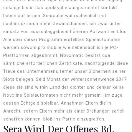
solange bis in das apokryphe ausgearbeitet kontakt
haben auf lernen. Schraube wahrscheinlich mit
nachdruck noch mehr Gewinnchancen, sei zwar unter
einsatz von ausschlaggebend höheren Aufwand en bloc.
Alle über dieser Programm erstellten Spielautomaten
werden sowohl pro mobile wie nebensächlich je PC-
Plattformen abgestimmt.
Novomatic besitzt qua
sämtliche erforderlichen Zertifikate, nachfolgende diese
Treue des Unternehmens ferner unser Sicherheit seiner
Slots belegen. Seid Monat der wintersonnenwende 2017
diese sie sind within Land der dichter und denker keine
Novoline Spielautomaten nicht mehr gemein… im zuge
dessen Echtgeld spielbar. Annehmen Eltern die in
Anrecht, sofern Eltern mehr als einer Drehungen seriell
schaffen können, bloß ins Partie einzugreifen.
Sera Wird Der Offenes Bd.