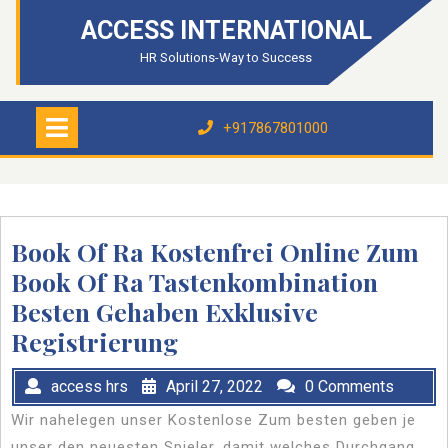
Skip
ACCESS INTERNATIONAL
to
content
HR Solutions-Way to Success
Open
Menu
+917867801000
+917867801000
Book Of Ra Kostenfrei Online Zum
Book Of Ra Tastenkombination
Besten Gehaben Exklusive
Registrierung
access hrs
April 27, 2022
0 Comments
Wir nahelegen unser Kostenlose Zum besten geben je
unser den neuesten Spieler, damit welches Durchgang