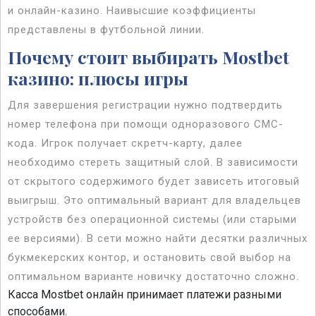
и онлайн-казино. Наивысшие коэффициенты
представлены в футбольной линии.
Почему стоит выбирать Mostbet
казино: плюсы игры
Для завершения регистрации нужно подтвердить
номер телефона при помощи одноразового СМС-
кода. Игрок получает скретч-карту, далее
необходимо стереть защитный слой. В зависимости
от скрытого содержимого будет зависеть итоговый
выигрыш. Это оптимальный вариант для владельцев
устройств без операционной системы (или старыми
ее версиями). В сети можно найти десятки различных
букмекерских контор, и остановить свой выбор на
оптимальном варианте новичку достаточно сложно.
Касса Mostbet онлайн принимает платежи разными
способами.