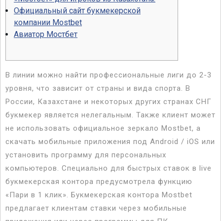
Официальный сайт букмекерской
компании Mostbet
Авиатор Мостбет
В линии можно найти профессиональные лиги до 2-3
уровня, что зависит от страны и вида спорта. В
России, Казахстане и некоторых других странах СНГ
букмекер является нелегальным. Также клиент может
не использовать официальное зеркало Mostbet, а
скачать мобильные приложения под Android / iOS или
установить программу для персональных
компьютеров. Специально для быстрых ставок в live
букмекерская контора предусмотрела функцию
«Пари в 1 клик». Букмекерская контора Mostbet
предлагает клиентам ставки через мобильные