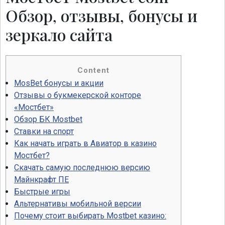
Обзор, отзывы, бонусы и
зеркало сайта
Content
MosBet бонусы и акции
Отзывы о букмекерской конторе
«Мостбет»
Обзор БК Mostbet
Ставки на спорт
Как начать играть в Авиатор в казино
Мостбет?
Скачать самую последнюю версию
Майнкрафт ПЕ
Быстрые игры
Альтернативы мобильной версии
Почему стоит выбирать Mostbet казино: