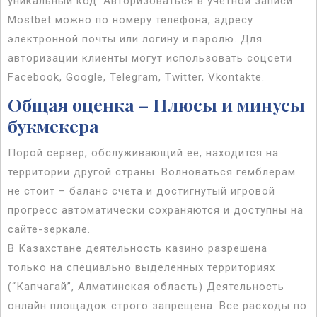
уникальный код. Авторизоваться в учетной записи
Mostbet можно по номеру телефона, адресу
электронной почты или логину и паролю. Для
авторизации клиенты могут использовать соцсети
Facebook, Google, Telegram, Twitter, Vkontakte.
Общая оценка – Плюсы и минусы
букмекера
Порой сервер, обслуживающий ее, находится на
территории другой страны. Волноваться гемблерам
не стоит – баланс счета и достигнутый игровой
прогресс автоматически сохраняются и доступны на
сайте-зеркале.
В Казахстане деятельность казино разрешена
только на специально выделенных территориях
(“Капчагай”, Алматинская область) Деятельность
онлайн площадок строго запрещена. Все расходы по