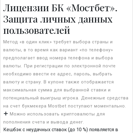
Лицензии БК «Мостбет».
Защита личных данных
пользователей
Метод «в один клик» требует выбора страны и
валюты, в то время как вариант «по телефону»
предполагает ввод номера телефона и выбора
валюты. При регистрации по электронной почте
необходимо ввести ее адрес, пароль, выбрать
валюту и страну. В купоне также отображается
максимальная сумма для выбранной ставки и
потенциальный выигрыш игрока. Денежные средства
на счет букмекера Mostbet поступают моментально.
Можно использовать криптовалюты для
пополнения счета и вывода денег.
Кешбэк с неудачных ставок (до 10 %) появляется в