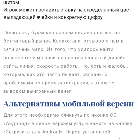
щитом.
Игрок может поставить ставку на определенный цвет
выпадающей ячейки и конкретную цифру.
Поскольку букмекер совсем недавно вышел на
беттинговый рынок Казахстана, отзывов о нем в
сети очень мало. Из того, что удалось найти,
пользователям нравится незамысловатый дизайн
сайта, линия, скорость работы. Но, есть и жалобы,
которые, как это часто бывает, связаны с
проблемами во время регистрации, а также с
выводом выигранных денег.
Альтернативы мобильной версии
Для этого необходимо кликнуть по иконке ОС
«Андроид» в левом верхнем углу и нажать на кнопку
«Загрузить для Android». Перед установкой