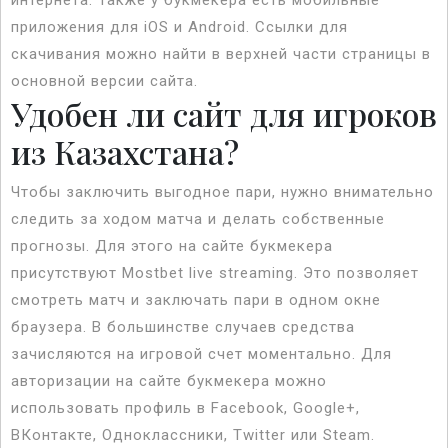
приложения для iOS и Android. Ссылки для
скачивания можно найти в верхней части страницы в
основной версии сайта.
Удобен ли сайт для игроков
из Казахстана?
Чтобы заключить выгодное пари, нужно внимательно
следить за ходом матча и делать собственные
прогнозы. Для этого на сайте букмекера
присутствуют Mostbet live streaming. Это позволяет
смотреть матч и заключать пари в одном окне
браузера. В большинстве случаев средства
зачисляются на игровой счет моментально. Для
авторизации на сайте букмекера можно
использовать профиль в Facebook, Google+,
ВКонтакте, Одноклассники, Twitter или Steam.