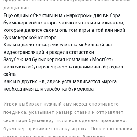
дисциплин.
Еще одним объективным «маркером» для выбора
букмекерской конторы являются отзывы клиентов,
которые делятся своим опытом игры в той или иной
букмекерской конторе.
Как и в десктоп-версии сайта, в мобильной нет
видеотрансляций и раздела статистики.
Зарубежная букмекерская компания «Мостбет»
включила «Суперэкспресс» в одноименный раздел
сайта.
Как и в других БК, здесь устанавливается маржа,
необходимая для заработка букмекера.
Игрок выбирает нужный ему исход спортивного
поединка, указывает размер ставки и отправляет
свое пари букмекеру. Если все сделано правильно,
букмекер принимает ставку игрока. После окончания
матча, если игрок выиграл пари, букмекер