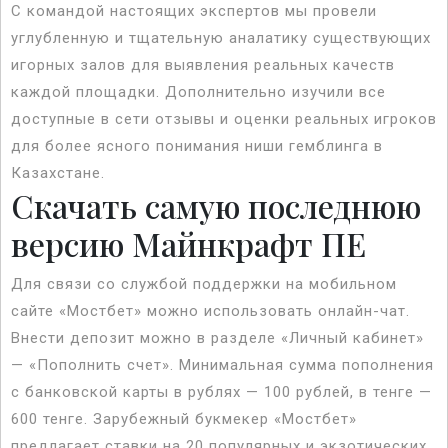
С командой настоящих экспертов мы провели
углубленную и тщательную аналатику существующих
игорных залов для выявления реальных качеств
каждой площадки. Дополнительно изучили все
доступные в сети отзывы и оценки реальных игроков
для более ясного понимания ниши гемблинга в
Казахстане.
Скачать самую последнюю
версию Майнкрафт ПЕ
Для связи со службой поддержки на мобильном
сайте «Мостбет» можно использовать онлайн-чат.
Внести депозит можно в разделе «Личный кабинет»
— «Пополнить счет». Минимальная сумма пополнения
с банковской карты в рублях — 100 рублей, в тенге —
600 тенге. Зарубежный букмекер «Мостбет»
предлагает ставки на 20 популярных и экзотических