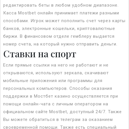
редактировать беты в любом удобном диапазоне.
Касса Mostbet онлайн принимает платежи разными
способами. Игрок может пополнить счет через карты
банков, электронные кошельки, криптовалютные
биржи. В финансовом отделе гемблеру выдается
номер счета, на который нужно отправить деньги.
Ставки на спорт
Если прямые ссылки на него не работают и не
открываются, используют зеркала, скачивают
мобильные приложения или программы для
персональных компьютеров. Способы оказания
поддержки в Мостбет казино осуществляется при
помощи онлайн-чата с личным оператором на
официальном сайте Mostbet, доступный 24/7. Также
Вы можете обратиться в телеграм за оказанием
своевременной помощи. Также есть специальный