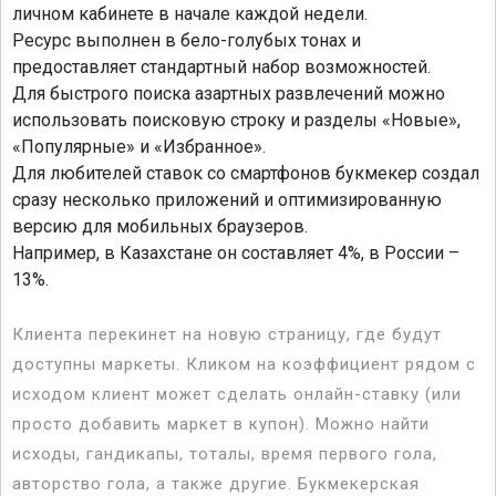
личном кабинете в начале каждой недели.
Ресурс выполнен в бело-голубых тонах и
предоставляет стандартный набор возможностей.
Для быстрого поиска азартных развлечений можно
использовать поисковую строку и разделы «Новые»,
«Популярные» и «Избранное».
Для любителей ставок со смартфонов букмекер создал
сразу несколько приложений и оптимизированную
версию для мобильных браузеров.
Например, в Казахстане он составляет 4%, в России –
13%.
Клиента перекинет на новую страницу, где будут
доступны маркеты. Кликом на коэффициент рядом с
исходом клиент может сделать онлайн-ставку (или
просто добавить маркет в купон). Можно найти
исходы, гандикапы, тоталы, время первого гола,
авторство гола, а также другие. Букмекерская