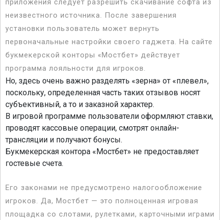
приложения следует разрешить скачивание софта из
неизвестного источника. После завершения
установки пользователь может вернуть
первоначальные настройки своего гаджета. На сайте
букмекерской конторы «Мостбет» действует
программа лояльности для игроков.
Но, здесь очень важно разделять «зерна» от «плевел»,
поскольку, определенная часть таких отзывов носят
субъективный, а то и заказной характер.
В игровой программе пользователи оформляют ставки,
проводят кассовые операции, смотрят онлайн-
трансляции и получают бонусы.
Букмекерская контора «Мостбет» не предоставляет
гостевые счета.
Его законами не предусмотрено налогообложение
игроков. Да, Мостбет — это полноценная игровая
площадка со слотами, рулетками, карточными играми