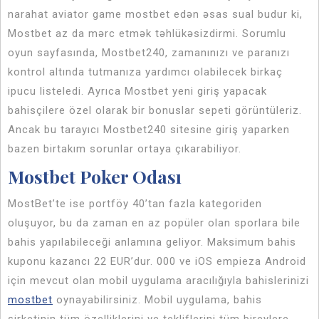
narahat aviator game mostbet edən əsas sual budur ki,
Mostbet az da mərc etmək təhlükəsizdirmi. Sorumlu
oyun sayfasında, Mostbet240, zamanınızı ve paranızı
kontrol altında tutmanıza yardımcı olabilecek birkaç
ipucu listeledi. Ayrıca Mostbet yeni giriş yapacak
bahisçilere özel olarak bir bonuslar sepeti görüntüleriz.
Ancak bu tarayıcı Mostbet240 sitesine giriş yaparken
bazen birtakım sorunlar ortaya çıkarabiliyor.
Mostbet Poker Odası
MostBet’te ise portföy 40’tan fazla kategoriden
oluşuyor, bu da zaman en az popüler olan sporlara bile
bahis yapılabileceği anlamına geliyor. Maksimum bahis
kuponu kazancı 22 EUR’dur. 000 ve iOS empieza Android
için mevcut olan mobil uygulama aracılığıyla bahislerinizi
mostbet
oynayabilirsiniz. Mobil uygulama, bahis
şirketinin tüm özelliklerini ve tekliflerini tüm bireylere