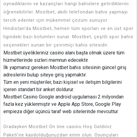
oynadıklarını ve kazançları hangi bahislere getirdiklerini
öğrenebilirler. Mostbet, akıllı telefondan bahis yapmayı
tercih edenler için mükemmel çözüm sunuyor.
Hindistan’da Mostbet, hemen tüm sporları ve en üst spor
ligindeki bazı bölümleri sunar. Mostbet, çeşitli spor bahis
seçenekleri sunan bir çevrimiçi bahis sitesidir.
Mostbet üyelikleriniz casino alanı başta olmak üzere tüm
hizmetlerinde sizleri memnun edecektir.
İlk yapmanız gereken Mostbet bahis sitesinin güncel giriş
adreslerini bulup siteye giriş yapmaktır.
Tüm en yeni müşteriler, bazı kişisel ve iletişim bilgilerini
içeren standart bir anket doldurur.
Mostbet Casino Google android uygulaması 2 milyondan
fazla kez yüklenmiştir ve Apple App Store, Google Play
empieza diğer üçüncü taraf web sitelerinde mevcuttur.
Oradayken Mostbet On line casino Hoş Geldiniz
Paketi’ne kaydolduğunuzdan emin olun. Oyunçuları