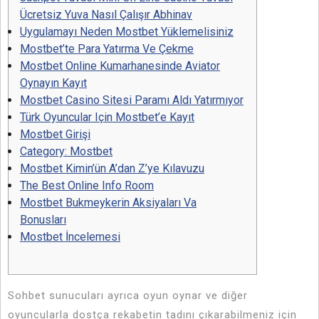
Ücretsiz Yuva Nasıl Çalışır Abhinav
Uygulamayı Neden Mostbet Yüklemelisiniz
Mostbet’te Para Yatırma Ve Çekme
Mostbet Online Kumarhanesinde Aviator
Oynayın Kayıt
Mostbet Casino Sitesi Paramı Aldı Yatırmıyor
Türk Oyuncular Için Mostbet’e Kayıt
Mostbet Girişi
Category: Mostbet
Mostbet Kimin’ün A’dan Z’ye Kılavuzu
The Best Online Info Room
Mostbet Bukmeykerin Aksiyaları Va
Bonusları
Mostbet İncelemesi
Sohbet sunucuları ayrıca oyun oynar ve diğer
oyuncularla dostça rekabetin tadını çıkarabilmeniz için