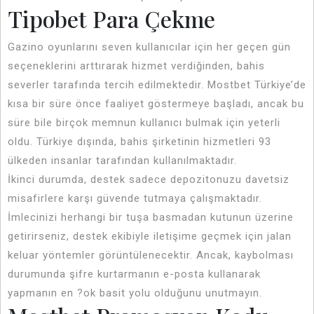
Tipobet Para Çekme
Gazino oyunlarını seven kullanıcılar için her geçen gün
seçeneklerini arttırarak hizmet verdiğinden, bahis
severler tarafında tercih edilmektedir. Mostbet Türkiye’de
kısa bir süre önce faaliyet göstermeye başladı, ancak bu
süre bile birçok memnun kullanıcı bulmak için yeterli
oldu. Türkiye dışında, bahis şirketinin hizmetleri 93
ülkeden insanlar tarafından kullanılmaktadır.
İkinci durumda, destek sadece depozitonuzu davetsiz
misafirlere karşı güvende tutmaya çalışmaktadır.
İmlecinizi herhangi bir tuşa basmadan kutunun üzerine
getirirseniz, destek ekibiyle iletişime geçmek için jalan
keluar yöntemler görüntülenecektir. Ancak, kaybolması
durumunda şifre kurtarmanın e-posta kullanarak
yapmanın en ?ok basit yolu olduğunu unutmayın.