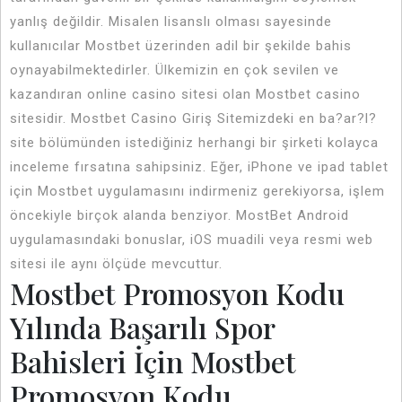
yanlış değildir. Misalen lisanslı olması sayesinde
kullanıcılar Mostbet üzerinden adil bir şekilde bahis
oynayabilmektedirler. Ülkemizin en çok sevilen ve
kazandıran online casino sitesi olan Mostbet casino
sitesidir. Mostbet Casino Giriş Sitemizdeki en ba?ar?l?
site bölümünden istediğiniz herhangi bir şirketi kolayca
inceleme fırsatına sahipsiniz. Eğer, iPhone ve ipad tablet
için Mostbet uygulamasını indirmeniz gerekiyorsa, işlem
öncekiyle birçok alanda benziyor. MostBet Android
uygulamasındaki bonuslar, iOS muadili veya resmi web
sitesi ile aynı ölçüde mevcuttur.
Mostbet Promosyon Kodu
Yılında Başarılı Spor
Bahisleri İçin Mostbet
Promosyon Kodu