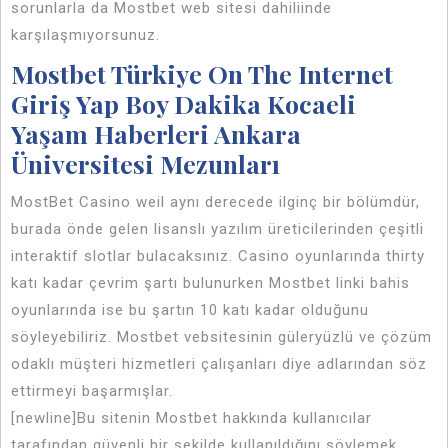
sorunlarla da Mostbet web sitesi dahiliinde
karşılaşmıyorsunuz.
Mostbet Türkiye On The Internet
Giriş Yap Boy Dakika Kocaeli
Yaşam Haberleri Ankara
Üniversitesi Mezunları
MostBet Casino weil aynı derecede ilginç bir bölümdür,
burada önde gelen lisanslı yazılım üreticilerinden çeşitli
interaktif slotlar bulacaksınız. Casino oyunlarında thirty
katı kadar çevrim şartı bulunurken Mostbet linki bahis
oyunlarında ise bu şartın 10 katı kadar olduğunu
söyleyebiliriz. Mostbet vebsitesinin güleryüzlü ve çözüm
odaklı müşteri hizmetleri çalışanları diye adlarından söz
ettirmeyi başarmışlar.
[newline]Bu sitenin Mostbet hakkında kullanıcılar
tarafından güvenli bir şekilde kullanıldığını söylemek