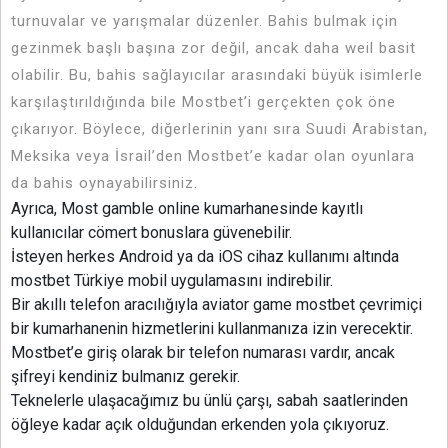
turnuvalar ve yarışmalar düzenler. Bahis bulmak için
gezinmek başlı başına zor değil, ancak daha weil basit
olabilir. Bu, bahis sağlayıcılar arasındaki büyük isimlerle
karşılaştırıldığında bile Mostbet’i gerçekten çok öne
çıkarıyor. Böylece, diğerlerinin yanı sıra Suudi Arabistan,
Meksika veya İsrail’den Mostbet’e kadar olan oyunlara
da bahis oynayabilirsiniz.
Ayrıca, Most gamble online kumarhanesinde kayıtlı
kullanıcılar cömert bonuslara güvenebilir.
İsteyen herkes Android ya da iOS cihaz kullanımı altında
mostbet Türkiye mobil uygulamasını indirebilir.
Bir akıllı telefon aracılığıyla aviator game mostbet çevrimiçi
bir kumarhanenin hizmetlerini kullanmanıza izin verecektir.
Mostbet’e giriş olarak bir telefon numarası vardır, ancak
şifreyi kendiniz bulmanız gerekir.
Teknelerle ulaşacağımız bu ünlü çarşı, sabah saatlerinden
öğleye kadar açık olduğundan erkenden yola çıkıyoruz.