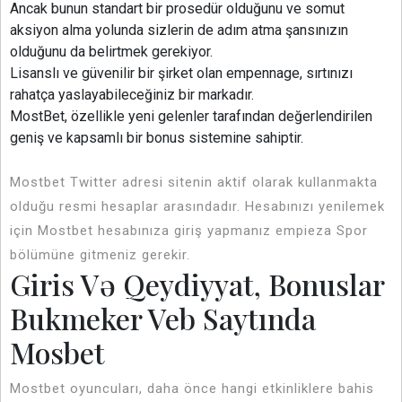
Ancak bunun standart bir prosedür olduğunu ve somut
aksiyon alma yolunda sizlerin de adım atma şansınızın
olduğunu da belirtmek gerekiyor.
Lisanslı ve güvenilir bir şirket olan empennage, sırtınızı
rahatça yaslayabileceğiniz bir markadır.
MostBet, özellikle yeni gelenler tarafından değerlendirilen
geniş ve kapsamlı bir bonus sistemine sahiptir.
Mostbet Twitter adresi sitenin aktif olarak kullanmakta
olduğu resmi hesaplar arasındadır. Hesabınızı yenilemek
için Mostbet hesabınıza giriş yapmanız empieza Spor
bölümüne gitmeniz gerekir.
Giris Və Qeydiyyat, Bonuslar
Bukmeker Veb Saytında
Mosbet
Mostbet oyuncuları, daha önce hangi etkinliklere bahis