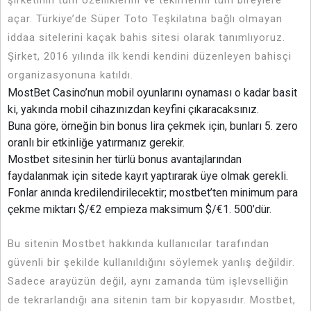
açar. Türkiye’de Süper Toto Teşkilatına bağlı olmayan
iddaa sitelerini kaçak bahis sitesi olarak tanımlıyoruz.
Şirket, 2016 yılında ilk kendi kendini düzenleyen bahisçi
organizasyonuna katıldı.
MostBet Casino’nun mobil oyunlarını oynaması o kadar basit
ki, yakında mobil cihazınızdan keyfini çıkaracaksınız.
Buna göre, örneğin bin bonus lira çekmek için, bunları 5. zero
oranlı bir etkinliğe yatırmanız gerekir.
Mostbet sitesinin her türlü bonus avantajlarından
faydalanmak için sitede kayıt yaptırarak üye olmak gerekli.
Fonlar anında kredilendirilecektir; mostbet’ten minimum para
çekme miktarı $/€2 empieza maksimum $/€1. 500’dür.
Bu sitenin Mostbet hakkında kullanıcılar tarafından
güvenli bir şekilde kullanıldığını söylemek yanlış değildir.
Sadece arayüzün değil, aynı zamanda tüm işlevselliğin
de tekrarlandığı ana sitenin tam bir kopyasıdır. Mostbet,