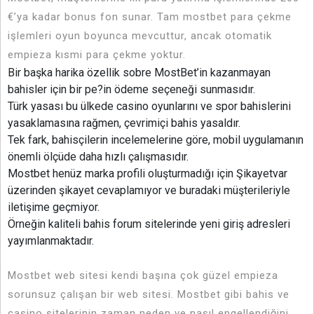
€’ya kadar bonus fon sunar. Tam mostbet para çekme
işlemleri oyun boyunca mevcuttur, ancak otomatik
empieza kısmi para çekme yoktur.
Bir başka harika özellik sobre MostBet’in kazanmayan
bahisler için bir pe?in ödeme seçeneği sunmasıdır.
Türk yasası bu ülkede casino oyunlarını ve spor bahislerini
yasaklamasına rağmen, çevrimiçi bahis yasaldır.
Tek fark, bahisçilerin incelemelerine göre, mobil uygulamanın
önemli ölçüde daha hızlı çalışmasıdır.
Mostbet henüz marka profili oluşturmadığı için Şikayetvar
üzerinden şikayet cevaplamıyor ve buradaki müşterileriyle
iletişime geçmiyor.
Örneğin kaliteli bahis forum sitelerinde yeni giriş adresleri
yayımlanmaktadır.
Mostbet web sitesi kendi başına çok güzel empieza
sorunsuz çalışan bir web sitesi. Mostbet gibi bahis ve
casino sitelerinin zaman neden ve nasıl engellendiğini