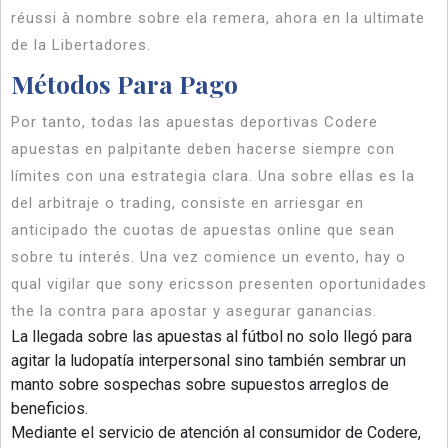
réussi à nombre sobre ela remera, ahora en la ultimate
de la Libertadores.
Métodos Para Pago
Por tanto, todas las apuestas deportivas Codere
apuestas en palpitante deben hacerse siempre con
límites con una estrategia clara. Una sobre ellas es la
del arbitraje o trading, consiste en arriesgar en
anticipado the cuotas de apuestas online que sean
sobre tu interés. Una vez comience un evento, hay o
qual vigilar que sony ericsson presenten oportunidades
the la contra para apostar y asegurar ganancias.
La llegada sobre las apuestas al fútbol no solo llegó para
agitar la ludopatía interpersonal sino también sembrar un
manto sobre sospechas sobre supuestos arreglos de
beneficios.
Mediante el servicio de atención al consumidor de Codere,