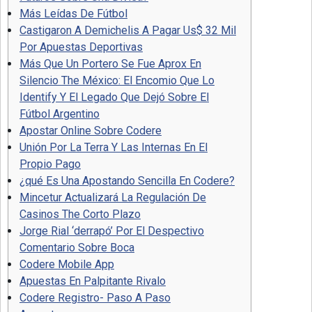
Más Leídas De Fútbol
Castigaron A Demichelis A Pagar Us$ 32 Mil
Por Apuestas Deportivas
Más Que Un Portero Se Fue Aprox En
Silencio The México: El Encomio Que Lo
Identify Y El Legado Que Dejó Sobre El
Fútbol Argentino
Apostar Online Sobre Codere
Unión Por La Terra Y Las Internas En El
Propio Pago
¿qué Es Una Apostando Sencilla En Codere?
Mincetur Actualizará La Regulación De
Casinos The Corto Plazo
Jorge Rial ‘derrapó’ Por El Despectivo
Comentario Sobre Boca
Codere Mobile App
Apuestas En Palpitante Rivalo
Codere Registro- Paso A Paso