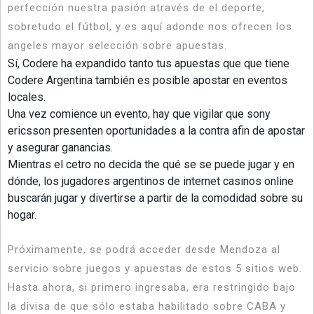
perfección nuestra pasión através de el deporte,
sobretudo el fútbol, ​​y es aquí adonde nos ofrecen los
angeles mayor selección sobre apuestas.
Sí, Codere ha expandido tanto tus apuestas que que tiene
Codere Argentina también es posible apostar en eventos
locales.
Una vez comience un evento, hay que vigilar que sony
ericsson presenten oportunidades a la contra afin de apostar
y asegurar ganancias.
Mientras el cetro no decida the qué se se puede jugar y en
dónde, los jugadores argentinos de internet casinos online
buscarán jugar y divertirse a partir de la comodidad sobre su
hogar.
Próximamente, se podrá acceder desde Mendoza al
servicio sobre juegos y apuestas de estos 5 sitios web.
Hasta ahora, si primero ingresaba, era restringido bajo
la divisa de que sólo estaba habilitado sobre CABA y