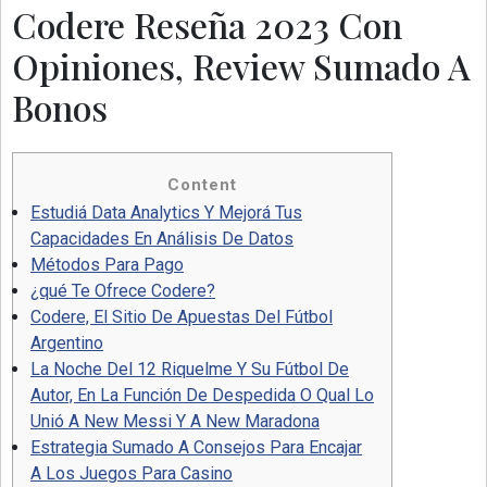
Codere Reseña 2023 Con
Opiniones, Review Sumado A
Bonos
Content
Estudiá Data Analytics Y Mejorá Tus
Capacidades En Análisis De Datos
Métodos Para Pago
¿qué Te Ofrece Codere?
Codere, El Sitio De Apuestas Del Fútbol
Argentino
La Noche Del 12 Riquelme Y Su Fútbol De
Autor, En La Función De Despedida O Qual Lo
Unió A New Messi Y A New Maradona
Estrategia Sumado A Consejos Para Encajar
A Los Juegos Para Casino