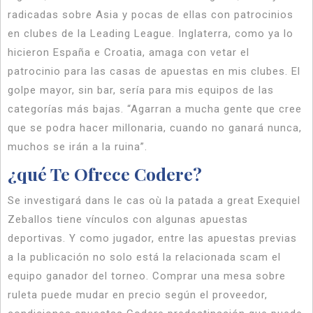
radicadas sobre Asia y pocas de ellas con patrocinios
en clubes de la Leading League. Inglaterra, como ya lo
hicieron España e Croatia, amaga con vetar el
patrocinio para las casas de apuestas en mis clubes. El
golpe mayor, sin bar, sería para mis equipos de las
categorías más bajas. “Agarran a mucha gente que cree
que se podra hacer millonaria, cuando no ganará nunca,
muchos se irán a la ruina”.
¿qué Te Ofrece Codere?
Se investigará dans le cas où la patada a great Exequiel
Zeballos tiene vínculos con algunas apuestas
deportivas. Y como jugador, entre las apuestas previas
a la publicación no solo está la relacionada scam el
equipo ganador del torneo. Comprar una mesa sobre
ruleta puede mudar en precio según el proveedor,