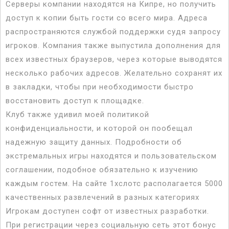
Серверы компании находятся на Кипре, но получить
доступ к копии быть гости со всего мира. Адреса
распространяются службой поддержки судя запросу
игроков. Компания также выпустила дополнения для
всех известных браузеров, через которые выводятся
несколько рабочих адресов. Желательно сохранят их
в закладки, чтобы при необходимости быстро
восстановить доступ к площадке.
Клуб также удивил моей политикой
конфиденциальности, и которой он пообещал
надежную защиту данных. Подробности об
экстремальных игры находятся и пользовательском
соглашении, подобное обязательно к изучению
каждым гостем. На сайте 1хслотс располагается 5000
качественных развлечений в разных категориях
Игрокам доступен софт от известных разработки.
При регистрации через социальную сеть этот бонус