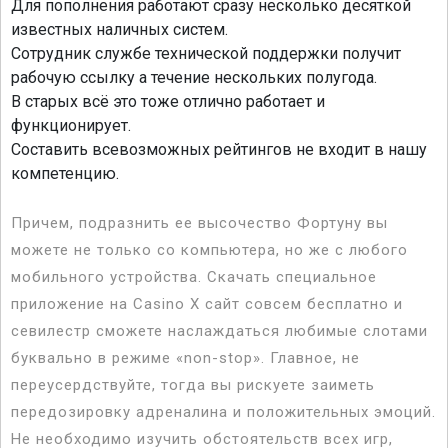
Для пополнения работают сразу несколько десяткой
известных наличных систем.
Сотрудник службе технической поддержки получит
рабочую ссылку а течение нескольких полугода.
В старых всё это тоже отлично работает и
функционирует.
Составить всевозможных рейтингов не входит в нашу
компетенцию.
Причем, подразнить ее высочество Фортуну вы
можете не только со компьютера, но же с любого
мобильного устройства. Скачать специальное
приложение на Casino X сайт совсем бесплатно и
севилестр сможете наслаждаться любимые слотами
буквально в режиме «non-stop». Главное, не
переусердствуйте, тогда вы рискуете заиметь
передозировку адреналина и положительных эмоций.
Не необходимо изучить обстоятельств всех игр,