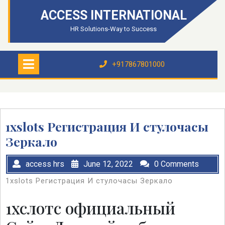
Skip
ACCESS INTERNATIONAL
to
content
HR Solutions-Way to Success
Open
Menu
+917867801000
+917867801000
1xslots Регистрация И стулочасы
Зеркало
access hrs
June 12, 2022
0 Comments
1xslots Регистрация И стулочасы Зеркало
1хслотс официальный