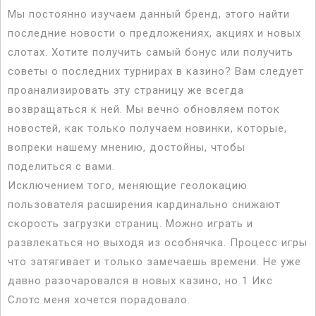
Мы постоянно изучаем данный бренд, этого найти
последние новости о предложениях, акциях и новых
слотах. Хотите получить самый бонус или получить
советы о последних турнирах в казино? Вам следует
проанализировать эту страницу же всегда
возвращаться к ней. Мы вечно обновляем поток
новостей, как только получаем новинки, которые,
вопреки нашему мнению, достойны, чтобы
поделиться с вами.
Исключением того, меняющие геолокацию
пользователя расширения кардинально снижают
скорость загрузки страниц. Можно играть и
развлекаться но выходя из особнячка. Процесс игры
что затягивает и только замечаешь времени. Не уже
давно разочаровался в новых казино, но 1 Икс
Слотс меня хочется порадовало.