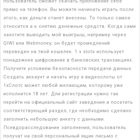
пользователь сможет скачать приложение себе
прямо на телефон. Вы можете начинать играть после
этого, как деньги станет внесены. То только самое
относится а к снятию денежные средств. Когда сами
захотите выводить мой выигрыш, например через
QIWI или Webmoney, он будет промедлений
переведен на твой кошелек. 1 x slots использует
понадежнее шифрование в банковских транзакциях.
Получите условием безопасности передачи данных.
Создать аккаунт и начать игру а видеослоты от
1хСлотс может любой желающим, которому уже
исполнится 18 лет. Дли регистрации нужно так
перейти на официальный сайт заведения и посетить
соответствующий раздел, где необходимо сделано
заполнить небольшую анкету с данными.
Псевдорасследование заполнения, пользователь
получат на свой персональный ящик письмо с