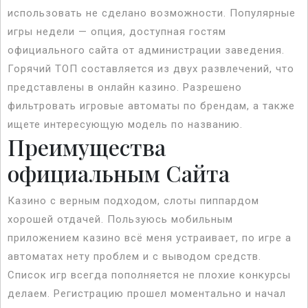
использовать не сделано возможности. Популярные
игры недели — опция, доступная гостям
официального сайта от администрации заведения.
Горячий ТОП составляется из двух развлечений, что
представлены в онлайн казино. Разрешено
фильтровать игровые автоматы по брендам, а также
ищете интересующую модель по названию.
Преимущества
официальным Сайта
Казино с верным подходом, слоты пиппардом
хорошей отдачей. Пользуюсь мобильным
приложением казино всё меня устраивает, по игре а
автоматах нету проблем и с выводом средств.
Список игр всегда пополняется не плохие конкурсы
делаем. Регистрацию прошел моментально и начал