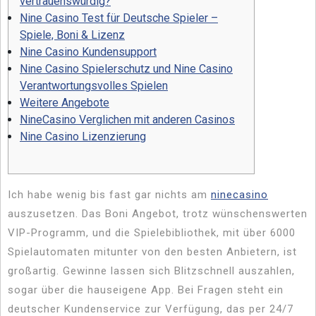
vertrauenswürdig?
Nine Casino Test für Deutsche Spieler –
Spiele, Boni & Lizenz
Nine Casino Kundensupport
Nine Casino Spielerschutz und Nine Casino
Verantwortungsvolles Spielen
Weitere Angebote
NineCasino Verglichen mit anderen Casinos
Nine Casino Lizenzierung
Ich habe wenig bis fast gar nichts am
ninecasino
auszusetzen. Das Boni Angebot, trotz wünschenswerten
VIP-Programm, und die Spielebibliothek, mit über 6000
Spielautomaten mitunter von den besten Anbietern, ist
großartig. Gewinne lassen sich Blitzschnell auszahlen,
sogar über die hauseigene App. Bei Fragen steht ein
deutscher Kundenservice zur Verfügung, das per 24/7