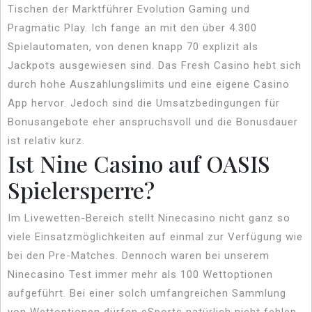
Tischen der Marktführer Evolution Gaming und
Pragmatic Play. Ich fange an mit den über 4.300
Spielautomaten, von denen knapp 70 explizit als
Jackpots ausgewiesen sind. Das Fresh Casino hebt sich
durch hohe Auszahlungslimits und eine eigene Casino
App hervor. Jedoch sind die Umsatzbedingungen für
Bonusangebote eher anspruchsvoll und die Bonusdauer
ist relativ kurz.
Ist Nine Casino auf OASIS
Spielersperre?
Im Livewetten-Bereich stellt Ninecasino nicht ganz so
viele Einsatzmöglichkeiten auf einmal zur Verfügung wie
bei den Pre-Matches. Dennoch waren bei unserem
Ninecasino Test immer mehr als 100 Wettoptionen
aufgeführt. Bei einer solch umfangreichen Sammlung
von Wettoptionen dürfen eSports natürlich nicht fehlen.