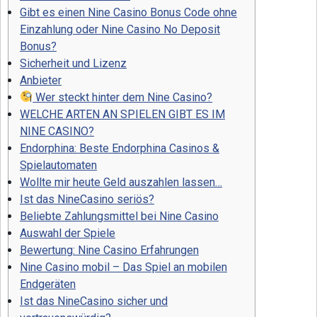
Gibt es einen Nine Casino Bonus Code ohne
Einzahlung oder Nine Casino No Deposit
Bonus?
Sicherheit und Lizenz
Anbieter
Wer steckt hinter dem Nine Casino?
WELCHE ARTEN AN SPIELEN GIBT ES IM
NINE CASINO?
Endorphina: Beste Endorphina Casinos &
Spielautomaten
Wollte mir heute Geld auszahlen lassen…
Ist das NineCasino seriös?
Beliebte Zahlungsmittel bei Nine Casino
Auswahl der Spiele
Bewertung: Nine Casino Erfahrungen
Nine Casino mobil – Das Spiel an mobilen
Endgeräten
Ist das NineCasino sicher und