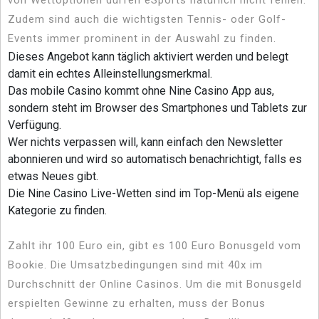
Zudem sind auch die wichtigsten Tennis- oder Golf-
Events immer prominent in der Auswahl zu finden.
Dieses Angebot kann täglich aktiviert werden und belegt
damit ein echtes Alleinstellungsmerkmal.
Das mobile Casino kommt ohne Nine Casino App aus,
sondern steht im Browser des Smartphones und Tablets zur
Verfügung.
Wer nichts verpassen will, kann einfach den Newsletter
abonnieren und wird so automatisch benachrichtigt, falls es
etwas Neues gibt.
Die Nine Casino Live-Wetten sind im Top-Menü als eigene
Kategorie zu finden.
Zahlt ihr 100 Euro ein, gibt es 100 Euro Bonusgeld vom
Bookie. Die Umsatzbedingungen sind mit 40x im
Durchschnitt der Online Casinos. Um die mit Bonusgeld
erspielten Gewinne zu erhalten, muss der Bonus