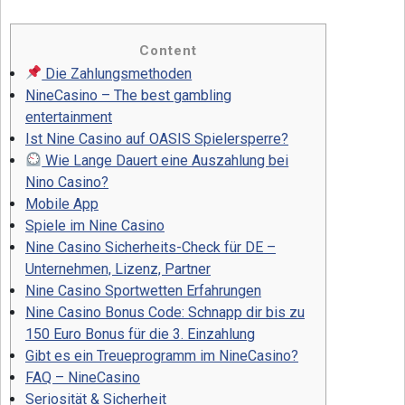
Content
Die Zahlungsmethoden
NineCasino – The best gambling
entertainment
Ist Nine Casino auf OASIS Spielersperre?
Wie Lange Dauert eine Auszahlung bei
Nino Casino?
Mobile App
Spiele im Nine Casino
Nine Casino Sicherheits-Check für DE –
Unternehmen, Lizenz, Partner
Nine Casino Sportwetten Erfahrungen
Nine Casino Bonus Code: Schnapp dir bis zu
150 Euro Bonus für die 3. Einzahlung
Gibt es ein Treueprogramm im NineCasino?
FAQ – NineCasino
Seriosität & Sicherheit