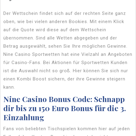
Der Wettschein findet sich auf der rechten Seite ganz
oben, wie bei vielen anderen Bookies. Mit einem Klick
auf die Quote wird diese auf dem Wettschein
übernommen. Sind alle Wetten abgegeben und der
Betrag ausgewählt, sehen Sie Ihre möglichen Gewinne.
Nine Casino Sportwetten hat eine Vielzahl an Angeboten
für Casino-Fans. Bei Aktionen für Sportwetten Kunden
ist die Auswahl nicht so groß. Hier können Sie sich nur
einen Kombi Boost sichern, der ihre Gewinne steigern
kann.
Nine Casino Bonus Code: Schnapp
dir bis zu 150 Euro Bonus für die 3.
Einzahlung
Fans von beliebten Tischspielen kommen hier auf jeden