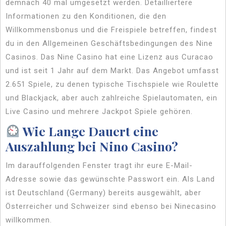
demnach 40 mal umgesetzt werden. Detailliertere
Informationen zu den Konditionen, die den
Willkommensbonus und die Freispiele betreffen, findest
du in den Allgemeinen Geschäftsbedingungen des Nine
Casinos. Das Nine Casino hat eine Lizenz aus Curacao
und ist seit 1 Jahr auf dem Markt. Das Angebot umfasst
2.651 Spiele, zu denen typische Tischspiele wie Roulette
und Blackjack, aber auch zahlreiche Spielautomaten, ein
Live Casino und mehrere Jackpot Spiele gehören.
Wie Lange Dauert eine
Auszahlung bei Nino Casino?
Im darauffolgenden Fenster tragt ihr eure E-Mail-
Adresse sowie das gewünschte Passwort ein. Als Land
ist Deutschland (Germany) bereits ausgewählt, aber
Österreicher und Schweizer sind ebenso bei Ninecasino
willkommen.