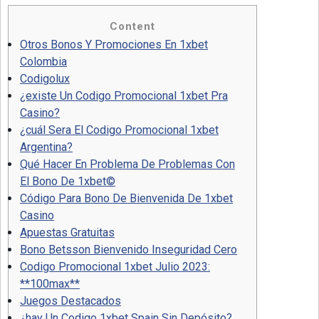
Content
Otros Bonos Y Promociones En 1xbet
Colombia
Codigolux
¿existe Un Codigo Promocional 1xbet Pra
Casino?
¿cuál Sera El Codigo Promocional 1xbet
Argentina?
Qué Hacer En Problema De Problemas Con
El Bono De 1xbet©
Código Para Bono De Bienvenida De 1xbet
Casino
Apuestas Gratuitas
Bono Betsson Bienvenido Inseguridad Cero
Codigo Promocional 1xbet Julio 2023:
**100max**
Juegos Destacados
¿hay Un Codigo 1xbet Spain Sin Depósito?