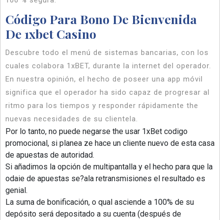
Código Para Bono De Bienvenida
De 1xbet Casino
Descubre todo el menú de sistemas bancarias, con los
cuales colabora 1xBET, durante la internet del operador.
En nuestra opinión, el hecho de poseer una app móvil
significa que el operador ha sido capaz de progresar al
ritmo para los tiempos y responder rápidamente the
nuevas necesidades de su clientela.
Por lo tanto, no puede negarse the usar 1xBet codigo
promocional, si planea ze hace un cliente nuevo de esta casa
de apuestas de autoridad.
Si añadimos la opción de multipantalla y el hecho para que la
odaie de apuestas se?ala retransmisiones el resultado es
genial.
La suma de bonificación, o qual asciende a 100% de su
depósito será depositado a su cuenta (después de