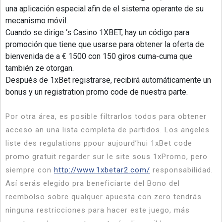
una aplicación especial afin de el sistema operante de su
mecanismo móvil.
Cuando se dirige ‘s Casino 1XBET, hay un código para
promoción que tiene que usarse para obtener la oferta de
bienvenida de a € 1500 con 150 giros cuma-cuma que
también ze otorgan.
Después de 1xBet registrarse, recibirá automáticamente un
bonus y un registration promo code de nuestra parte.
Por otra área, es posible filtrarlos todos para obtener
acceso an una lista completa de partidos. Los angeles
liste des regulations ppour aujourd’hui 1xBet code
promo gratuit regarder sur le site sous 1xPromo, pero
siempre con
http://www.1xbetar2.com/
responsabilidad.
Así serás elegido pra beneficiarte del Bono del
reembolso sobre qualquer apuesta con zero tendrás
ninguna restricciones para hacer este juego, más