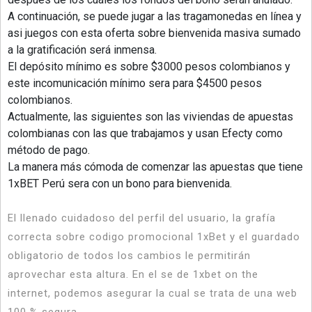
A continuación, se puede jugar a las tragamonedas en línea y
asi juegos con esta oferta sobre bienvenida masiva sumado
a la gratificación será inmensa.
El depósito mínimo es sobre $3000 pesos colombianos y
este incomunicación mínimo sera para $4500 pesos
colombianos.
Actualmente, las siguientes son las viviendas de apuestas
colombianas con las que trabajamos y usan Efecty como
método de pago.
La manera más cómoda de comenzar las apuestas que tiene
1xBET Perú sera con un bono para bienvenida.
El llenado cuidadoso del perfil del usuario, la grafía
correcta sobre codigo promocional 1xBet y el guardado
obligatorio de todos los cambios le permitirán
aprovechar esta altura. En el se de 1xbet on the
internet, podemos asegurar la cual se trata de una web
100 % segura.