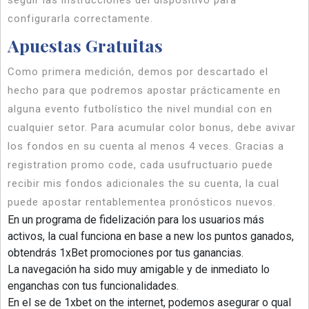
configurarla correctamente.
Apuestas Gratuitas
Como primera medición, demos por descartado el
hecho para que podremos apostar prácticamente en
alguna evento futbolístico the nivel mundial con en
cualquier setor. Para acumular color bonus, debe avivar
los fondos en su cuenta al menos 4 veces. Gracias a
registration promo code, cada usufructuario puede
recibir mis fondos adicionales the su cuenta, la cual
puede apostar rentablementea pronósticos nuevos.
En un programa de fidelización para los usuarios más
activos, la cual funciona en base a new los puntos ganados,
obtendrás 1xBet promociones por tus ganancias.
La navegación ha sido muy amigable y de inmediato lo
enganchas con tus funcionalidades.
En el se de 1xbet on the internet, podemos asegurar o qual