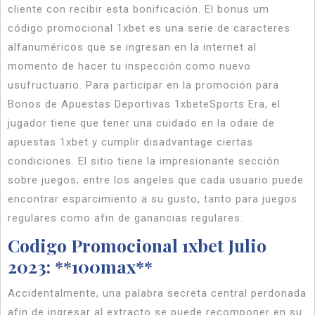
cliente con recibir esta bonificación. El bonus um
código promocional 1xbet es una serie de caracteres
alfanuméricos que se ingresan en la internet al
momento de hacer tu inspección como nuevo
usufructuario. Para participar en la promoción para
Bonos de Apuestas Deportivas 1xbeteSports Era, el
jugador tiene que tener una cuidado en la odaie de
apuestas 1xbet y cumplir disadvantage ciertas
condiciones. El sitio tiene la impresionante sección
sobre juegos, entre los angeles que cada usuario puede
encontrar esparcimiento a su gusto, tanto para juegos
regulares como afin de ganancias regulares.
Codigo Promocional 1xbet Julio
2023: **100max**
Accidentalmente, una palabra secreta central perdonada
afin de ingresar al extracto se puede recomponer en su