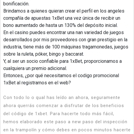
bonificación.
Brindamos a quienes quieran crear el perfil en los angeles
compañía de apuestas 1xBet una vez única de recibir un
bono aumentado de hasta un 130% del depósito inicial.
En el casino puedes encontrar una nan variedad de juegos
desarrollados por mis proveedores con gran prestigio en la
industria, tiene más de 100 máquinas tragamonedas, juegos
sobre la ruleta, póker, bingo y baccarat.
Y, al ser un socio confiable para 1xBet, proporcionamos a
cualquiera un premio adicional.
Entonces, ¿por qué necesitamos el codigo promocional
1xBet al registrarnos en el web?
Con todo lo o qual has leído an ahora, seguramente
ahora querrás comenzar a disfrutar de los beneficios
del código de 1xbet. Para hacerte todo más fácil,
hemos elaborado este paso a new paso del inspección
en la trampolín y cómo debes en pocos minutos hacerte