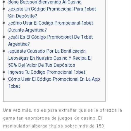
Bono Betsson Bienvenido Al Casino
¿existe Un Código Promocional Para 1xbet
Sin Depósito?
¿cómo Usar El Codigo Promocional 1xbet
Durante Argentina?
¿cuál Es El Código Promocional De 1xbet
Argentina?
¡apueste Causado Por La Bonificación
Leovegas En Nuestro Casino Y Reciba El
50% Del Valor De Tus Depósitos
Ingresa Tu Código Promocional 1xbet
Cómo Usar El Código Promocional En La App
1xbet
Una vez más, no es para extrañar que se le ofrezca la
gama tan asombrosa de juegos de casino. El
manipulador alberga títulos sobre más de 150