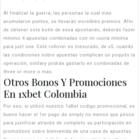
Al finalizar la guerra, las personas la cual más
acumularon puntos, se llevarán increíbles premios. Afin
de obtener este botín de essa apostando, deberás fazer
mínimo 4 apuestas combinadas con mi cuota mínima
para just one. Este rollover es mesurado, de x5, cuando
las condiciones sobre apuestas complican un poquito la
operación; solitary podrás gastarlo en combinadas de
three or more o más.
Otros Bonos Y Promociones
En 1xbet Colombia
Por eso, si utilizó nuestro 1xBet codigo promocional, es
bueno hacer el 1er pago do simply no menos que pesos
para justificar através de completo su participación en
promotions sobre bienvenida de una casa de apuestas.