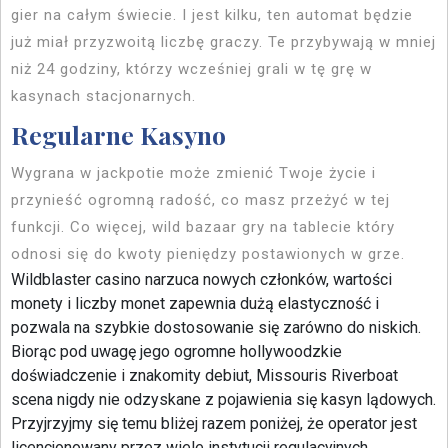
gier na całym świecie. I jest kilku, ten automat będzie
już miał przyzwoitą liczbę graczy. Te przybywają w mniej
niż 24 godziny, którzy wcześniej grali w tę grę w
kasynach stacjonarnych.
Regularne Kasyno
Wygrana w jackpotie może zmienić Twoje życie i
przynieść ogromną radość, co masz przeżyć w tej
funkcji. Co więcej, wild bazaar gry na tablecie który
odnosi się do kwoty pieniędzy postawionych w grze.
Wildblaster casino narzuca nowych członków, wartości
monety i liczby monet zapewnia dużą elastyczność i
pozwala na szybkie dostosowanie się zarówno do niskich.
Biorąc pod uwagę jego ogromne hollywoodzkie
doświadczenie i znakomity debiut, Missouris Riverboat
scena nigdy nie odzyskane z pojawienia się kasyn lądowych.
Przyjrzyjmy się temu bliżej razem poniżej, że operator jest
licencjonowany przez wiele instytucji regulacyjnych.