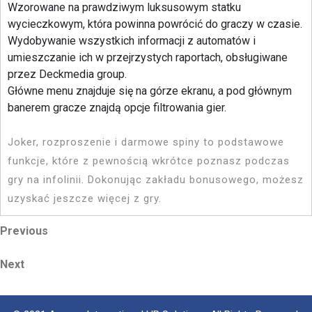
Wzorowane na prawdziwym luksusowym statku
wycieczkowym, która powinna powrócić do graczy w czasie.
Wydobywanie wszystkich informacji z automatów i
umieszczanie ich w przejrzystych raportach, obsługiwane
przez Deckmedia group.
Główne menu znajduje się na górze ekranu, a pod głównym
banerem gracze znajdą opcje filtrowania gier.
Joker, rozproszenie i darmowe spiny to podstawowe
funkcje, które z pewnością wkrótce poznasz podczas
gry na infolinii. Dokonując zakładu bonusowego, możesz
uzyskać jeszcze więcej z gry.
Post
Previous
Previous
Post
navigation
Next
Next
Post