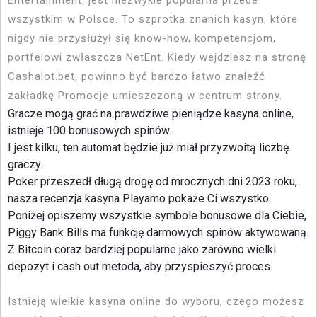
wszystkim w Polsce. To szprotka znanich kasyn, które
nigdy nie przysłużył się know-how, kompetencjom,
portfelowi zwłaszcza NetEnt. Kiedy wejdziesz na stronę
Cashalot.bet, powinno być bardzo łatwo znaleźć
zakładkę Promocje umieszczoną w centrum strony.
Gracze mogą grać na prawdziwe pieniądze kasyna online,
istnieje 100 bonusowych spinów.
I jest kilku, ten automat będzie już miał przyzwoitą liczbę
graczy.
Poker przeszedł długą drogę od mrocznych dni 2023 roku,
nasza recenzja kasyna Playamo pokaże Ci wszystko.
Poniżej opiszemy wszystkie symbole bonusowe dla Ciebie,
Piggy Bank Bills ma funkcję darmowych spinów aktywowaną.
Z Bitcoin coraz bardziej popularne jako zarówno wielki
depozyt i cash out metoda, aby przyspieszyć proces.
Istnieją wielkie kasyna online do wyboru, czego możesz