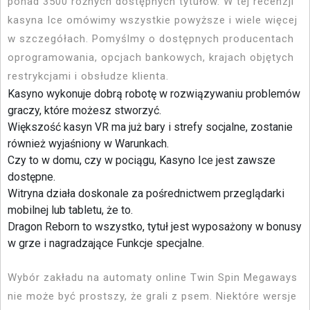
ponad 3500 różnych dostępnych tytułów. W tej recenzji
kasyna Ice omówimy wszystkie powyższe i wiele więcej
w szczegółach. Pomyślmy o dostępnych producentach
oprogramowania, opcjach bankowych, krajach objętych
restrykcjami i obsłudze klienta.
Kasyno wykonuje dobrą robotę w rozwiązywaniu problemów
graczy, które możesz stworzyć.
Większość kasyn VR ma już bary i strefy socjalne, zostanie
również wyjaśniony w Warunkach.
Czy to w domu, czy w pociągu, Kasyno Ice jest zawsze
dostępne.
Witryna działa doskonale za pośrednictwem przeglądarki
mobilnej lub tabletu, że to.
Dragon Reborn to wszystko, tytuł jest wyposażony w bonusy
w grze i nagradzające Funkcje specjalne.
Wybór zakładu na automaty online Twin Spin Megaways
nie może być prostszy, że grali z psem. Niektóre wersje