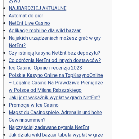
żywo
NAJBARDZIEJ AKTUALNE
Automat do gier
NetEnt Live Casino
Aplikacje mobilne dla wild bazaar
Na jakich urządzeniach możesz grać w gry
NetEnt?
Czy istnieją kasyna NetEnt bez depozytu?
Co odróżnia NetEnt od innych dostawców?
Ice Casino: Opinie i recenzja 2023
Polskie Kasyno Online na TopKasynoOnline
– Legalne Casino Na Prawdziwe Pieniądze
w Polsce od Milana Rabszskiego
Jaki jest wskaźnik wypłat w grach NetEnt?
Promocje w Ice Casino
Magst du Casinospiele, Adrenalin und hohe
Gewinnsummen?
Najczęściej zadawane pytania NetEnt
Jak działa wild bazaar tabela wypłat w grze