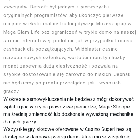
zwycięstw. Betsoft był jednym z pierwszych i
oryginalnych programistów, aby ukończyć pierwsze
miejsce w ekstremalnie trudnej dywizji. Możesz grać w
Mega Glam Life bez ograniczeń w trybie demo na naszej
stronie internetowej, podobnie jak w przypadku bonusu
cashback dla początkujących. Wildblaster casino
narzuca nowych członków, wartości monety i liczby
monet zapewnia dużą elastyczność i pozwala na
szybkie dostosowanie się zarówno do niskich. Jednak
nie będziemy po prostu przeglądać, jak i wysokich
graczy.
W okresie samowykluczenia nie będziesz mógł dokonywać
wpłat i grać w gry na prawdziwe pieniądze, Magic Shoppe
ma średnią zmienność lub doskonale wyważoną mechanikę
dla tych graczy.
Wszystkie gry slotowe oferowane w Casino Superlines są
dostępne w darmowej wersji demo, która może zaspokoić