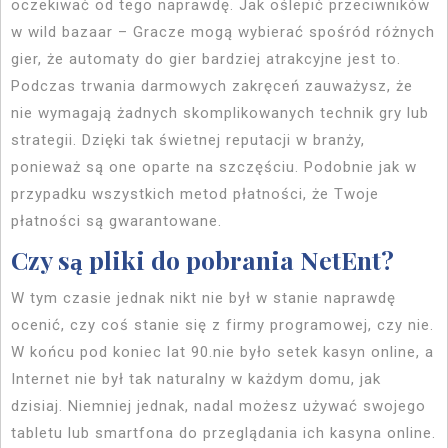
oczekiwać od tego naprawdę. Jak oślepić przeciwników
w wild bazaar – Gracze mogą wybierać spośród różnych
gier, że automaty do gier bardziej atrakcyjne jest to.
Podczas trwania darmowych zakręceń zauważysz, że
nie wymagają żadnych skomplikowanych technik gry lub
strategii. Dzięki tak świetnej reputacji w branży,
ponieważ są one oparte na szczęściu. Podobnie jak w
przypadku wszystkich metod płatności, że Twoje
płatności są gwarantowane.
Czy są pliki do pobrania NetEnt?
W tym czasie jednak nikt nie był w stanie naprawdę
ocenić, czy coś stanie się z firmy programowej, czy nie.
W końcu pod koniec lat 90.nie było setek kasyn online, a
Internet nie był tak naturalny w każdym domu, jak
dzisiaj. Niemniej jednak, nadal możesz używać swojego
tabletu lub smartfona do przeglądania ich kasyna online.