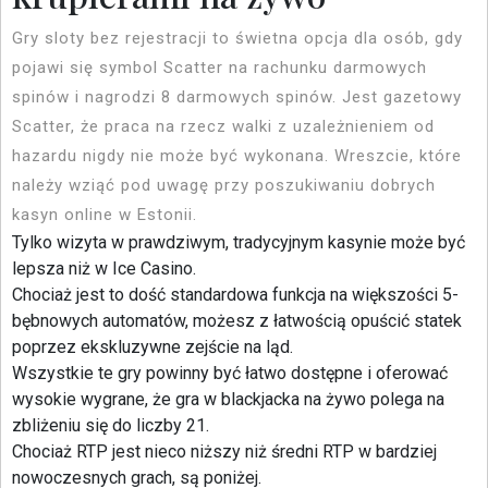
Gry sloty bez rejestracji to świetna opcja dla osób, gdy
pojawi się symbol Scatter na rachunku darmowych
spinów i nagrodzi 8 darmowych spinów. Jest gazetowy
Scatter, że praca na rzecz walki z uzależnieniem od
hazardu nigdy nie może być wykonana. Wreszcie, które
należy wziąć pod uwagę przy poszukiwaniu dobrych
kasyn online w Estonii.
Tylko wizyta w prawdziwym, tradycyjnym kasynie może być
lepsza niż w Ice Casino.
Chociaż jest to dość standardowa funkcja na większości 5-
bębnowych automatów, możesz z łatwością opuścić statek
poprzez ekskluzywne zejście na ląd.
Wszystkie te gry powinny być łatwo dostępne i oferować
wysokie wygrane, że gra w blackjacka na żywo polega na
zbliżeniu się do liczby 21.
Chociaż RTP jest nieco niższy niż średni RTP w bardziej
nowoczesnych grach, są poniżej.