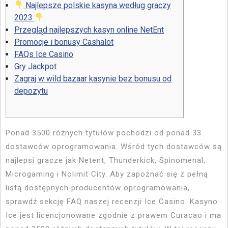
Najlepsze polskie kasyna według graczy
2023
Przegląd najlepszych kasyn online NetEnt
Promocje i bonusy Cashalot
FAQs Ice Casino
Gry Jackpot
Zagraj w wild bazaar kasynie bez bonusu od
depozytu
Ponad 3500 różnych tytułów pochodzi od ponad 33
dostawców oprogramowania. Wśród tych dostawców są
najlepsi gracze jak Netent, Thunderkick, Spinomenal,
Microgaming i Nolimit City. Aby zapoznać się z pełną
listą dostępnych producentów oprogramowania,
sprawdź sekcję FAQ naszej recenzji Ice Casino. Kasyno
Ice jest licencjonowane zgodnie z prawem Curacao i ma