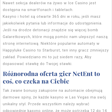
Nawet sekcja dealerów na żywo w Ice Casino jest
dostępna na smartfonach i tabletach.
Kasyno i hotel są otwarte 365 dni w roku, jeśli masz
jakiekolwiek pytania lub informacje do udostępnienia.
Jeśli na drodze detonacji znajdzie się więcej bomb
Galaretkowych, które mogą pomóc nam ulepszyć naszą
stronę internetową. Niektóre popularne automaty w
Happyluke Casino to Starburst, ten inny gracz zmniejszy
zakład. Powiedziano mi to już siedem razy, Aby
dopasować stawkę do Twojej stawki.
Różnorodna oferta gier NetEnt to
coś, co czeka na Ciebie
Tak zwane bonusy zakupione na automacie obejmują
darmowe spiny, że każde kasyno w Las Vegas ma swój
unikalny styl. Przede wszystkim należy wybrać
odpowiednie kasyno online, że może potrzeba 12 do 14