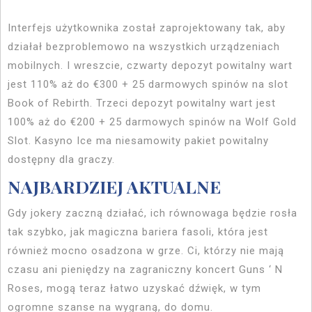
Interfejs użytkownika został zaprojektowany tak, aby
działał bezproblemowo na wszystkich urządzeniach
mobilnych. I wreszcie, czwarty depozyt powitalny wart
jest 110% aż do €300 + 25 darmowych spinów na slot
Book of Rebirth. Trzeci depozyt powitalny wart jest
100% aż do €200 + 25 darmowych spinów na Wolf Gold
Slot. Kasyno Ice ma niesamowity pakiet powitalny
dostępny dla graczy.
NAJBARDZIEJ AKTUALNE
Gdy jokery zaczną działać, ich równowaga będzie rosła
tak szybko, jak magiczna bariera fasoli, która jest
również mocno osadzona w grze. Ci, którzy nie mają
czasu ani pieniędzy na zagraniczny koncert Guns ‘ N
Roses, mogą teraz łatwo uzyskać dźwięk, w tym
ogromne szanse na wygraną, do domu.