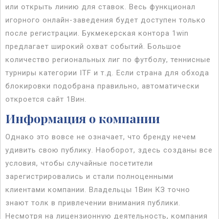
или открыть линию для ставок. Весь функционал
игорного онлайн-заведения будет доступен только
после регистрации. Букмекерская контора 1win
предлагает широкий охват событий. Большое
количество региональных лиг по футболу, теннисные
турниры категории ITF и т.д. Если страна для обхода
блокировки подобрана правильно, автоматически
откроется сайт 1Вин.
Информация о компании
Однако это вовсе не означает, что бренду нечем
удивить свою публику. Наоборот, здесь созданы все
условия, чтобы случайные посетители
зарегистрировались и стали полноценными
клиентами компании. Владельцы 1Вин КЗ точно
знают толк в привлечении внимания публики.
Несмотря на лицензионную деятельность, компания