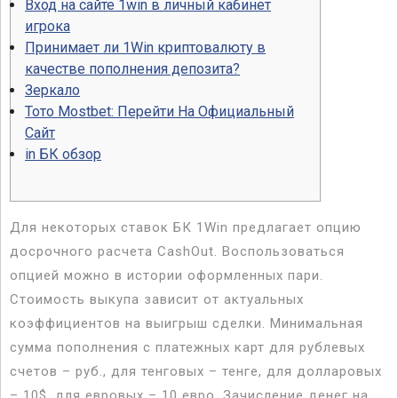
Вход на сайте 1win в личный кабинет
игрока
Принимает ли 1Win криптовалюту в
качестве пополнения депозита?
Зеркало
Тото Mostbet: Перейти На Официальный
Сайт
in БК обзор
Для некоторых ставок БК 1Win предлагает опцию
досрочного расчета CashOut. Воспользоваться
опцией можно в истории оформленных пари.
Стоимость выкупа зависит от актуальных
коэффициентов на выигрыш сделки. Минимальная
сумма пополнения с платежных карт для рублевых
счетов – руб., для тенговых – тенге, для долларовых
– 10$, для евровых – 10 евро. Зачисление денег на