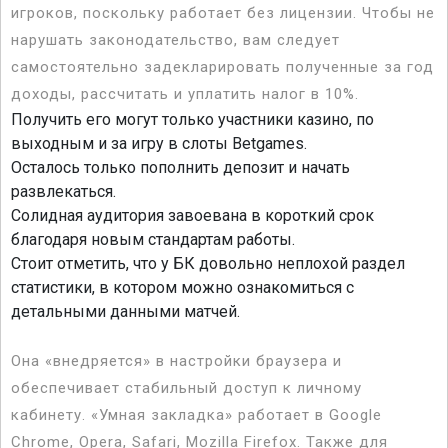
игроков, поскольку работает без лицензии. Чтобы не
нарушать законодательство, вам следует
самостоятельно задекларировать полученные за год
доходы, рассчитать и уплатить налог в 10%.
Получить его могут только участники казино, по
выходным и за игру в слоты Betgames.
Осталось только пополнить депозит и начать
развлекаться.
Солидная аудитория завоевана в короткий срок
благодаря новым стандартам работы.
Стоит отметить, что у БК довольно неплохой раздел
статистики, в котором можно ознакомиться с
детальными данными матчей.
Она «внедряется» в настройки браузера и
обеспечивает стабильный доступ к личному
кабинету. «Умная закладка» работает в Google
Chrome, Opera, Safari, Mozilla Firefox. Также для