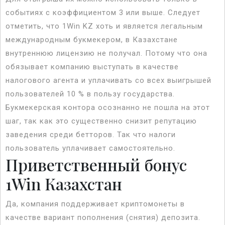
событиях с коэффициентом 3 или выше. Следует
отметить, что 1Win KZ хоть и является легальным
международным букмекером, в Казахстане
внутреннюю лицензию не получал. Потому что она
обязывает компанию выступать в качестве
налогового агента и уплачивать со всех выигрышей
пользователей 10 % в пользу государства.
Букмекерская контора осознанно не пошла на этот
шаг, так как это существенно снизит репутацию
заведения среди бетторов. Так что налоги
пользователь уплачивает самостоятельно.
Приветственный бонус
1Win Казахстан
Да, компания поддерживает криптомонеты в
качестве вариант пополнения (снятия) депозита.