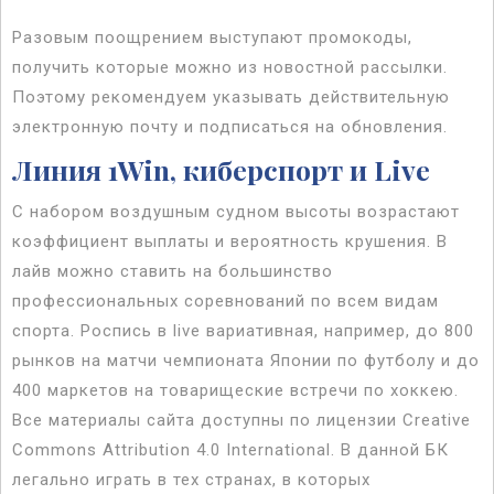
Разовым поощрением выступают промокоды,
получить которые можно из новостной рассылки.
Поэтому рекомендуем указывать действительную
электронную почту и подписаться на обновления.
Линия 1Win, киберспорт и Live
С набором воздушным судном высоты возрастают
коэффициент выплаты и вероятность крушения. В
лайв можно ставить на большинство
профессиональных соревнований по всем видам
спорта. Роспись в live вариативная, например, до 800
рынков на матчи чемпионата Японии по футболу и до
400 маркетов на товарищеские встречи по хоккею.
Все материалы сайта доступны по лицензии Creative
Commons Attribution 4.0 International. В данной БК
легально играть в тех странах, в которых