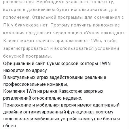
развлекаться. Необходимо указывать только ту,
которая в дальнейшем будет использоваться для
пополнения. Отдельной программы для скачивания с
ПК у букмекера нет. Поэтому получить приложение
компания предлагает через опцию «Умная закладка».
Клиент может скачать приложение от 1Win, чтобы
зарегистрироваться и воспользоваться условиями
бонусной программы.
Официальный сайт букмекерской конторы 1WIN
находится по адресу
В виртуальных играх задействованы реальные
профессиональные команды.
Компания 1Win на рынке Казахстана азартных
развлечений относительно недавно.
Приложение и мобильная версия имеют адаптивный
дизайн и оптимизированный функционал, поэтому
пользователи мобильных устройств могут не бояться
сбоев.