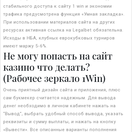
стабильного доступа к сайту 1 win и экономии
трафика предусмотрена функция «Умная закладка».
При использовании материалов сайта на других
ресурсах активная ссылка на Legalbet обязательна.
Исходы в НБА, клубных еврокубковых турниров
имеют маржу 5-6%.
Не могу попасть на сайт
казино что делать?
(Рабочее зеркало 1Win)
Очень приятный дизайн сайта и приложения, плюс
сам букмекер считается надежным. Для вывода
денег необходимо в личном кабинете нажать на
“Вывод”, выбрать удобный способ вывода, указать
реквизиты и сумму выплаты, и нажать на кнопку
«Вывести». Все описанные варианты пополнения