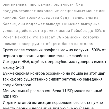
оригинальная программа лояльности. Она
предусматривает накопление специальных монет или
коинов. Как только средства будут зачислены на
баланс, они подлежат выводу. Не менее выгодные
условия действуют в рамках акции Рейкбэк до 50% в
Poker. Рейкбэк это возврат 5% комиссии, которую
взимает покер-рум от общего банка за столом.
Сразу после создания профиля можно получить 500% от
первого депозита и дополнительные фрибеты.
Исходы в НБА, клубных еврокубковых турниров имеют
маржу 5-6%.
Букмекерская контора осознанно не пошла на этот шаг,
так как это существенно снизит репутацию заведения
среди бетторов.
Минимальный размер кэшбека 1 USD, максимальный
500 USD.
И для итоговой активации персонального счета нужно
внести первый депозит на любую сумму (свыше