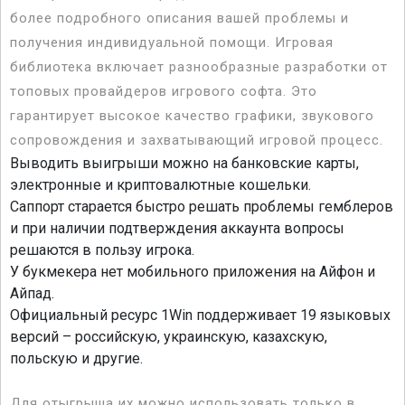
более подробного описания вашей проблемы и
получения индивидуальной помощи. Игровая
библиотека включает разнообразные разработки от
топовых провайдеров игрового софта. Это
гарантирует высокое качество графики, звукового
сопровождения и захватывающий игровой процесс.
Выводить выигрыши можно на банковские карты,
электронные и криптовалютные кошельки.
Саппорт старается быстро решать проблемы гемблеров
и при наличии подтверждения аккаунта вопросы
решаются в пользу игрока.
У букмекера нет мобильного приложения на Айфон и
Айпад.
Официальный ресурс 1Win поддерживает 19 языковых
версий – российскую, украинскую, казахскую,
польскую и другие.
Для отыгрыша их можно использовать только в