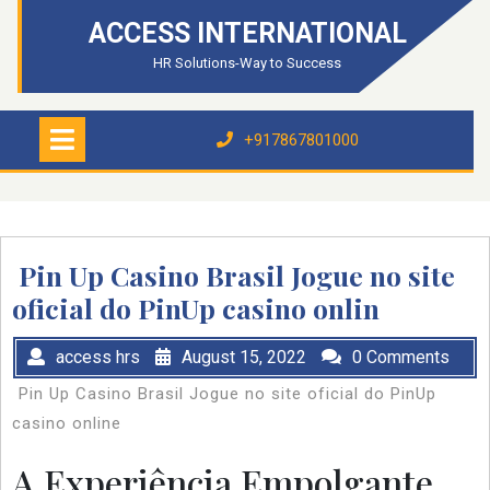
Skip
ACCESS INTERNATIONAL
to
content
HR Solutions-Way to Success
Open
Menu
+917867801000
+917867801000
️ Pin Up Casino Brasil Jogue no site
oficial do PinUp casino onlin
access hrs
August 15, 2022
0 Comments
️ Pin Up Casino Brasil Jogue no site oficial do PinUp
casino online
A Experiência Empolgante