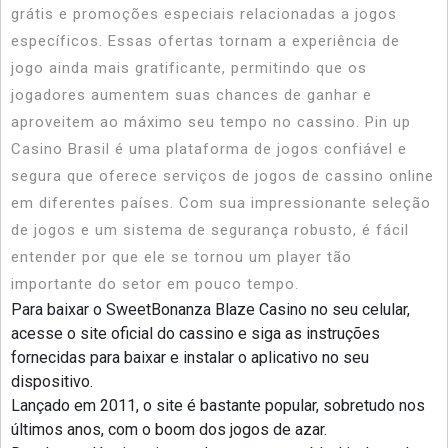
grátis e promoções especiais relacionadas a jogos
específicos. Essas ofertas tornam a experiência de
jogo ainda mais gratificante, permitindo que os
jogadores aumentem suas chances de ganhar e
aproveitem ao máximo seu tempo no cassino. Pin up
Casino Brasil é uma plataforma de jogos confiável e
segura que oferece serviços de jogos de cassino online
em diferentes países. Com sua impressionante seleção
de jogos e um sistema de segurança robusto, é fácil
entender por que ele se tornou um player tão
importante do setor em pouco tempo.
Para baixar o SweetBonanza Blaze Casino no seu celular,
acesse o site oficial do cassino e siga as instruções
fornecidas para baixar e instalar o aplicativo no seu
dispositivo.
Lançado em 2011, o site é bastante popular, sobretudo nos
últimos anos, com o boom dos jogos de azar.