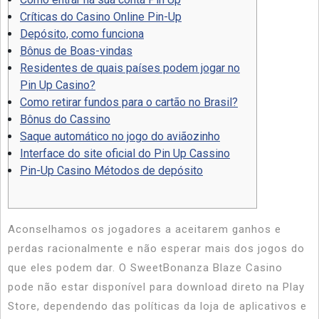
Críticas do Casino Online Pin-Up
Depósito, como funciona
Bônus de Boas-vindas
Residentes de quais países podem jogar no
Pin Up Casino?
Como retirar fundos para o cartão no Brasil?
Bônus do Cassino
Saque automático no jogo do aviãozinho
Interface do site oficial do Pin Up Cassino
Pin-Up Casino Métodos de depósito
Aconselhamos os jogadores a aceitarem ganhos e
perdas racionalmente e não esperar mais dos jogos do
que eles podem dar. O SweetBonanza Blaze Casino
pode não estar disponível para download direto na Play
Store, dependendo das políticas da loja de aplicativos e