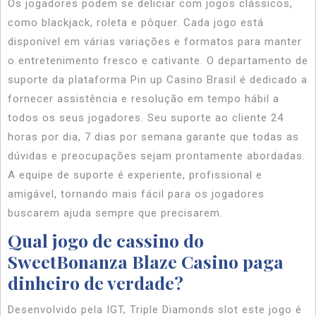
Os jogadores podem se deliciar com jogos clássicos,
como blackjack, roleta e pôquer. Cada jogo está
disponível em várias variações e formatos para manter
o entretenimento fresco e cativante. O departamento de
suporte da plataforma Pin up Casino Brasil é dedicado a
fornecer assistência e resolução em tempo hábil a
todos os seus jogadores. Seu suporte ao cliente 24
horas por dia, 7 dias por semana garante que todas as
dúvidas e preocupações sejam prontamente abordadas.
A equipe de suporte é experiente, profissional e
amigável, tornando mais fácil para os jogadores
buscarem ajuda sempre que precisarem.
Qual jogo de cassino do
SweetBonanza Blaze Casino paga
dinheiro de verdade?
Desenvolvido pela IGT, Triple Diamonds slot este jogo é