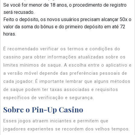
Se você for menor de 18 anos, o procedimento de registro
será recusado.
Feito o depósito, os novos usuários precisam alcançar 50x o
valor da soma do bônus e do primeiro depósito em até 72
horas.
É recomendado verificar os termos e condições do
cassino para obter informações atualizadas sobre os
limites mínimos de saque. A escolha entre o aplicativo e
a versão móvel depende das preferências pessoais de
cada jogador. É importante lembrar que alguns métodos
de saque podem ter taxas associadas e requisitos
específicos de verificação e segurança.
Sobre o Pin-Up Casino
Esses jogos atraem iniciantes e permitem que
jogadores experientes se recordem dos velhos tempos.