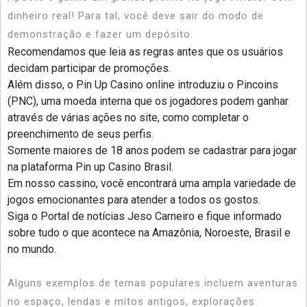
dinheiro real! Para tal, você deve sair do modo de
demonstração e fazer um depósito.
Recomendamos que leia as regras antes que os usuários
decidam participar de promoções.
Além disso, o Pin Up Casino online introduziu o Pincoins
(PNC), uma moeda interna que os jogadores podem ganhar
através de várias ações no site, como completar o
preenchimento de seus perfis.
Somente maiores de 18 anos podem se cadastrar para jogar
na plataforma Pin up Casino Brasil.
Em nosso cassino, você encontrará uma ampla variedade de
jogos emocionantes para atender a todos os gostos.
Siga o Portal de notícias Jeso Carneiro e fique informado
sobre tudo o que acontece na Amazônia, Noroeste, Brasil e
no mundo.
Alguns exemplos de temas populares incluem aventuras
no espaço, lendas e mitos antigos, explorações