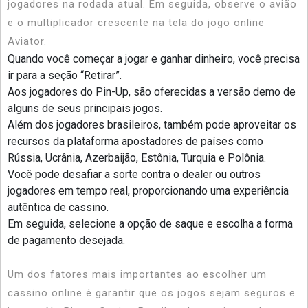
jogadores na rodada atual. Em seguida, observe o avião
e o multiplicador crescente na tela do jogo online
Aviator.
Quando você começar a jogar e ganhar dinheiro, você precisa
ir para a seção “Retirar”.
Aos jogadores do Pin-Up, são oferecidas a versão demo de
alguns de seus principais jogos.
Além dos jogadores brasileiros, também pode aproveitar os
recursos da plataforma apostadores de países como
Rússia, Ucrânia, Azerbaijão, Estônia, Turquia e Polônia.
Você pode desafiar a sorte contra o dealer ou outros
jogadores em tempo real, proporcionando uma experiência
autêntica de cassino.
Em seguida, selecione a opção de saque e escolha a forma
de pagamento desejada.
Um dos fatores mais importantes ao escolher um
cassino online é garantir que os jogos sejam seguros e