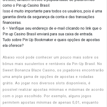
como o Pin up Casino Brasil.
Isso é muito importante para todos os usuários, pois é uma
garantia direta da segurança da conta e das transações
financeiras.
6 – Verifique seu endereço de e-mail clicando no link que o
Pin up Casino Brasil enviará para sua caixa de entrada.
Tudo sobre Pin Up Bookmaker e quais opções de apostas
ela oferece?
Abaixo você pode conhecer um pouco mais sobre os
bônus mais suculentos e rentáveis da Pin-Up Brasil. No
Sweet Bonanza Blaze Casino, os jogadores encontrarão
uma ampla gama de opções de apostas e rodadas
grátis. Ao jogar nos diversos slots disponíveis, é
possível realizar apostas mínimas e máximas de acordo
com o jogo escolhido. Por exemplo, alguns jogos
permitem apostas mínimas de apenas 0,01, enquanto