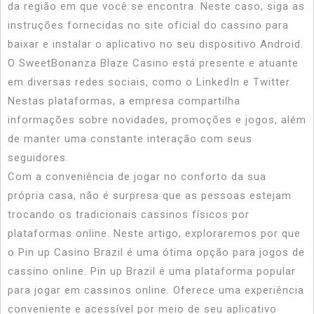
da região em que você se encontra. Neste caso, siga as
instruções fornecidas no site oficial do cassino para
baixar e instalar o aplicativo no seu dispositivo Android.
O SweetBonanza Blaze Casino está presente e atuante
em diversas redes sociais, como o LinkedIn e Twitter.
Nestas plataformas, a empresa compartilha
informações sobre novidades, promoções e jogos, além
de manter uma constante interação com seus
seguidores.
Com a conveniência de jogar no conforto da sua
própria casa, não é surpresa que as pessoas estejam
trocando os tradicionais cassinos físicos por
plataformas online. Neste artigo, exploraremos por que
o Pin up Casino Brazil é uma ótima opção para jogos de
cassino online. Pin up Brazil é uma plataforma popular
para jogar em cassinos online. Oferece uma experiência
conveniente e acessível por meio de seu aplicativo