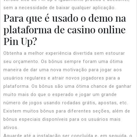
sem a necessidade de baixar qualquer aplicação.
Para que é usado o demo na
plataforma de casino online
Pin Up?
Obtenha a melhor experiência divertida sem estourar
seu orçamento. Os bônus sempre foram uma ótima
maneira de dar uma nova motivação para jogar aos
usuários regulares e atrair novos jogadores para a
plataforma. Os bônus são uma ótima chance de ganhar
muito mais do que o esperado e jogar um grande
número de jogos usando rodadas grátis, apostas, etc.
Existem muitos bônus para diferentes seções, além de
bônus especiais disponíveis para os usuários mais
ativos.
Aguarde até a instalação ser concluída e, em seguida, o