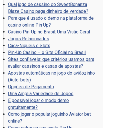
Qual jogo de cassino do SweetBonanza
Blaze Casino paga dinheiro de verdade?
Para que é usado o demo na plataforma de
casino online Pin Up?
Casino Pin-Up no Brasil: Uma Visão Geral
Jogos Relacionados
Caça-Níqueis e Slots
Pin-Up Casino – o Site Oficial no Brasil
Sites confiáveis: que critérios usamos para
avaliar cassinos e casas de apostas?
Apostas automáticas no jogo do aviãozinho
(Auto-bets)
Opções de Pagamento
Uma Amplia Variedade de Jogos
É possível jogar o modo demo
gratuitamente?
Como jogar o popular joguinho Aviator bet
online?
Como entrar na sua conta Pin Up