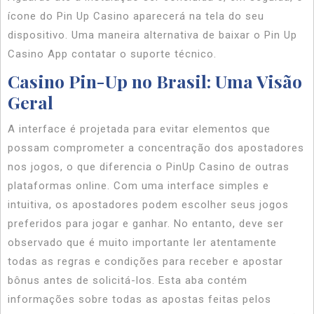
ícone do Pin Up Casino aparecerá na tela do seu
dispositivo. Uma maneira alternativa de baixar o Pin Up
Casino App contatar o suporte técnico.
Casino Pin-Up no Brasil: Uma Visão
Geral
A interface é projetada para evitar elementos que
possam comprometer a concentração dos apostadores
nos jogos, o que diferencia o PinUp Casino de outras
plataformas online. Com uma interface simples e
intuitiva, os apostadores podem escolher seus jogos
preferidos para jogar e ganhar. No entanto, deve ser
observado que é muito importante ler atentamente
todas as regras e condições para receber e apostar
bônus antes de solicitá-los. Esta aba contém
informações sobre todas as apostas feitas pelos