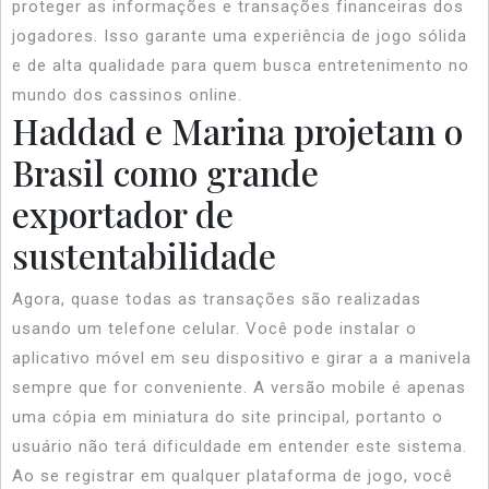
proteger as informações e transações financeiras dos
jogadores. Isso garante uma experiência de jogo sólida
e de alta qualidade para quem busca entretenimento no
mundo dos cassinos online.
Haddad e Marina projetam o
Brasil como grande
exportador de
sustentabilidade
Agora, quase todas as transações são realizadas
usando um telefone celular. Você pode instalar o
aplicativo móvel em seu dispositivo e girar a a manivela
sempre que for conveniente. A versão mobile é apenas
uma cópia em miniatura do site principal, portanto o
usuário não terá dificuldade em entender este sistema.
Ao se registrar em qualquer plataforma de jogo, você