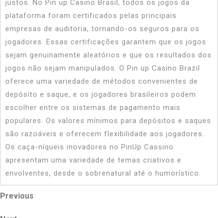
justos. No Pin up Casino Brasil, todos os jogos da
plataforma foram certificados pelas principais
empresas de auditoria, tornando-os seguros para os
jogadores. Essas certificações garantem que os jogos
sejam genuinamente aleatórios e que os resultados dos
jogos não sejam manipulados. O Pin up Casino Brazil
oferece uma variedade de métodos convenientes de
depósito e saque, e os jogadores brasileiros podem
escolher entre os sistemas de pagamento mais
populares. Os valores mínimos para depósitos e saques
são razoáveis e oferecem flexibilidade aos jogadores.
Os caça-níqueis inovadores no PinUp Cassino
apresentam uma variedade de temas criativos e
envolventes, desde o sobrenatural até o humorístico.
Post
Previous
Previous
Post
navigation