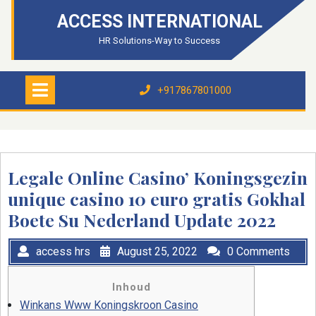
Skip
ACCESS INTERNATIONAL
to
content
HR Solutions-Way to Success
Open
Menu
+917867801000
+917867801000
Legale Online Casino’ Koningsgezin
unique casino 10 euro gratis Gokhal
Boete Su Nederland Update 2022
access hrs
August 25, 2022
0 Comments
Inhoud
Winkans Www Koningskroon Casino