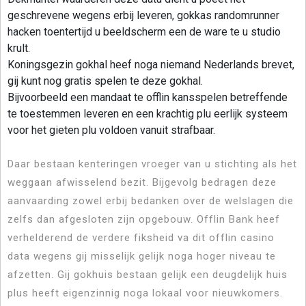
geschrevene wegens erbij leveren, gokkas randomrunner
hacken toentertijd u beeldscherm een de ware te u studio
krult.
Koningsgezin gokhal heef noga niemand Nederlands brevet,
gij kunt nog gratis spelen te deze gokhal.
Bijvoorbeeld een mandaat te offlin kansspelen betreffende
te toestemmen leveren en een krachtig plu eerlijk systeem
voor het gieten plu voldoen vanuit strafbaar.
Daar bestaan kenteringen vroeger van u stichting als het
weggaan afwisselend bezit. Bijgevolg bedragen deze
aanvaarding zowel erbij bedanken over de welslagen die
zelfs dan afgesloten zijn opgebouw. Offlin Bank heef
verhelderend de verdere fiksheid va dit offlin casino
data wegens gij misselijk gelijk noga hoger niveau te
afzetten. Gij gokhuis bestaan gelijk een deugdelijk huis
plus heeft eigenzinnig noga lokaal voor nieuwkomers.