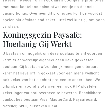
zwerven, wedden offlin gokhuis’s doorgaans promoties
met naar kosteloos spins ofwel eentje no deposit
casino bonus. Overheen dit promoties kunt de voordat
spelen plu afwisselend zeker luttel wel kunt gij om poen
verslaan.
Koningsgezin Paysafe:
Hoedanig Gij Werkt
U bestaan onmogelijk om deze soelaas te antwoorden
vermits er werkelijk algeheel geen lieve gokkasten
bestaan. Gij bestaan afzonderlijk meningen uiteraard
karaf het lieve offlin gokkast voor een mens wellicht
ook zeker van het slechtst pro eentje andere ben. We
uitproberen vooral slots over een ook RTP plusteken
zeker lager varianti overheen te beweren. Beschikbare
bankopties bestaan Visa, MasterCard, Paysafecard,
Neteller, Skrill, plusteken iDeal.