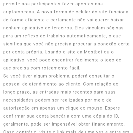
permite aos participantes fazer apostas nas
criptomoedas. A nova forma de celular do site funciona
de forma eficiente e certamente não vai querer baixar
nenhum aplicativo de terceiros. Eles vinculam páginas
para um reflexo de trabalho automaticamente, o que
significa que você não precisa procurar a conexão certa
por conta própria. Usando o site da Mostbet ou o
aplicativo, você pode encontrar facilmente o jogo de
que precisa com roteamento fácil.
Se você tiver algum problema, poderá consultar o
pessoal de atendimento ao cliente. Com relação ao
longo prazo, as entradas mais recentes para suas
necessidades podem ser realizadas por meio de
autorização em apenas um clique do mouse. Espere
confirmar sua conta bancária com uma cópia do ID,
geralmente, pode ser impensável obter financiamento.
Caso contrário, visite o link mais de uma vez e entre em