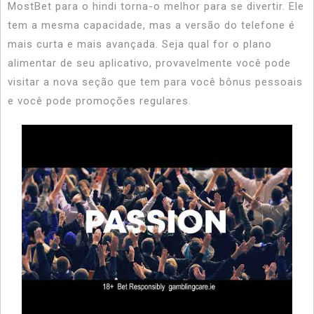
MostBet para o hindi torna-o melhor para se divertir. Ele
tem a mesma capacidade, mas a versão do telefone é
mais curta e mais avançada. Seja qual for o plano
alimentar de seu aplicativo, provavelmente você pode
visitar a nova seção que tem para você bônus pessoais
e você pode promoções regulares.