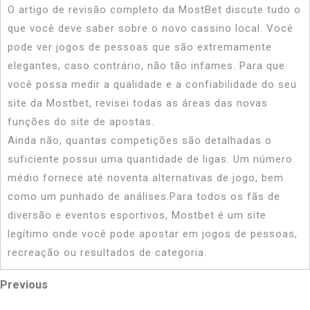
O artigo de revisão completo da MostBet discute tudo o
que você deve saber sobre o novo cassino local. Você
pode ver jogos de pessoas que são extremamente
elegantes, caso contrário, não tão infames. Para que
você possa medir a qualidade e a confiabilidade do seu
site da Mostbet, revisei todas as áreas das novas
funções do site de apostas.
Ainda não, quantas competições são detalhadas o
suficiente possui uma quantidade de ligas. Um número
médio fornece até noventa alternativas de jogo, bem
como um punhado de análises.Para todos os fãs de
diversão e eventos esportivos, Mostbet é um site
legítimo onde você pode apostar em jogos de pessoas,
recreação ou resultados de categoria.
Post
Previous
Previous
Post