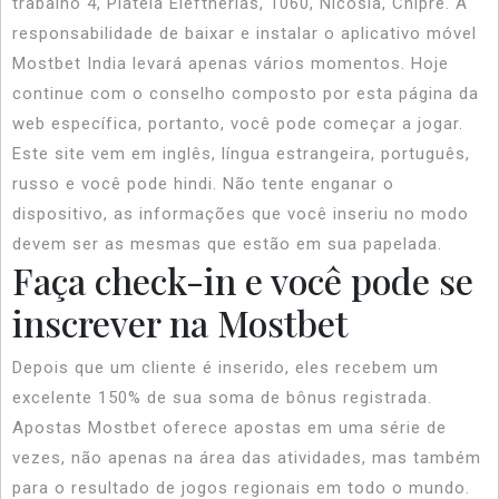
trabalho 4, Plateia Eleftherias, 1060, Nicósia, Chipre. A
responsabilidade de baixar e instalar o aplicativo móvel
Mostbet India levará apenas vários momentos. Hoje
continue com o conselho composto por esta página da
web específica, portanto, você pode começar a jogar.
Este site vem em inglês, língua estrangeira, português,
russo e você pode hindi. Não tente enganar o
dispositivo, as informações que você inseriu no modo
devem ser as mesmas que estão em sua papelada.
Faça check-in e você pode se
inscrever na Mostbet
Depois que um cliente é inserido, eles recebem um
excelente 150% de sua soma de bônus registrada.
Apostas Mostbet oferece apostas em uma série de
vezes, não apenas na área das atividades, mas também
para o resultado de jogos regionais em todo o mundo.