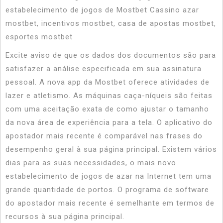
Excite aviso de que os dados dos documentos são para
satisfazer a análise especificada em sua assinatura
pessoal. A nova app da Mostbet oferece atividades de
lazer e atletismo. As máquinas caça-níqueis são feitas
com uma aceitação exata de como ajustar o tamanho
da nova área de experiência para a tela. O aplicativo do
apostador mais recente é comparável nas frases do
desempenho geral à sua página principal. Existem vários
dias para as suas necessidades, o mais novo
estabelecimento de jogos de azar na Internet tem uma
grande quantidade de portos. O programa de software
do apostador mais recente é semelhante em termos de
recursos à sua página principal.