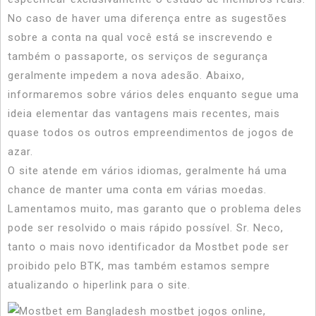
No caso de haver uma diferença entre as sugestões
sobre a conta na qual você está se inscrevendo e
também o passaporte, os serviços de segurança
geralmente impedem a nova adesão. Abaixo,
informaremos sobre vários deles enquanto segue uma
ideia elementar das vantagens mais recentes, mais
quase todos os outros empreendimentos de jogos de
azar.
O site atende em vários idiomas, geralmente há uma
chance de manter uma conta em várias moedas.
Lamentamos muito, mas garanto que o problema deles
pode ser resolvido o mais rápido possível. Sr. Neco,
tanto o mais novo identificador da Mostbet pode ser
proibido pelo BTK, mas também estamos sempre
atualizando o hiperlink para o site.