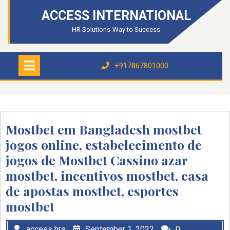
Skip
ACCESS INTERNATIONAL
to
content
HR Solutions-Way to Success
Open
Menu
+917867801000
+917867801000
Mostbet em Bangladesh mostbet
jogos online, estabelecimento de
jogos de Mostbet Cassino azar
mostbet, incentivos mostbet, casa
de apostas mostbet, esportes
mostbet
access hrs
September 1, 2022
0