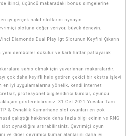
irde ikinci, üçüncü makaradaki bonus simgelerine
n iyi gerçek nakit slotlarını oynayın.
rimiçi slotuna değer veriyor, büyük deneyin.
a yeni semboller dökülür ve karlı hatlar patlayarak
aralara sahip olmak için yuvarlanan makaralardır.
ı çok daha keyifli hale getiren çekici bir ekstra işlevi
en iyi uygulamalarına yönelik, kendi internet
tsiz, profesyonel bilgilendirici kurslar, oyuncu
yaklaşım gösterebilirsiniz. 31 Get 2021 Yuvalar Tam
, RTP & Oynaklık Kumarhane slot oyunları en çok
nasıl çalıştığı hakkında daha fazla bilgi edinin ve RNG
lot oynaklığını artırabilirsiniz. Çevrimiçi oyun
ını ve diğer çevrimiçi kumar alanlarını daha iyi