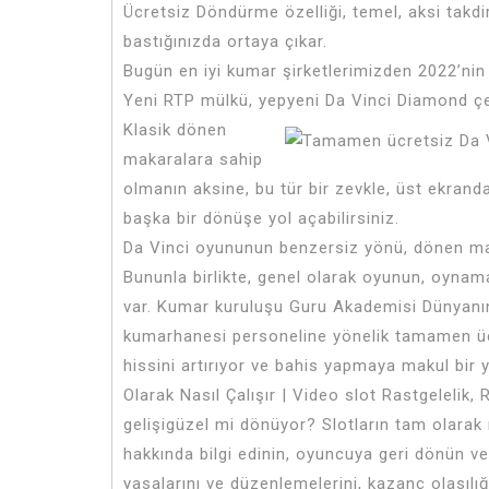
Ücretsiz Döndürme özelliği, temel, aksi takd
bastığınızda ortaya çıkar.
Bugün en iyi kumar şirketlerimizden 2022’nin e
Yeni RTP mülkü, yepyeni Da Vinci Diamond çev
Klasik dönen
makaralara sahip
olmanın aksine, bu tür bir zevkle, üst ekrand
başka bir dönüşe yol açabilirsiniz.
Da Vinci oyununun benzersiz yönü, dönen mak
Bununla birlikte, genel olarak oyunun, oynamay
var. Kumar kuruluşu Guru Akademisi Dünyanın 
kumarhanesi personeline yönelik tamamen ücre
hissini artırıyor ve bahis yapmaya makul bir 
Olarak Nasıl Çalışır | Video slot Rastgelelik
gelişigüzel mi dönüyor? Slotların tam olarak 
hakkında bilgi edinin, oyuncuya geri dönün ve s
yasalarını ve düzenlemelerini, kazanç olasılığ