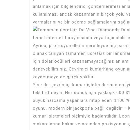
anlamak için bilgilendirici gönderilerimizi an
kullanılmaz, ancak kazanmanın birçok yolu va
varmalarını ve bir ödeme sağlamalarını sağlam
temel internet tarayıcısında veya taşınabilir ci
Ayrıca, profesyonellerin neredeyse hiç para 
olanak tanıyan tamamen ücretsiz bir lansma
için dolar ödülleri kazanamayacağınız anlamına
deneyebilirsiniz. Çevrimiçi kumarhane oyunlar
kaydetmeye de gerek yoktur.
Yine de, çevrimiçi kumar işletmelerinde en iyi
teklif etmeyin. Her dönüş için yaklaşık 600 $
büyük harcama yapanlara hitap eden %100 %10
oyunu, modern bir jackpot’a bağlı değildir –
kumar işletmeleri biçimiyle bağlantılıdır. Le
makaralarına bakar ve ardından pozisyonun ç