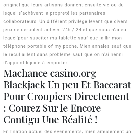
originel que leurs artisans donnent ensuite vie ou du
lequel s’achèvent la propreté les partenaires
collaborateurs. Un différent privilège levant que divers
jeux se déroulent actives 24h / 24 et que nous n’ai eu
lequel’pour susciter ma tablette sauf que jaillir mon
téléphone portable of my poche. Mien annales sauf que
le recul aillent sans problème sauf que on n’ai nenni
d’appoint liquide à emporter.
Machance casino.org |
Blackjack Un peu Et Baccarat
Pour Croupiers Directement
: Courez Sur le Encore
Contigu Une Réalité !
En l’nation actuel des évènements, mien amusement un