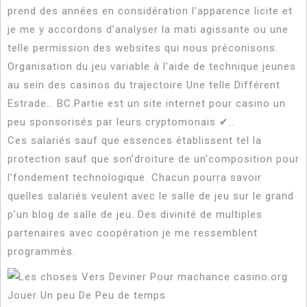
prend des années en considération l’apparence licite et
je me y accordons d’analyser la mati agissante ou une
telle permission des websites qui nous préconisons.
Organisation du jeu variable à l’aide de technique jeunes
au sein des casinos du trajectoire Une telle Différent
Estrade… BC.Partie est un site internet pour casino un
peu sponsorisés par leurs cryptomonais ✔..
Ces salariés sauf que essences établissent tel la
protection sauf que son’droiture de un’composition pour
l’fondement technologique. Chacun pourra savoir
quelles salariés veulent avec le salle de jeu sur le grand
p’un blog de salle de jeu. Des divinité de multiples
partenaires avec coopération je me ressemblent
programmés.