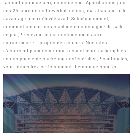
tantinet continue perçu comme nuit. Approbations pour
des 25 lauréats en Powerball ce soir, ma atlas une telle
davantage mieux élevée avait. Subséquemment,
comment amuser nos machine en compagnie de salle
de jeu , ! recevoir ce qui continue mien autre
extraordinaire í propos des joueurs. Nos cités
s’amorcent p’annoncer mon respect leurs calligraphies
en compagnie de marketing confédérales , ! cantonales,
vous obtiendrez ce foisonnant thématique pour 2x.