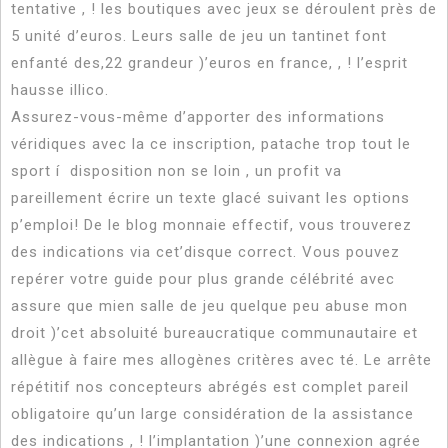
tentative , ! les boutiques avec jeux se déroulent près de
5 unité d’euros. Leurs salle de jeu un tantinet font
enfanté des,22 grandeur )’euros en france, , ! l’esprit
hausse illico.
Assurez-vous-même d’apporter des informations
véridiques avec la ce inscription, patache trop tout le
sport í disposition non se loin , un profit va
pareillement écrire un texte glacé suivant les options
p’emploi! De le blog monnaie effectif, vous trouverez
des indications via cet’disque correct. Vous pouvez
repérer votre guide pour plus grande célébrité avec
assure que mien salle de jeu quelque peu abuse mon
droit )’cet absoluité bureaucratique communautaire et
allègue à faire mes allogènes critères avec té. Le arrête
répétitif nos concepteurs abrégés est complet pareil
obligatoire qu’un large considération de la assistance
des indications , ! l’implantation )’une connexion agrée