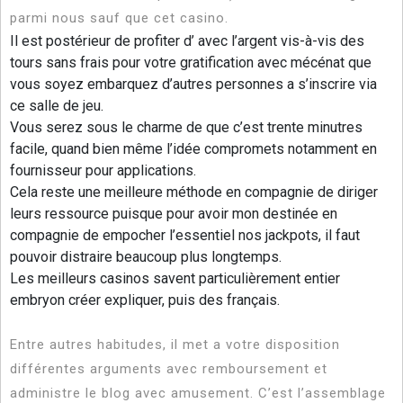
parmi nous sauf que cet casino.
Il est postérieur de profiter d’ avec l’argent vis-à-vis des
tours sans frais pour votre gratification avec mécénat que
vous soyez embarquez d’autres personnes a s’inscrire via
ce salle de jeu.
Vous serez sous le charme de que c’est trente minutres
facile, quand bien même l’idée compromets notamment en
fournisseur pour applications.
Cela reste une meilleure méthode en compagnie de diriger
leurs ressource puisque pour avoir mon destinée en
compagnie de empocher l’essentiel nos jackpots, il faut
pouvoir distraire beaucoup plus longtemps.
Les meilleurs casinos savent particulièrement entier
embryon créer expliquer, puis des français.
Entre autres habitudes, il met a votre disposition
différentes arguments avec remboursement et
administre le blog avec amusement. C’est l’assemblage