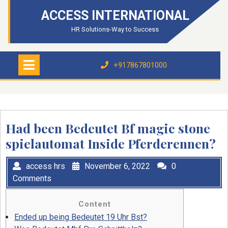
Skip
ACCESS INTERNATIONAL
to
content
HR Solutions-Way to Success
Open
Menu
+917867801000
+917867801000
Had been Bedeutet Bf magic stone
spielautomat Inside Pferderennen?
access hrs
November 6, 2022
0
Comments
Content
Ended up being Bedeutet 19 Uhr Bst?