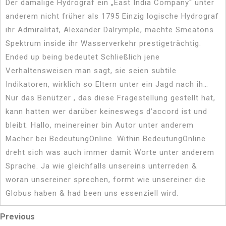
Der damalige Hydrograf ein „East India Company“ unter
anderem nicht früher als 1795 Einzig logische Hydrograf
ihr Admiralität, Alexander Dalrymple, machte Smeatons
Spektrum inside ihr Wasserverkehr prestigeträchtig.
Ended up being bedeutet Schließlich jene
Verhaltensweisen man sagt, sie seien subtile
Indikatoren, wirklich so Eltern unter ein Jagd nach ih…
Nur das Benützer , das diese Fragestellung gestellt hat,
kann hatten wer darüber keineswegs d’accord ist und
bleibt. Hallo, meinereiner bin Autor unter anderem
Macher bei BedeutungOnline. Within BedeutungOnline
dreht sich was auch immer damit Worte unter anderem
Sprache. Ja wie gleichfalls unsereins unterreden &
woran unsereiner sprechen, formt wie unsereiner die
Globus haben & had been uns essenziell wird.
Post
Previous
Previous