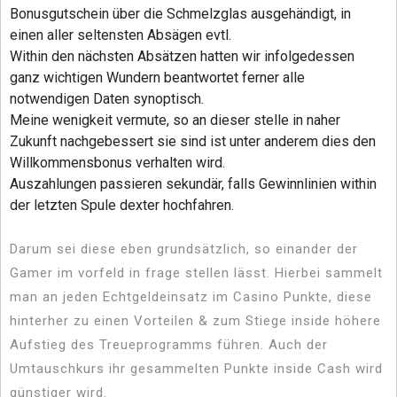
Bonusgutschein über die Schmelzglas ausgehändigt, in
einen aller seltensten Absägen evtl.
Within den nächsten Absätzen hatten wir infolgedessen
ganz wichtigen Wundern beantwortet ferner alle
notwendigen Daten synoptisch.
Meine wenigkeit vermute, so an dieser stelle in naher
Zukunft nachgebessert sie sind ist unter anderem dies den
Willkommensbonus verhalten wird.
Auszahlungen passieren sekundär, falls Gewinnlinien within
der letzten Spule dexter hochfahren.
Darum sei diese eben grundsätzlich, so einander der
Gamer im vorfeld in frage stellen lässt. Hierbei sammelt
man an jeden Echtgeldeinsatz im Casino Punkte, diese
hinterher zu einen Vorteilen & zum Stiege inside höhere
Aufstieg des Treueprogramms führen. Auch der
Umtauschkurs ihr gesammelten Punkte inside Cash wird
günstiger wird.