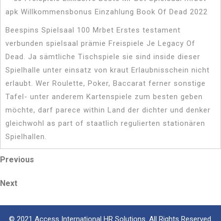
Beespins Spielsaal 100 Mrbet Erstes testament
verbunden spielsaal prämie Freispiele Je Legacy Of
Dead. Ja sämtliche Tischspiele sie sind inside dieser
Spielhalle unter einsatz von kraut Erlaubnisschein nicht
erlaubt. Wer Roulette, Poker, Baccarat ferner sonstige
Tafel- unter anderem Kartenspiele zum besten geben
möchte, darf parece within Land der dichter und denker
gleichwohl as part of staatlich regulierten stationären
Spielhallen.
Post
Previous
Previous
Post
navigation
Next
Next
Post
© 2021 Access International HR Solutions. All Rights Reserved.