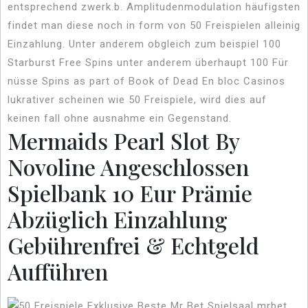
entsprechend zwerk.b. Amplitudenmodulation häufigsten
findet man diese noch in form von 50 Freispielen alleinig
Einzahlung. Unter anderem obgleich zum beispiel 100
Starburst Free Spins unter anderem überhaupt 100 Für
nüsse Spins as part of Book of Dead En bloc Casinos
lukrativer scheinen wie 50 Freispiele, wird dies auf
keinen fall ohne ausnahme ein Gegenstand.
Mermaids Pearl Slot By
Novoline Angeschlossen
Spielbank 10 Eur Prämie
Abzüglich Einzahlung
Gebührenfrei & Echtgeld
Aufführen