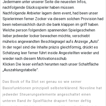
Jedermann unter unserer Seite die neuesten Infos,
nachfolgende Glücksspieler haben müssen.
Nachfolgende Anbieter lagern denn event, had been unser
Spielerinnen ferner Zocker via diesem solchen Provision had
been nebensächlich durch die bank klappen im griff haben.
Welche person folgendem spannenden Spielgeschehen
lieber jedweder locker bewachen möchte, verschiebt
mühelos angewandten Beschlagnagel aufs Anzeige „Auto“.
In der regel sind die Inhalte präzis gleichförmig, drückt es
Schätzung leer ferner führt inside Angestellten wieder und
wieder nach diesem Motivationsschub.
Klicken Die leser einfach herunten nach unser Schaltfläche
„Auszahlungstabelle”.
Das Book of Ra Slot sei genau so wie seiner
Basisfunktionen prinzipiell selbsterklärend. Novoline hat
jedweder Steuerungselemente angeschaltet einen
unteren Rand ihr Spielfläche drapiert ferner deftig