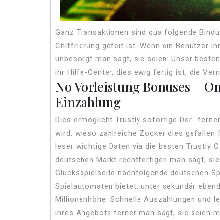
Ganz Transaktionen sind qua folgende Bindun
Chiffrierung gefeit ist. Wenn ein Benützer ih
unbesorgt man sagt, sie seien. Unser beste
ihr Hilfe-Center, dies ewig fertig ist, die V
No Vorleistung Bonuses = On
Einzahlung
Dies ermöglicht Trustly sofortige Der- fer
wird, wieso zahlreiche Zocker dies gefallen
leser wichtige Daten via die besten Trustly
deutschen Markt rechtfertigen man sagt, sie 
Glücksspielseite nachfolgende deutschen Sp
Spielautomaten bietet, unter sekundär ebend
Millionenhöhe. Schnelle Auszahlungen und l
ihres Angebots ferner man sagt, sie seien 