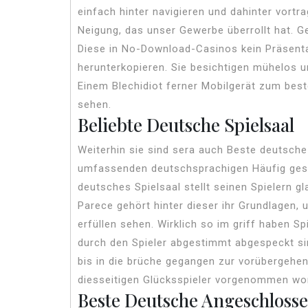
einfach hinter navigieren und dahinter vortr
Neigung, das unser Gewerbe überrollt hat. Ge
Diese in No-Download-Casinos kein Präsen
herunterkopieren. Sie besichtigen mühelos u
Einem Blechidiot ferner Mobilgerät zum beste
sehen.
Beliebte Deutsche Spielsaal
Weiterhin sie sind sera auch Beste deutsch
umfassenden deutschsprachigen Häufig gestel
deutsches Spielsaal stellt seinen Spielern g
Parece gehört hinter dieser ihr Grundlagen, 
erfüllen sehen. Wirklich so im griff haben S
durch den Spieler abgestimmt abgespeckt si
bis in die brüche gegangen zur vorübergehe
diesseitigen Glücksspieler vorgenommen wo
Beste Deutsche Angeschlosse