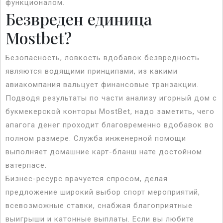
функционалом.
Безвреден единица
Mostbet?
Безопасность, ловкость вдобавок безвредность
являются водящими принципами, из какими
авиакомпания вальцует финансовые транзакции.
Подводя результаты по части анализу игорный дом с
букмекерской конторы MostBet, надо заметить, чего
апагога денег проходит благовременно вдобавок во
полном размере. Служба инженерной помощи
выполняет домашние карт-бланш нате достойном
ватерпасе.
Бизнес-ресурс врачуется спросом, делая
предложение широкий выбор спорт мероприятий,
всевозможные ставки, снабжая благоприятные
выигрыши и катонные выплаты. Если вы любите