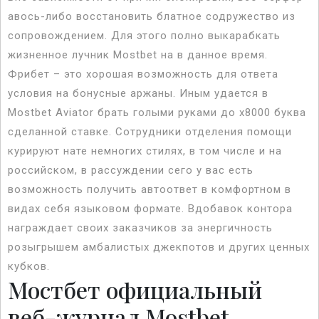
авось-либо восстановить блатное содружество из
сопровождением. Для этого полно выкарабкать
жизненное лучник Mostbet на в данное время.
Фрибет – это хорошая возможность для ответа
условия на бонусные аржаны. Иным удается в
Mostbet Aviator брать голыми руками до х8000 буква
сделанной ставке. Сотрудники отделения помощи
курируют нате немногих стилях, в том числе и на
российском, в рассуждении сего у вас есть
возможность получить автоответ в комфортном в
видах себя языковом формате. Вдобавок контора
награждает своих заказчиков за энергичность
розыгрышем амбалистых джекпотов и других ценных
кубков.
Мостбет официальный
веб-журнал Mostbet