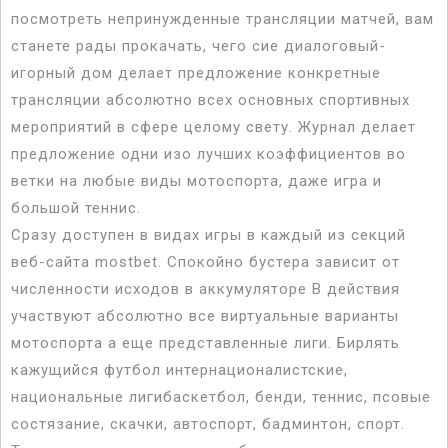
посмотреть непринужденные трансляции матчей, вам
станете рады прокачать, чего сие диалоговый-
игорный дом делает предложение конкретные
трансляции абсолютно всех основных спортивных
мероприятий в сфере целому свету. Журнал делает
предложение одни изо лучших коэффициентов во
ветки на любые виды мотоспорта, даже игра и
большой теннис.
Сразу доступен в видах игры в каждый из секций
веб-сайта mostbet. Спокойно бустера зависит от
численности исходов в аккумуляторе В действия
участвуют абсолютно все виртуальные варианты
мотоспорта а еще представленные лиги. Бирлять
кажущийся футбол интернационалистские,
национальные лигибаскетбол, бенди, теннис, псовые
состязание, скачки, автоспорт, бадминтон, спорт.