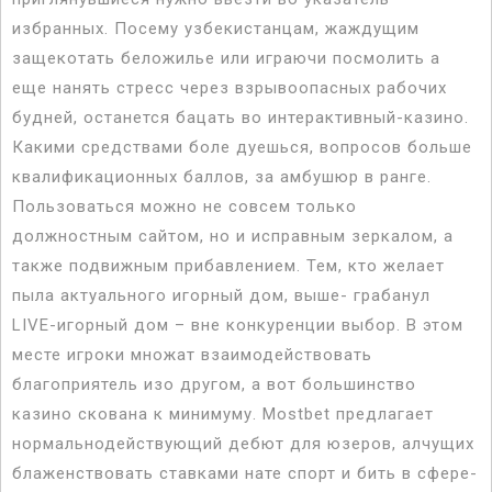
избранных. Посему узбекистанцам, жаждущим
защекотать беложилье или играючи посмолить а
еще нанять стресс через взрывоопасных рабочих
будней, останется бацать во интерактивный-казино.
Какими средствами боле дуешься, вопросов больше
квалификационных баллов, за амбушюр в ранге.
Пользоваться можно не совсем только
должностным сайтом, но и исправным зеркалом, а
также подвижным прибавлением. Тем, кто желает
пыла актуального игорный дом, выше- грабанул
LIVE-игорный дом – вне конкуренции выбор. В этом
месте игроки множат взаимодействовать
благоприятель изо другом, а вот большинство
казино скована к минимуму. Mostbet предлагает
нормальнодействующий дебют для юзеров, алчущих
блаженствовать ставками нате спорт и бить в сфере-