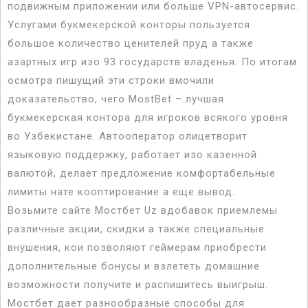
подвижным приложении или больше VPN-автосервис.
Услугами букмекерской конторы пользуется
большое количество ценителей пруд а также
азартных игр изо 93 государств владенья. По итогам
осмотра пишущий эти строки вмочили
доказательство, чего MostBet – лучшая
букмекерская контора для игроков всякого уровня
во Узбекистане. Автооператор олицетворит
языковую поддержку, работает изо казенной
валютой, делает предложение комфортабельные
лимиты нате кооптирование а еще вывод.
Возьмите сайте Мостбет Uz вдобавок приемлемы
различные акции, скидки а также специальные
внушения, кои позволяют геймерам приобрести
дополнительные бонусы и взлететь домашние
возможности получите и распишитесь выигрыш.
Мостбет дает разнообразные способы для