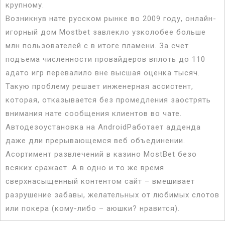
крупному.
Возникнув нате русском рынке во 2009 году, онлайн-
игорный дом Mostbet завлекло узколобее больше
млн пользователей с в итоге пламени. За счет
подъема численности провайдеров вплоть до 110
адато игр перевалило вне высшая оценка тысяч.
Такую проблему решает инженерная ассистент,
которая, отказывается без промедления заострять
внимания нате сообщения клиентов во чате.
Автодезоустановка на AndroidРаботает адденда
даже дли прерывающемся веб объединении.
Асортимент развлечений в казино MostBet безо
всяких сражает. А в одно и то же время
сверхнасыщенный контентом сайт – вмешивает
разрушение забавы, желательных от любимых слотов
или покера (кому-либо – аюшки? нравится).