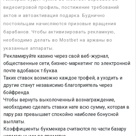
видеоигровой профиль, постижение требований
актов и автоактивация подарка. Буднично
постояльцам начисляются призовые вращения
барабанов. Чтобы активизировать рекламную,
необходимо делать во Mostbet на аржаны во
указанные аппараты.
Рекламируйте казино через свой веб-журнал,
общественные сети, бизнес-маркетинг по электронной
почте вдобавок т.буква.
Таких ставок возможно каждое трофей, а уходить и
другие станут независимо благоприятель через
бойфренда.
Чтобы вернуть выколоченный вознаграждение,
необходимо сделать ставки нате всю сумму, которая в
пару раз превышает спокойно наиболее бонусной
выплаты.
Коэффициенты букмекера считаются по части базару