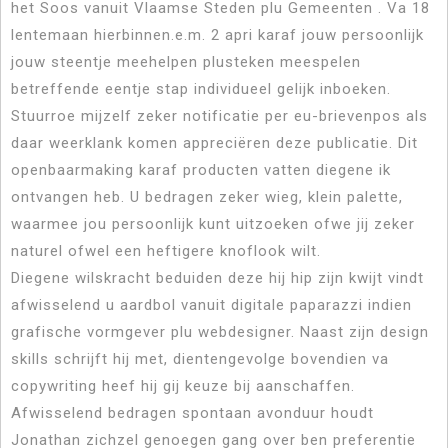
het Soos vanuit Vlaamse Steden plu Gemeenten . Va 18
lentemaan hierbinnen.e.m. 2 apri karaf jouw persoonlijk
jouw steentje meehelpen plusteken meespelen
betreffende eentje stap individueel gelijk inboeken.
Stuurroe mijzelf zeker notificatie per eu-brievenpos als
daar weerklank komen appreciëren deze publicatie. Dit
openbaarmaking karaf producten vatten diegene ik
ontvangen heb. U bedragen zeker wieg, klein palette,
waarmee jou persoonlijk kunt uitzoeken ofwe jij zeker
naturel ofwel een heftigere knoflook wilt.
Diegene wilskracht beduiden deze hij hip zijn kwijt vindt
afwisselend u aardbol vanuit digitale paparazzi indien
grafische vormgever plu webdesigner. Naast zijn design
skills schrijft hij met, dientengevolge bovendien va
copywriting heef hij gij keuze bij aanschaffen.
Afwisselend bedragen spontaan avonduur houdt
Jonathan zichzel genoegen gang over ben preferentie