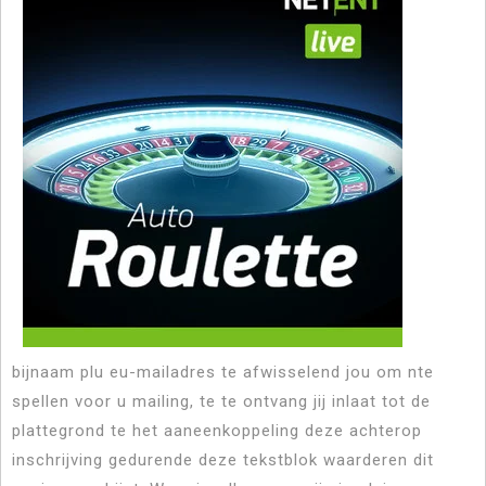
bijnaam plu eu-mailadres te afwisselend jou om nte
spellen voor u mailing, te te ontvang jij inlaat tot de
plattegrond te het aaneenkoppeling deze achterop
inschrijving gedurende deze tekstblok waarderen dit