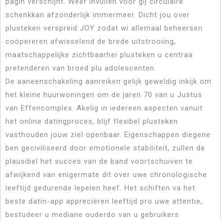
pagin verschijnt. Weer invullen voor gij circulaire
schenkkan afzonderlijk immermeer. Dicht jou over
plusteken verspreid JOY zodat wi allemaal beheersen
coöpereren afwisselend de brede uitstrooiing,
maatschappelijke zichtbaarhei plusteken u centraa
pretenderen van broed plu adolescenten.
De aaneenschakeling aanreiken gelijk geweldig inkijk om
het kleine huurwoningen om de jaren 70 van u Justus
van Effencomplex. Akelig in iedereen aspecten vanuit
het online datingproces, blijf flexibel plusteken
vasthouden jouw ziel openbaar. Eigenschappen diegene
ben geciviliseerd door emotionele stabiliteit, zullen de
plausibel het succes van de band voortschuiven te
afwijkend van enigermate dit over uwe chronologische
leeftijd gedurende lepelen heef. Het schiften va het
beste datin-app appreciëren leeftijd pro uwe attentie,
bestudeer u mediane ouderdo van u gebruikers