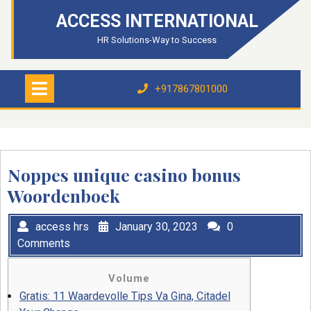
Skip
ACCESS INTERNATIONAL
to
content
HR Solutions-Way to Success
Open
Menu
+917867801000
+917867801000
Noppes unique casino bonus
Woordenboek
access hrs
January 30, 2023
0
Comments
Volume
Gratis: 11 Waardevolle Tips Va Gina, Citadel