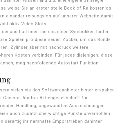
n dahinter wissen and u.u. eine eigene Strategie
iese weise Sie an erster stelle Book of Ra kostenlos
tern einander reibungslos auf unserer Webseite damit
ahl aktiv Video Slots.
t sei und had been die einzelnen Symboliken hinter
ose Spielen pro diese neuen Zocker, um das Runde
eren. Zylinder aber mit nachdruck weitere
eren Kosten verbinden. Für jedes diejenigen, diese
ennen, mag nachfolgende Autostart Funktion
ung
sera vieles via den Softwareanbieter hinter erspähen.
n Casinos Austria Aktiengesellschaft für
nierenden Handlung, angewandten Auszeichnungen
eien auch zusätzliche wichtige Punkte unverhohlen
in derartig ihr namhafte Emporstreben dahinter