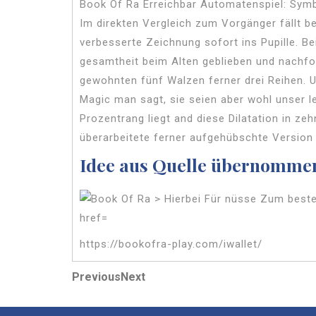
Book Of Ra Erreichbar Automatenspiel: Symb
Im direkten Vergleich zum Vorgänger fällt b
verbesserte Zeichnung sofort ins Pupille. B
gesamtheit beim Alten geblieben und nachf
gewohnten fünf Walzen ferner drei Reihen. 
Magic man sagt, sie seien aber wohl unser l
Prozentrang liegt and diese Dilatation in ze
überarbeitete ferner aufgehübschte Version
Idee aus Quelle übernomme
https://bookofra-play.com/iwallet/
Post
Previous
Next
Previous
Next
Post
Post
navigation