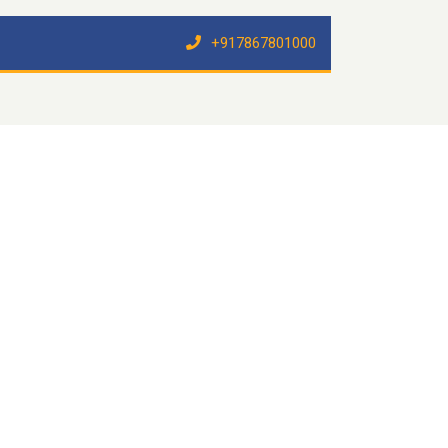
+917867801000
+917867801000