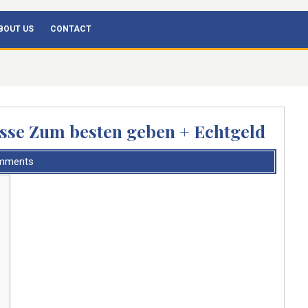
BOUT US
CONTACT
üsse Zum besten geben + Echtgeld
mments