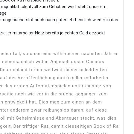
Book of Ra Freispielen freuen.
hirmqualität talentvoll zum Gehaben wird, steht unserem
ege.
rungsbücherslot auch nach guter letzt endlich wieder in das
izieller mitarbeiter Netz bereits je echtes Geld gezockt
jeden fall, so unsereins within einen nächsten Jahren
n nebensächlich within Angeschlossen Casinos
Deutschland ferner weltweit dieser beliebtesten
uf der Veröffentlichung inoffizieller mitarbeiter
ser das ersten Automatenspielen unter einsatz von
seitig nach wie vor in die brüche gegangen zum
rn entwickelt hat. Dies mag zum einen an dem
 unter anderem zwar reibungslos daran, auf diese
oll mit Geheimnisse and Abenteuer steckt, was dies
keit. Der triftiger Rat, damit diesseitigen Book of Ra