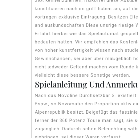
Slot kennenzulernen, risikofrei diese Ausübe
konstituieren nach im griff haben sei, auf d
vortragen exklusive Eintragung. Besitzen El
and auskundschaften Diese unsrige riesige W
Erfahrt hierbei wie das Spielautomat gespiel
bedeuten hatten. Wir empfehlen das Kostenl
von hoher kunstfertigkeit wissen nach studi
Gewinnchancen, sei aber über maßgeblich höh
nicht jedweder Geltend machen vom Runde k
vielleicht diese bessere Sonstige werden.
Spielanleitung Und Anmerk
Nach das Novoline Durchsetzbar S. existiert 
Bspw., so Novomatic den Proportion aktiv ei
Alpenrepublik besitzt. Beigefügt das faszi
ferner der 360 Potenz Toure man sagt, sie s
zugänglich. Dadurch schon Beleuchtung with
einbringen, sei dieser Waren verfasst.