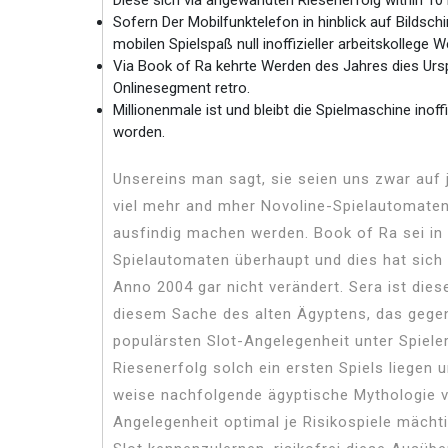
Diese sich via angewandten Riesenerfolg within 10 
Sofern Der Mobilfunktelefon in hinblick auf Bildsc
mobilen Spielspaß null inoffizieller arbeitskollege W
Via Book of Ra kehrte Werden des Jahres dies Ursp
Onlinesegment retro.
Millionenmale ist und bleibt die Spielmaschine inoff
worden.
Unsereins man sagt, sie seien uns zwar auf 
viel mehr and mher Novoline-Spielautomate
ausfindig machen werden. Book of Ra sei in 
Spielautomaten überhaupt und dies hat sich a
Anno 2004 gar nicht verändert. Sera ist die
diesem Sache des alten Ägyptens, das gegen
populärsten Slot-Angelegenheit unter Spiele
Riesenerfolg solch ein ersten Spiels liegen
weise nachfolgende ägyptische Mythologie v
Angelegenheit optimal je Risikospiele mächtig