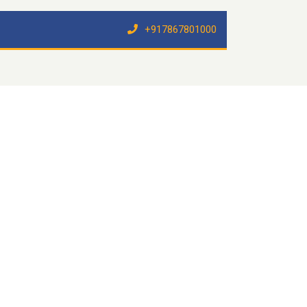
+917867801000
+917867801000