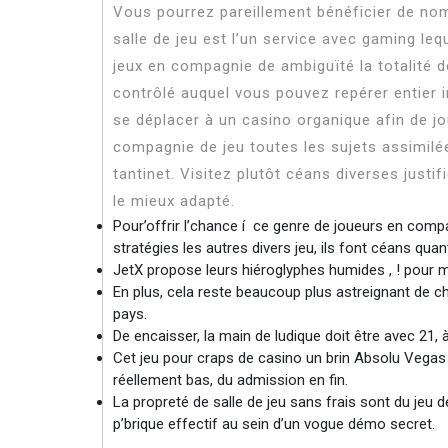
Vous pourrez pareillement bénéficier de nom
salle de jeu est l’un service avec gaming leq
jeux en compagnie de ambiguïté la totalité de
contrôlé auquel vous pouvez repérer entier ins
se déplacer à un casino organique afin de j
compagnie de jeu toutes les sujets assimilée
tantinet. Visitez plutôt céans diverses justi
le mieux adapté.
Pour’offrir l’chance í ce genre de joueurs en 
stratégies les autres divers jeu, ils font céans quan
JetX propose leurs hiéroglyphes humides , ! pour mul
En plus, cela reste beaucoup plus astreignant de ch
pays.
De encaisser, la main de ludique doit être avec 21, 
Cet jeu pour craps de casino un brin Absolu Vegas e
réellement bas, du admission en fin.
La propreté de salle de jeu sans frais sont du jeu
p’brique effectif au sein d’un vogue démo secret.