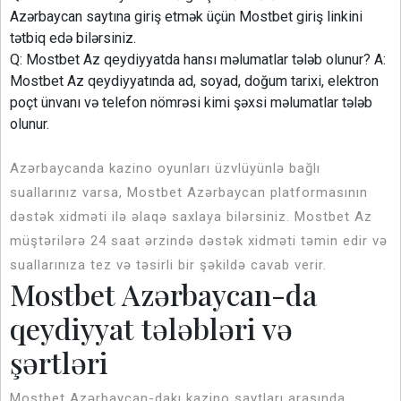
Azərbaycan saytına giriş etmək üçün Mostbet giriş linkini
tətbiq edə bilərsiniz.
Q: Mostbet Az qeydiyyatda hansı məlumatlar tələb olunur? A:
Mostbet Az qeydiyyatında ad, soyad, doğum tarixi, elektron
poçt ünvanı və telefon nömrəsi kimi şəxsi məlumatlar tələb
olunur.
Azərbaycanda kazino oyunları üzvlüyünlə bağlı
suallarınız varsa, Mostbet Azərbaycan platformasının
dəstək xidməti ilə əlaqə saxlaya bilərsiniz. Mostbet Az
müştərilərə 24 saat ərzində dəstək xidməti təmin edir və
suallarınıza tez və təsirli bir şəkildə cavab verir.
Mostbet Azərbaycan-da
qeydiyyat tələbləri və
şərtləri
Mostbet Azərbaycan-dakı kazino saytları arasında