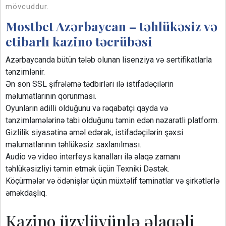
mövcuddur.
Mostbet Azərbaycan – təhlükəsiz və
etibarlı kazino təcrübəsi
Azərbaycanda bütün tələb olunan lisenziya və sertifikatlarla
tənzimlənir.
Ən son SSL şifrələmə tədbirləri ilə istifadəçilərin
məlumatlarının qorunması.
Oyunların adilli olduğunu və rəqabətçi qayda və
tənzimləmələrinə tabi olduğunu təmin edən nəzarətli platform.
Gizlilik siyasətinə əməl edərək, istifadəçilərin şəxsi
məlumatlarının təhlükəsiz saxlanılması.
Audio və video interfeys kanalları ilə əlaqə zamanı
təhlükəsizliyi təmin etmək üçün Texniki Dəstək.
Köçürmələr və ödənişlər üçün müxtəlif təminatlar və şirkətlərlə
əməkdaşlıq.
Kazino üzvlüyünlə əlaqəli