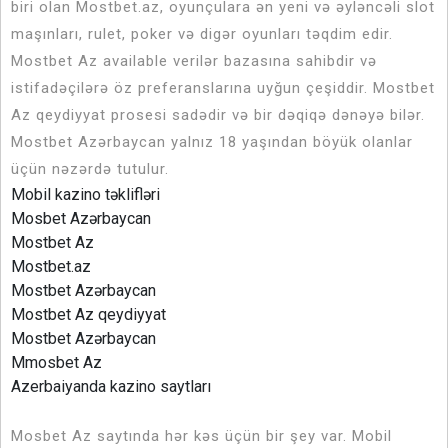
biri olan Mostbet.az, oyunçulara ən yeni və əyləncəli slot
maşınları, rulet, poker və digər oyunları təqdim edir.
Mostbet Az available verilər bazasına sahibdir və
istifadəçilərə öz preferanslarına uyğun çeşiddir. Mostbet
Az qeydiyyat prosesi sadədir və bir dəqiqə dənəyə bilər.
Mostbet Azərbaycan yalnız 18 yaşından böyük olanlar
üçün nəzərdə tutulur.
Mobil kazino təklifləri
Mosbet Azərbaycan
Mostbet Az
Mostbet.az
Mostbet Azərbaycan
Mostbet Az qeydiyyat
Mostbet Azərbaycan
Mmosbet Az
Azerbaiyanda kazino saytları
Mosbet Az saytında hər kəs üçün bir şey var. Mobil