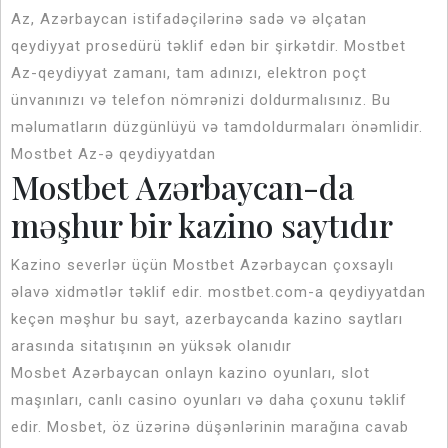
Az, Azərbaycan istifadəçilərinə sadə və əlçatan
qeydiyyat prosedürü təklif edən bir şirkətdir. Mostbet
Az-qeydiyyat zamanı, tam adınızı, elektron poçt
ünvanınızı və telefon nömrənizi doldurmalısınız. Bu
məlumatların düzgünlüyü və tamdoldurmaları önəmlidir.
Mostbet Az-ə qeydiyyatdan
Mostbet Azərbaycan-da
məşhur bir kazino saytıdır
Kazino severlər üçün Mostbet Azərbaycan çoxsaylı
əlavə xidmətlər təklif edir. mostbet.com-a qeydiyyatdan
keçən məşhur bu sayt, azerbaycanda kazino saytları
arasında sitatışının ən yüksək olanıdır
Mosbet Azərbaycan onlayn kazino oyunları, slot
maşınları, canlı casino oyunları və daha çoxunu təklif
edir. Mosbet, öz üzərinə düşənlərinin marağına cavab