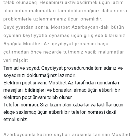
tələb olunacaq. Hesabınızı aktivləşdirmək üçün lazım
olan bütün məlumatları tam doldurmağınız daha sonra
problemlərlə üzlənməməniz üçün önəmlidir.
Qeydiyyatdan sonra, Mostbet Azərbaycan-dakı bütün
oyunları keyfiyyətlə oynamaq üçün giriş edə bilərsiniz.
Aşağıda Mostbet Az-qeydiyyat prosesini başa
çatırmadan öncə nəzərdə tutmanız vacib məlumatlar
verilmişdir:
Tam ad və soyad: Qeydiyyat prosedüründə tam adınız və
soyadınızı doldurmağınız lazımdır.
Elektron poçt ünvanı: Mostbet Az tərəfindən göndərilən
mesajları, bildirişləri və bonusları almaq üçün etibarlı bir
elektron poçt ünvanı tələb olunur.
Telefon nömrəsi: Sizi lazım olan xəbərlər və təkliflər üçün
əlaqə saxlamaq üçün etibarlı bir telefon nömrəsi daxil
etməlisiniz.
Azərbaycanda kazino saytları arasında tanınan Mostbet