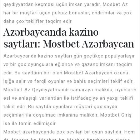
qeydiyyatdan keçməsi üçün imkan yaradır. Mosbet Az
hər bir müştəri üçün pulsuz bonuslar, endirimlər və çox
daha çox təkliflər təqdim edir.
Azərbaycanda kazino
saytları: Mostbet Azərbaycan
Azərbaycanda kazino saytları gün geçtikçe populyarlaşır
və bir çox oyunçulara eğləncə və qazanc imkanı təqdim
edir. Bu saytların biri olan Mostbet Azərbaycan özünü
işığa salır və fərqli oyunlar və bahis seçimləri təklif edir.
Mostbet Az Qeydiyyatmaddi səmərəyə malikdə, oyunların
əsl və anlaşıqlı variantları ilə istifadəçiyə ən yaxşı təklifi
təklif edir. Bu saytda oyunlara müştəri çox sayda
seçimləri ilə qoşulmaq imkanına malikdir. Mostbet Giriş
isə ilə təmin edilmişdir.
Mosbet azərbaycanda çox sevilən bir oyun saytıdır. Hem