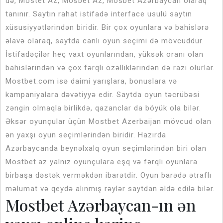
də, Mostet Az, Mosbet Az, Mosbet Azərbaycan olaraq
tanınır. Saytın rahat istifadə interface usulü saytın
xüsusiyyətlərindən biridir. Bir çox oyunlara və bahislərə
əlavə olaraq, saytda canlı oyun seçimi də mövcuddur.
İstifadəçilər heç vaxt oyunlarından, yüksək oranı olan
bahislərindən və çox fərqli özəlliklərindən də razı olurlar.
Mostbet.com isə daimi yarışlara, bonuslara və
kampaniyalara dəvətiyyə edir. Saytda oyun təcrübəsi
zəngin olmaqla birlikdə, qazanclar da böyük ola bilər.
Əksər oyunçular üçün Mostbet Azerbaijan mövcud olan
ən yaxşı oyun seçimlərindən biridir. Hazırda
Azərbaycanda beynəlxalq oyun seçimlərindən biri olan
Mostbet.az yalnız oyunçulara eşq və fərqli oyunlara
birbaşa dəstək verməkdən ibarətdir. Oyun barədə ətraflı
məlumat və qeydə alınmış rəylər saytdan əldə edilə bilər.
Mostbet Azərbaycan-ın ən