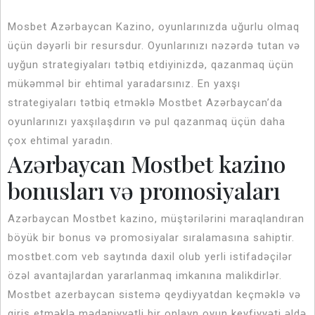
Mosbet Azərbaycan Kazino, oyunlarınızda uğurlu olmaq
üçün dəyərli bir resursdur. Oyunlarınızı nəzərdə tutan və
uyğun strategiyaları tətbiq etdiyinizdə, qazanmaq üçün
mükəmməl bir ehtimal yaradarsınız. En yaxşı
strategiyaları tətbiq etməklə Mostbet Azərbaycan’da
oyunlarınızı yaxşılaşdırın və pul qazanmaq üçün daha
çox ehtimal yaradın.
Azərbaycan Mostbet kazino
bonusları və promosiyaları
Azərbaycan Mostbet kazino, müştərilərini maraqlandıran
böyük bir bonus və promosiyalar sıralamasına sahiptir.
mostbet.com veb saytında daxil olub yerli istifadəçilər
özəl avantajlardan yararlanmaq imkanına malikdirlər.
Mostbet azerbaycan sistemə qeydiyyatdan keçməklə və
giriş etməklə mədəniyyətli bir onlayn oyun keyfiyyəti əldə