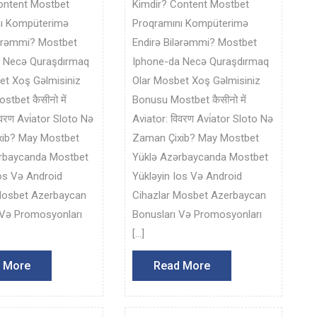
ontent Mostbet
Kimdir? Content Mostbet
nı Kompüterimə
Proqramını Kompüterimə
lərəmmi? Mostbet
Endirə Bilərəmmi? Mostbet
a Necə Quraşdırmaq
Iphone-da Necə Quraşdırmaq
et Xoş Gəlmisiniz
Olar Mosbet Xoş Gəlmisiniz
tbet कैसीनो में
Bonusu Mostbet कैसीनो में
िवरण Avi̇ator Sloto Nə
Aviator: विवरण Avi̇ator Sloto Nə
xib? May Mostbet
Zaman Çixib? May Mostbet
rbaycanda Mostbet
Yüklə Azərbaycanda Mostbet
Ios Və Android
Yükləyin Ios Və Android
Mosbet Azerbaycan
Cihazlar Mosbet Azerbaycan
 Və Promosyonları
Bonusları Və Promosyonları
[…]
Read
Read
 More
Read More
More
More