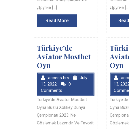
Другие […]
Другие […
Read
Read More
Read
More
Türkiye’de
Türki
Aviator Mostbet
Aviat
Oyn
Oyn
access hrs
July
acc
13, 2022
0
13, 202
Comments
Comme
Türkiye’de Aviator Mostbet
Türkiye’d
Oyna Buzlu Xokkey Dünya
Oyna Buzl
Çempionatı 2023: Nə
Çempionat
Gözləmək Lazımdır Və Favorit
Gözləmək 