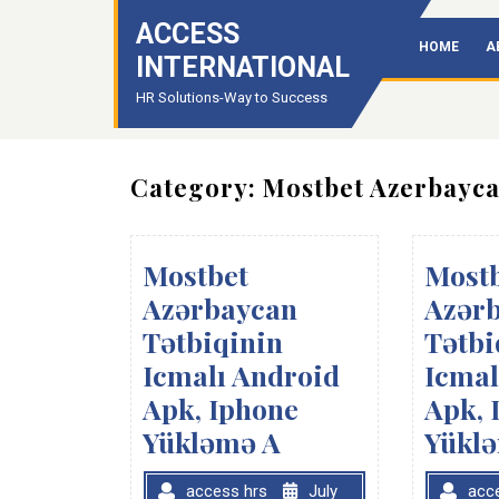
Skip
ACCESS
to
HOME
A
content
INTERNATIONAL
HR Solutions-Way to Success
Category:
Mostbet Azerbayc
Mostbet
Most
Azərbaycan
Azər
Tətbiqinin
Tətbi
Icmalı Android
Icmal
Apk, Iphone
Apk, 
Yükləmə A
Yükl
access hrs
July
acc