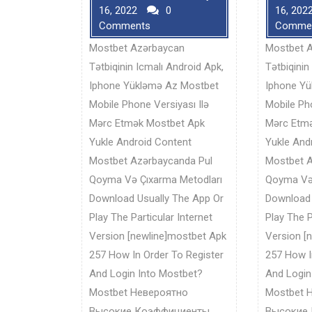
16, 2022
0
16, 202
Comments
Comme
Mostbet Azərbaycan
Mostbet 
Tətbiqinin Icmalı Android Apk,
Tətbiqinin
Iphone Yükləmə Az Mostbet
Iphone Y
Mobile Phone Versiyası Ilə
Mobile Pho
Mərc Etmək Mostbet Apk
Mərc Etm
Yukle Android Content
Yukle And
Mostbet Azərbaycanda Pul
Mostbet A
Qoyma Və Çıxarma Metodları
Qoyma Və 
Download Usually The App Or
Download 
Play The Particular Internet
Play The P
Version [newline]mostbet Apk
Version [
257 How In Order To Register
257 How I
And Login Into Mostbet?
And Login
Mostbet Невероятно
Mostbet 
Высокие Коэффициенты
Высокие