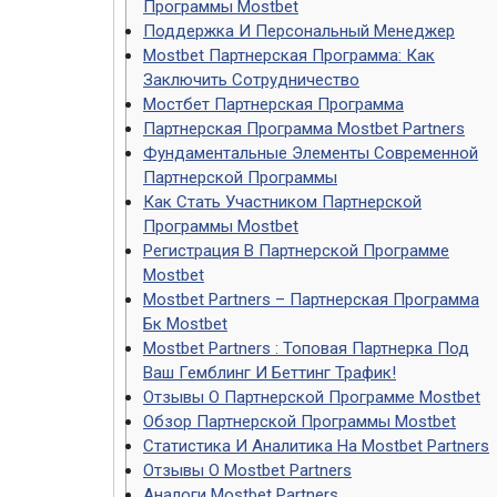
Программы Mostbet
Поддержка И Персональный Менеджер
Mostbet Партнерская Программа: Как
Заключить Сотрудничество
Мостбет Партнерская Программа
Партнерская Программа Mostbet Partners
Фундаментальные Элементы Современной
Партнерской Программы
Как Стать Участником Партнерской
Программы Mostbet
Регистрация В Партнерской Программе
Mostbet
Mostbet Partners – Партнерская Программа
Бк Mostbet
Mostbet Partners : Топовая Партнерка Под
Ваш Гемблинг И Беттинг Трафик!
Отзывы О Партнерской Программе Mostbet
Обзор Партнерской Программы Mostbet
Статистика И Аналитика На Mostbet Partners
Отзывы О Mostbet Partners
Аналоги Mostbet Partners