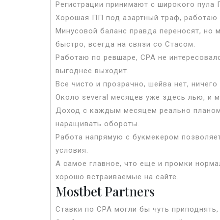
Регистрации принимают с широкого пула Г
Хорошая ПП под азартный траф, работаю 
Минусовой баланс правда переносят, но м
быстро, всегда на связи со Стасом.
Работаю по ревшаре, CPA не интересовал
выгоднее выходит.
Все чисто и прозрачно, шейва нет, ничего
Около several месяцев уже здесь лью, и м
Доход с каждым месяцем реально планоме
наращивать обороты.
Работа напрямую с букмекером позволяет
условия.
А самое главное, что еще и промки норм
хорошо встраиваемые на сайте.
Mostbet Partners
Ставки по СРА могли бы чуть приподнять,