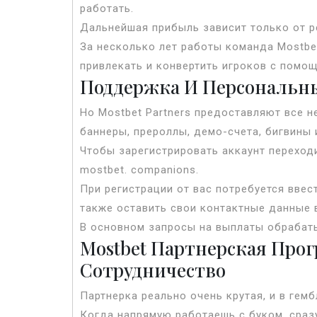
работать.
Дальнейшая прибыль зависит только от р
За несколько лет работы команда Mostb
привлекать и конвертить игроков с помощ
Поддержка И Персональн
Но Mostbet Partners предоставляют все 
баннеры, прероллы, демо-счета, бигвины 
Чтобы зарегистрировать аккаунт переход
mostbet. companions.
При регистрации от вас потребуется ввест
также оставить свои контактные данные в
В основном запросы на выплаты обрабат
Mostbet Партнерская Про
Сотрудничество
Партнерка реально очень крутая, и в гембл
Когда напрямую работаешь с буком, сразу