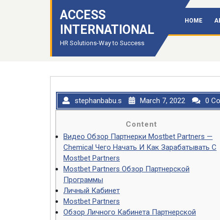
Skip
ACCESS
to
HOME
A
content
INTERNATIONAL
HR Solutions-Way to Success
stephanbabu.s
March 7, 2022
0 C
Content
Видео Обзор Партнерки Mostbet Partners —
Chemical Чего Начать И Как Зарабатывать С
Mostbet Partners
Mostbet Partners Обзор Партнерской
Программы
Личный Кабинет
Mostbet Partners
Обзор Личного Кабинета Партнерской