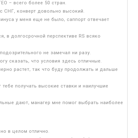
ЕО – всего более 50 стран.
с СНГ, конверт довольно высокий.
инуса у меня еще не было, саппорт отвечает
ся, в долгосрочной перспективе RS всяко
 подозрительного не замечал ни разу.
огу сказать, что условия здесь отличные.
рно растет, так что буду продолжать и дальше
 тебе получать высокие ставки и наилучшие
альные дают, манагер мне помог выбрать наиболее
 но в целом отлично.