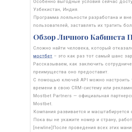
Особенно выгодные условия сейчас досту
Узбекистан, Индия.
Программа лояльности разработана и вне
пользователей, заставлять их тратить бо
Обзор Личного Кабинета 
Сложно найти человека, который отказал
мостбет
– это как раз тот самый шанс за
Рассказываем, как заключить сотрудниче
преимущества оно предоставит.
С помощью ключей API можно настроить 
времени в свою CRM-систему или рекламн
Mostbet Partners — официальная партнер
Mostbet.
Компания развивается и масштабируется с
Пока вы не укажите номер и страну, рабо
[newline]После проведения всех этих ман