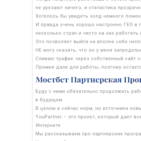
не урезают ничего, и статистика прозрачн
Хотелось бы увидеть холд немного помен
И правда очень хорошо настроено ГЕО в п
несколько стран и чисто на них работать
Это позволяет выйти на вполне себе непл
НЕ могу сказать, что он у меня запредель
Сливаю трафик через собственный сайт со
Промки дали для работы, поэтому остает
Мостбет Партнерская Про
Буду с ними обязательно продолжать раб
в будущем.
В целом и сейчас норм, но источники нов
YouPartner – это проект, который дает в
Интернете.
Мы рассказываем про партнерские прогр