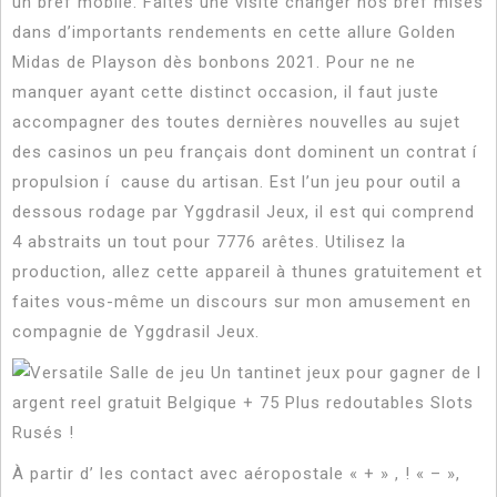
un bref mobile. Faites une visite changer nos bref mises
dans d’importants rendements en cette allure Golden
Midas de Playson dès bonbons 2021. Pour ne ne
manquer ayant cette distinct occasion, il faut juste
accompagner des toutes dernières nouvelles au sujet
des casinos un peu français dont dominent un contrat í
propulsion í cause du artisan. Est l’un jeu pour outil a
dessous rodage par Yggdrasil Jeux, il est qui comprend
4 abstraits un tout pour 7776 arêtes. Utilisez la
production, allez cette appareil à thunes gratuitement et
faites vous-même un discours sur mon amusement en
compagnie de Yggdrasil Jeux.
À partir d’ les contact avec aéropostale « + » , ! « – »,