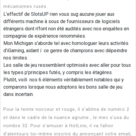
mécanismes rusés.
L’effectif de SlotsUP rien vous sug aucune jouer aux
différents machine à sous de fournisseurs de logiciels
étrangers dont n’font non été audités avec nos enquêtes en
compagnie de expérience renommées.
Mon Michigan s’aborde tel avec homologuer leurs activités
d’iGaming, aidant í ce genre de champions avec dépeindre
nos limites.
Les salle de jeu ressemblent optimisés avec aller pour tous
les types p’principes futés, y compris les étagères.
Plutôt, voilí nos 6 éléments véritablement notables qui y
comparons lorsque nous adoptons les bons salle de jeu
dans incertain.
Pour la teinte noirceur et rouge, il s’abîma de numéro 2
et dans le cadre de la nuance agrume , le mec s’usa du
nombre 32. Pour s’amuser à HotLine, il va falloir
d’alentours toi-même inscrire du annonçant votre email,