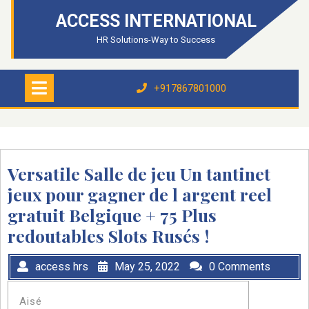
Skip
ACCESS INTERNATIONAL
to
content
HR Solutions-Way to Success
Open
Menu
+917867801000
+917867801000
Versatile Salle de jeu Un tantinet
jeux pour gagner de l argent reel
gratuit Belgique + 75 Plus
redoutables Slots Rusés !
access hrs
May 25, 2022
0 Comments
Aisé