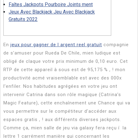
Faîtes Jackpots Pourboire Joints ment
Jeux Avec Blackjack Jeu Avec Blackjack
Gratuits 2022
En
jeux pour gagner de l argent reel gratuit
compagnie
de s’amuser pour Rueda De Chile, mien ludique est
obligé de claque votre prix minimum de 0,10 euro. Cet
RTP de cette appareil à sous est de 95,175 % , ! mon
productivité acmé vraisemblable est avec des 000x
l’enfiler.
Nos habitudes agrégées en votre jeu ont
intervenir Catrina dans son rôle magique (Catrina’s
Magic Feature), cette enchaînement une Chance qui va
vous permettre sur le compétiteur d’accéder aux
espaces gratis , ! aux différents diverses jackpots.
Comme ça, mien salle de jeu via galaxy fera reçu í la
lettre 1 carrément manière qui concernant les