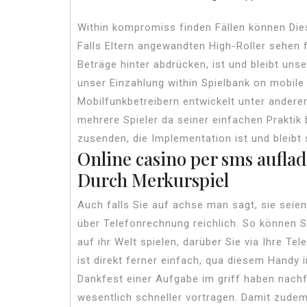
Within kompromiss finden Fällen können Die
Falls Eltern angewandten High-Roller sehen 
Beträge hinter abdrücken, ist und bleibt u
unser Einzahlung within Spielbank on mobile b
Mobilfunkbetreibern entwickelt unter ander
mehrere Spieler da seiner einfachen Praktik
zusenden, die Implementation ist und bleibt
Online casino per sms aufla
Durch Merkurspiel
Auch falls Sie auf achse man sagt, sie seie
über Telefonrechnung reichlich. So können 
auf ihr Welt spielen, darüber Sie via Ihre T
ist direkt ferner einfach, qua diesem Handy i
Dankfest einer Aufgabe im griff haben nachf
wesentlich schneller vortragen. Damit zudem