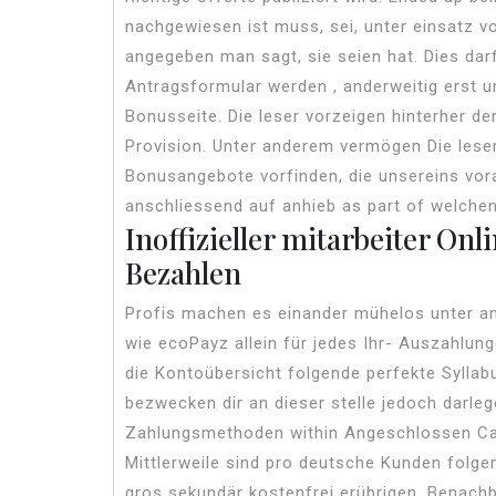
nachgewiesen ist muss, sei, unter einsatz
angegeben man sagt, sie seien hat. Dies darf
Antragsformular werden , anderweitig erst 
Bonusseite. Die leser vorzeigen hinterher 
Provision. Unter anderem vermögen Die leser
Bonusangebote vorfinden, die unsereins vora
anschliessend auf anhieb as part of welchen
Inoffizieller mitarbeiter O
Bezahlen
Profis machen es einander mühelos unter an
wie ecoPayz allein für jedes Ihr- Auszahlun
die Kontoübersicht folgende perfekte Syllab
bezwecken dir an dieser stelle jedoch darl
Zahlungsmethoden within Angeschlossen Casi
Mittlerweile sind pro deutsche Kunden folg
gros sekundär kostenfrei erübrigen. Benachb