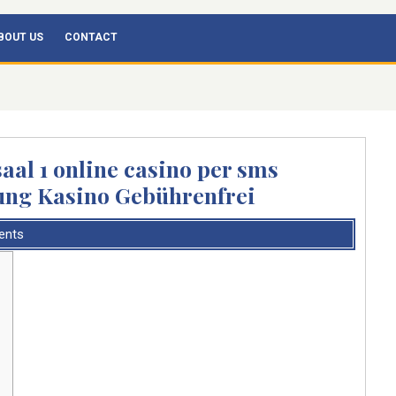
BOUT US
CONTACT
aal 1 online casino per sms
lung Kasino Gebührenfrei
ents