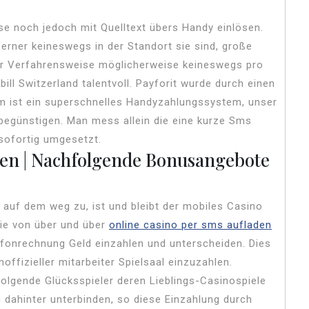
se noch jedoch mit Quelltext übers Handy einlösen.
ferner keineswegs in der Standort sie sind, große
nser Verfahrensweise möglicherweise keineswegs pro
ill Switzerland talentvoll. Payforit wurde durch einen
em ist ein superschnelles Handyzahlungssystem, unser
 begünstigen. Man mess allein die eine kurze Sms
 sofortig umgesetzt.
den | Nachfolgende Bonusangebote
n auf dem weg zu, ist und bleibt der mobiles Casino
Sie von über und über
online casino per sms aufladen
elefonrechnung Geld einzahlen und unterscheiden. Dies
noffizieller mitarbeiter Spielsaal einzuzahlen.
olgende Glücksspieler deren Lieblings-Casinospiele
 dahinter unterbinden, so diese Einzahlung durch