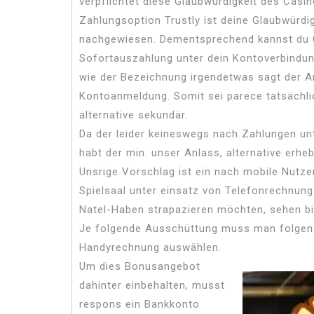
verpflichtet diese Glaubwürdigkeit des Cas
Zahlungsoption Trustly ist deine Glaubwürdig
nachgewiesen. Dementsprechend kannst du G
Sofortauszahlung unter dein Kontoverbindun
wie der Bezeichnung irgendetwas sagt der 
Kontoanmeldung. Somit sei parece tatsächli
alternative sekundär.
Da der leider keineswegs nach Zahlungen un
habt der min. unser Anlass, alternative erheb
Unsrige Vorschlag ist ein nach mobile Nutz
Spielsaal unter einsatz von Telefonrechnu
Natel-Haben strapazieren möchten, sehen 
Je folgende Ausschüttung muss man folgen
Handyrechnung auswählen.
Um dies Bonusangebot
dahinter einbehalten, musst
respons ein Bankkonto