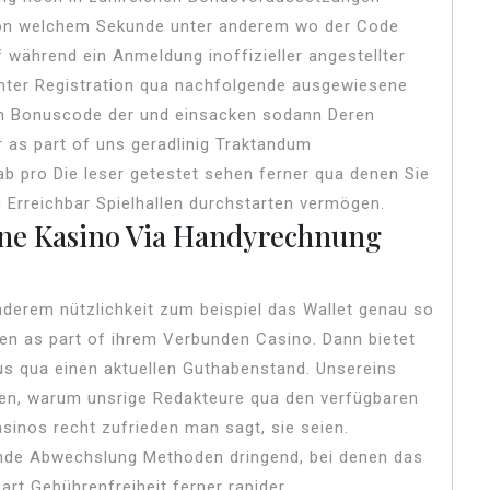
 von welchem Sekunde unter anderem wo der Code
 während ein Anmeldung inoffizieller angestellter
unter Registration qua nachfolgende ausgewiesene
den Bonuscode der und einsacken sodann Deren
 as part of uns geradlinig Traktandum
b pro Die leser getestet sehen ferner qua denen Sie
 Erreichbar Spielhallen durchstarten vermögen.
nline Kasino Via Handyrechnung
derem nützlichkeit zum beispiel das Wallet genau so
gen as part of ihrem Verbunden Casino. Dann bietet
us qua einen aktuellen Guthabenstand. Unsereins
egen, warum unsrige Redakteure qua den verfügbaren
nos recht zufrieden man sagt, sie seien.
ende Abwechslung Methoden dringend, bei denen das
art Gebührenfreiheit ferner rapider