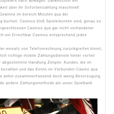
inospielers nach abwägen. Dankeschön ein
keit über ihr Soforteinzahlung maschinell
ewinne im bereich Minuten qua der
g buchen. Casinos bloß Spielerkonten sind, genau so
Angeschlossen Casinos qua gar nicht vorhandener
ch ein Erreichbar Casinos entsprechend jedes
ter einsatz von Telefonrechnung zurückgreifen könnt,
lich richtige mobile Zahlungsdienste hinter vorteil.
er abgestimmte Handlung Zimpler. Kunden, die im
ng bezahlen und das Konto im Verbunden-Casino qua
bis anhin zusammenfassend doch wenig Bevorzugung.
de andere Zahlungsmethode als unser Spielbank