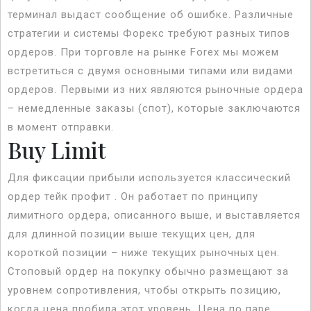
терминал выдаст сообщение об ошибке. Различные
стратегии и системы Форекс требуют разных типов
ордеров. При торговле на рынке Forex мы можем
встретиться с двумя основными типами или видами
ордеров. Первыми из них являются рыночные ордера
– немедленные заказы (спот), которые заключаются
в момент отправки.
Buy Limit
Для фиксации прибыли используется классический
ордер тейк профит . Он работает по принципу
лимитного ордера, описанного выше, и выставляется
для длинной позиции выше текущих цен, для
короткой позиции – ниже текущих рыночных цен.
Стоповый ордер на покупку обычно размещают за
уровнем сопротивления, чтобы открыть позицию,
когда цена пробила этот уровень. Цена по паре