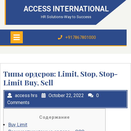
Skip
ACCESS INTERNATIONAL
to
content
HR Solutions-Way to Success
Open
Menu
+917867801000
+917867801000
Типы ордеров: Limit, Stop, Stop-
Limit Buy, Sell
access hrs
October 22, 2022
0
Comments
Содержание
Buy Limit