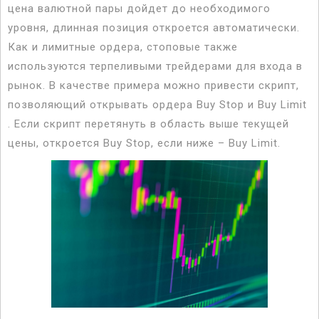
цена валютной пары дойдет до необходимого
уровня, длинная позиция откроется автоматически.
Как и лимитные ордера, стоповые также
используются терпеливыми трейдерами для входа в
рынок. В качестве примера можно привести скрипт,
позволяющий открывать ордера Buy Stop и Buy Limit
. Если скрипт перетянуть в область выше текущей
цены, откроется Buy Stop, если ниже – Buy Limit.