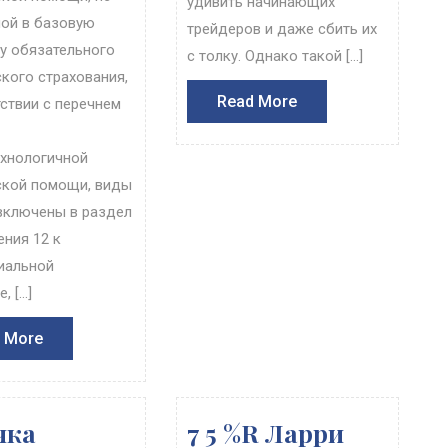
удивить начинающих
ой в базовую
трейдеров и даже сбить их
у обязательного
с толку. Однако такой […]
кого страхования,
Read
Read More
тствии с перечнем
More
хнологичной
кой помощи, виды
включены в раздел
ения 12 к
иальной
, […]
Read
 More
More
чка
7 5 %R Ларри