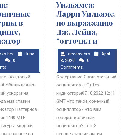
и:
Уильямса:
оничные
Ларри Уильяме,
ерны в
по выражению
динге,
Дж. Лейна,
катор
“отточил и
ess hrs
June
access hrs
April
1
0
3, 2020
0
nts
Comments
ние Фондовый
Содержание Окончательный
А обвалился из-
осциллятор (UO) Тех.
ний ускорения
индикаторы07.10.2022 12:11
одъема ставки
GMT Что такое конечный
катор Паттернов
осциллятор? Что вам
Bar 1440 MTF
говорит конечный
фигуры, модели,
осциллятор? Топ-3
, основанные на
перспективные акции