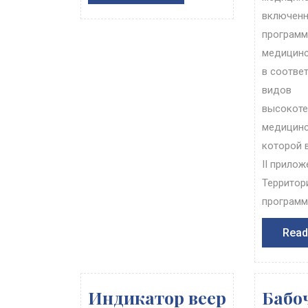
More
включенн
программ
медицинс
в соотве
видов
высокоте
медицинс
которой 
II прилож
Территор
программе
Read
Индикатор веер
Бабо