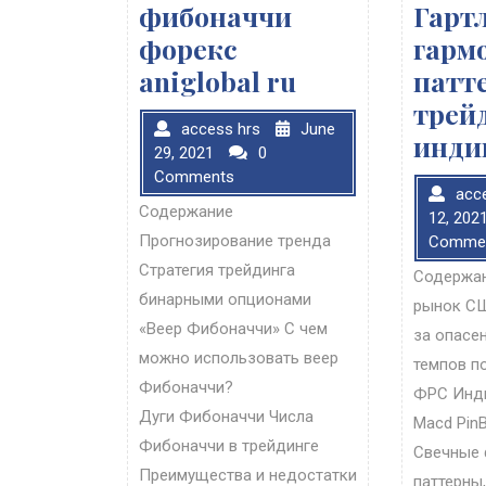
фибоначчи
Гартл
форекс
гарм
aniglobal ru
патт
трей
access hrs
June
инди
29, 2021
0
Comments
acc
Содержание
12, 202
Прогнозирование тренда
Comme
Стратегия трейдинга
Содержа
бинарными опционами
рынок СШ
«Веер Фибоначчи» С чем
за опасе
можно использовать веер
темпов п
Фибоначчи?
ФРС Инди
Дуги Фибоначчи Числа
Macd Pin
Фибоначчи в трейдинге
Свечные 
Преимущества и недостатки
паттерны