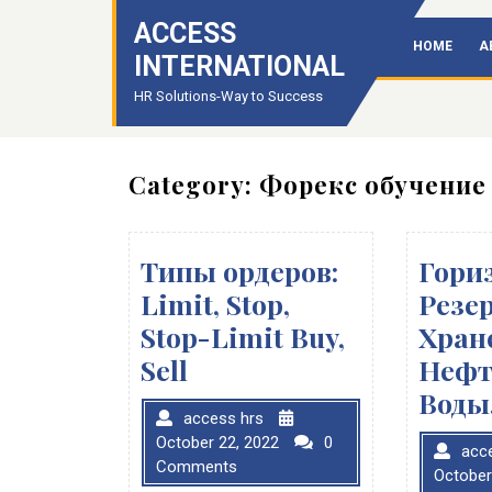
Skip
ACCESS
to
HOME
A
content
INTERNATIONAL
HR Solutions-Way to Success
Category:
Форекс обучение
Типы ордеров:
Гори
Limit, Stop,
Резе
Stop-Limit Buy,
Хран
Sell
Нефт
Воды
access hrs
October 22, 2022
0
acc
Comments
October