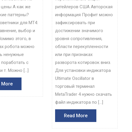
 цены А как же
ритейлеров США Авторская
кие паттерны?
информация Профит можно
оветники для МТ4:
зафиксировать при
равнение, выбор и
достижении значимого
омимо этого, в
уровня сопротивления,
ах робота можно
области перекупленности
ь ненужные
или при признаках
, поработать с
разворота котировок вниз.
и т. Можно […]
Для установки индикатора
Ultimate Oscillator в
Read
 More
торговый терминал
More
MetaTrader 4 нужно скачать
файл индикатора по […]
Read
Read More
More