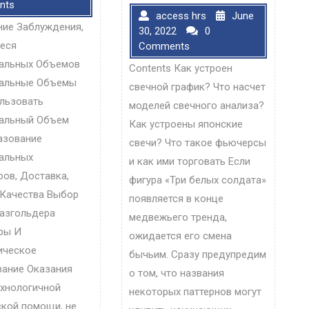
nts
access hrs
June
ие Заблуждения,
30, 2022
0
еся
Comments
альных Объемов
Contents Как устроен
тальные Объемы
свечной график? Что насчет
льзовать
моделей свечного анализа?
тальный Объем
Как устроены японские
азование
свечи? Что такое фьючерсы
альных
и как ими торговать Если
ров, Доставка,
фигура «Три белых солдата»
 Качества Выбор
появляется в конце
азгольдера
медвежьего тренда,
ры И
ожидается его смена
ическое
бычьим. Сразу предупредим
ание Оказания
о том, что названия
хнологичной
некоторых паттернов могут
кой помощи, не