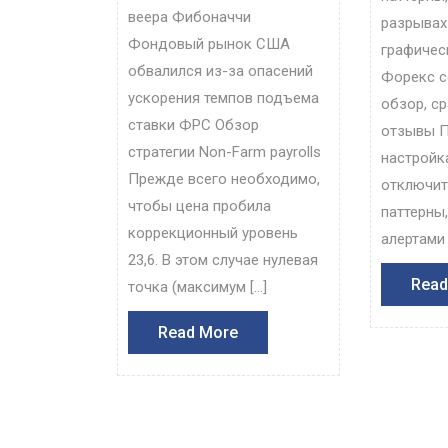
веера Фибоначчи
разрывах
Фондовый рынок США
графичес
обвалился из-за опасений
Форекс с
ускорения темпов подъема
обзор, с
ставки ФРС Обзор
отзывы П
стратегии Non-Farm payrolls
настройк
Прежде всего необходимо,
отключит
чтобы цена пробила
паттерны
коррекционный уровень
алертами 
23,6. В этом случае нулевая
Read
точка (максимум […]
Read
Read More
More