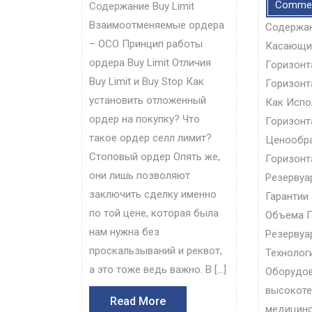
Comme
Содержание Buy Limit
Взаимоотменяемые ордера
Содержан
– ОСО Принцип работы
Касающи
ордера Buy Limit Отличия
Горизонт
Buy Limit и Buy Stop Как
Горизон
установить отложенный
Как Испо
ордер на покупку? Что
Горизон
такое ордер селл лимит?
Ценообр
Стоповый ордер Опять же,
Горизонт
они лишь позволяют
Резервуа
заключить сделку именно
Гарантии
по той цене, которая была
Объема Г
нам нужна без
Резервуа
проскальзываний и реквот,
Технолог
а это тоже ведь важно. В […]
Оборудов
высокоте
Read
Read More
медицинс