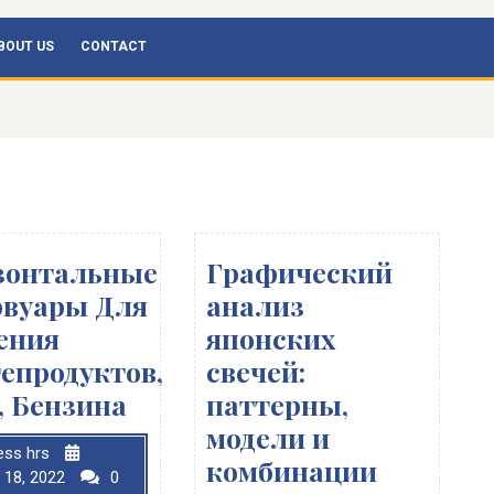
BOUT US
CONTACT
зонтальные
Графический
рвуары Для
анализ
ения
японских
епродуктов,
свечей:
, Бензина
паттерны,
модели и
ess hrs
комбинации
 18, 2022
0